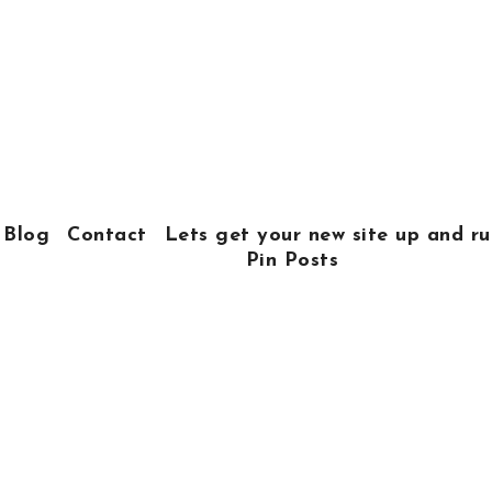
Blog
Contact
Lets get your new site up and ru
Pin Posts