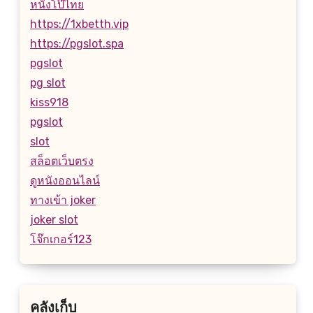
หนังโป๊ไทย
https://1xbetth.vip
https://pgslot.spa
pgslot
pg slot
kiss918
pgslot
slot
สล็อตเว็บตรง
ดูหนังออนไลน์
ทางเข้า joker
joker slot
โจ๊กเกอร์123
คลังเก็บ