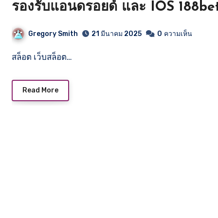
รองรับแอนดรอยด์ และ IOS 188betth
Top 48 by Silas 188betth.xyz 25 
Gregory Smith
21 มีนาคม 2025
0
ความเห็น
สล็อต เว็บสล็อต…
Read More