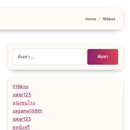
Home
188bet
ค้นหา
สำหรับ:
918kiss
joker123
หนังชนโรง
sagame168th
joker123
ดูหนังฟรี