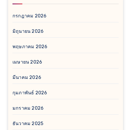
กรกฎาคม 2026
มิถุนายน 2026
พฤษภาคม 2026
เมษายน 2026
มีนาคม 2026
กุมภาพันธ์ 2026
มกราคม 2026
ธันวาคม 2025