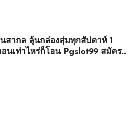
ากล ลุ้นกล่องสุ่มทุกสัปดาห์ 1
 ถอนเท่าไหร่ก็โอน Pgslot99 สมัคร
 Linwood pgslots.run 1 กันยายน 2025