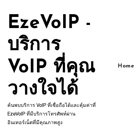
Skip
to
EzeVoIP -
content
บริการ
VoIP ที่คุณ
Home
วางใจได้
ค้นพบบริการ VoIP ที่เชื่อถือได้และคุ้มค่าที่
EzeVoIP ที่มีบริการโทรศัพท์ผ่าน
อินเทอร์เน็ตที่มีคุณภาพสูง