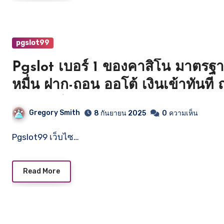
pgslot99
Pgslot เบอร์ 1 ของคาสิโน มาตรฐานส
หมื่น ฝาก-ถอน ออโต้ เงินเข้าทันที
รับทุนฟรี 300 Top 70 by
Gregory Smith
8 กันยายน 2025
0
ความเห็น
Pgslot99 เว็บไซ…
Read More