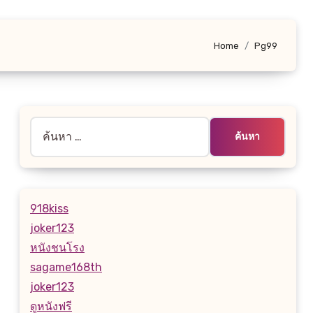
Home
Pg99
ค้นหา
สำหรับ:
918kiss
joker123
หนังชนโรง
sagame168th
joker123
ดูหนังฟรี