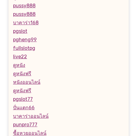
pussy888
pussy888
บาคาร่า168
pgslot
pgheng99
fullslotpg
live22
ดูหนัง
ดูหนังฟรี
หนังออนไลน์
ดูหนังฟรี
pgslot77
ปั่นแตก66
บาคาร่าออนไลน์
punpro777
ซื้อหวยออนไลน์