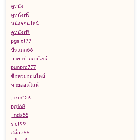
ดูหนัง
ดูหนังฟรี
หนังออนไลน์
ดูหนังฟรี
pgslot77
ปั่นแตก66
บาคาร่าออนไลน์
punpro777
ซื้อหวยออนไลน์
หวยออนไลน์
joker123
pg168
jinda55
slot99
สล็อต66