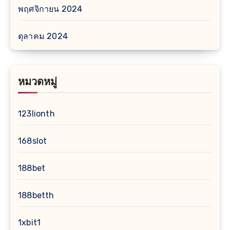
พฤศจิกายน 2024
ตุลาคม 2024
หมวดหมู่
123lionth
168slot
188bet
188betth
1xbit1