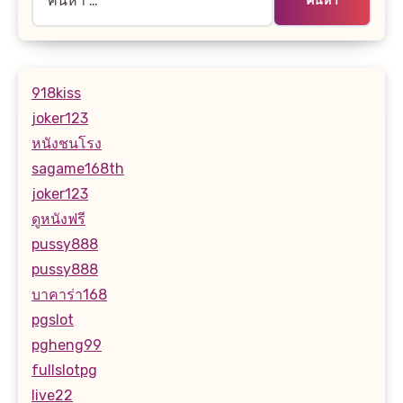
สำหรับ:
918kiss
joker123
หนังชนโรง
sagame168th
joker123
ดูหนังฟรี
pussy888
pussy888
บาคาร่า168
pgslot
pgheng99
fullslotpg
live22