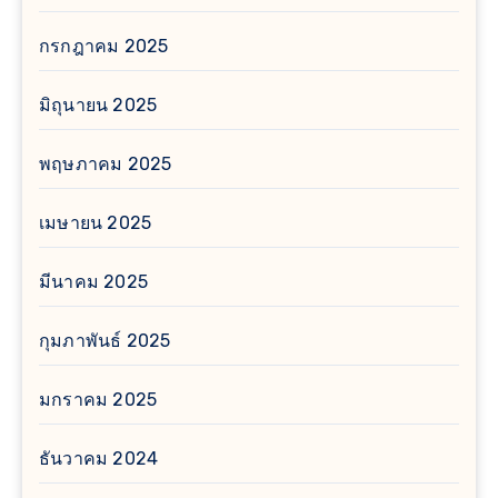
กรกฎาคม 2025
มิถุนายน 2025
พฤษภาคม 2025
เมษายน 2025
มีนาคม 2025
กุมภาพันธ์ 2025
มกราคม 2025
ธันวาคม 2024