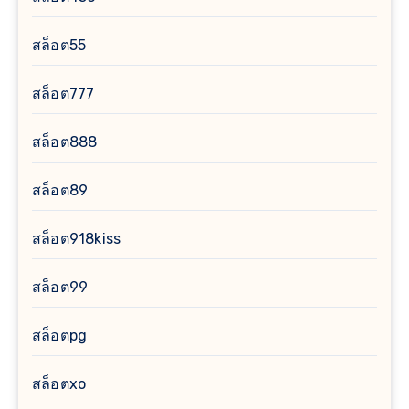
สล็อต55
สล็อต777
สล็อต888
สล็อต89
สล็อต918kiss
สล็อต99
สล็อตpg
สล็อตxo