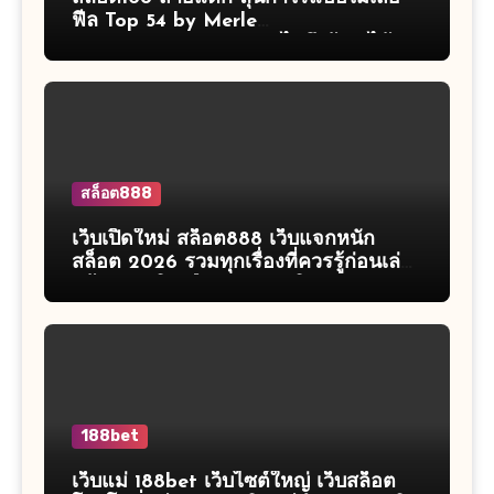
ฟีล Top 54 by Merle
Tangtem168e.com ฝากไม่ถึงร้อย ได้
สอยตังแน่ ฝาก-ถอน อัตโนมัติ การันตี
กำไรหลักแสน tangtem168 ห้ามพลาด
โปรดีรออยู่ 5 กันยา 2026
สล็อต888
เว็บเปิดใหม่ สล็อต888 เว็บแจกหนัก
สล็อต 2026 รวมทุกเรื่องที่ควรรู้ก่อนเล่น
พร้อมเทคนิคเลือกเกมยอดนิยม ทดลอง
เล่น Top 31 by Carmel jin888.asia 11
ก.ย. 69 คาสิโนออนไลน์
188bet
เว็บแม่ 188bet เว็บไซต์ใหญ่ เว็บสล็อต