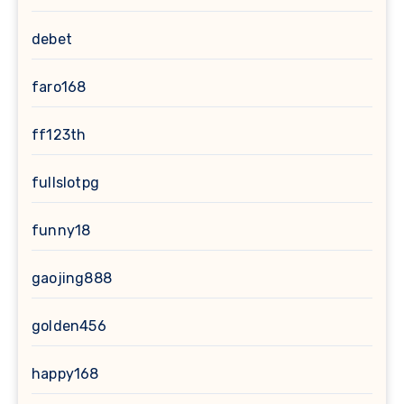
debet
faro168
ff123th
fullslotpg
funny18
gaojing888
golden456
happy168