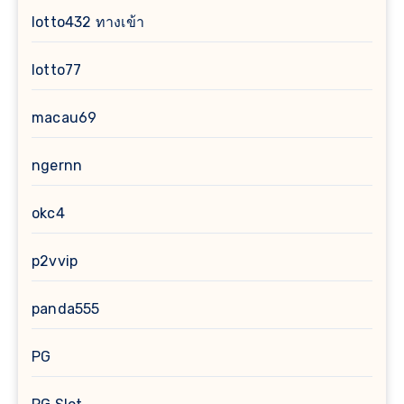
lotto432 ทางเข้า
lotto77
macau69
ngernn
okc4
p2vvip
panda555
PG