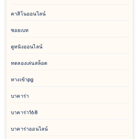
คาสิโนออนไลน์
ซอยเบท
ดูหนังออนไลน์
ทดลองเล่นสล็อต
ทางเข้าpg
บาคาร่า
บาคาร่า168
บาคาร่าออนไลน์