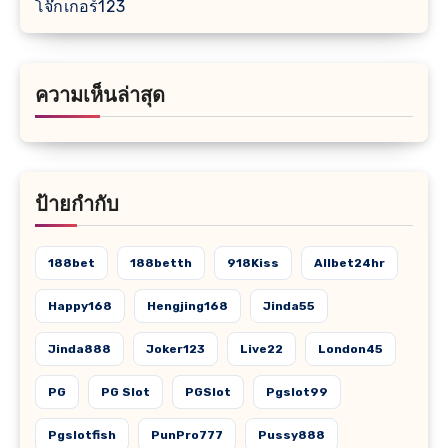
โจ๊กเกอร์123
ความเห็นล่าสุด
ป้ายกำกับ
188bet
188betth
918Kiss
Allbet24hr
Happy168
Hengjing168
Jinda55
Jinda888
Joker123
Live22
London45
PG
PG Slot
PGSlot
Pgslot99
Pgslotfish
PunPro777
Pussy888