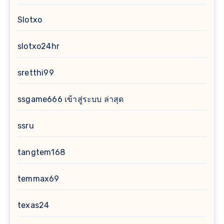
Slotxo
slotxo24hr
sretthi99
ssgame666 เข้าสู่ระบบ ล่าสุด
ssru
tangtem168
temmax69
texas24