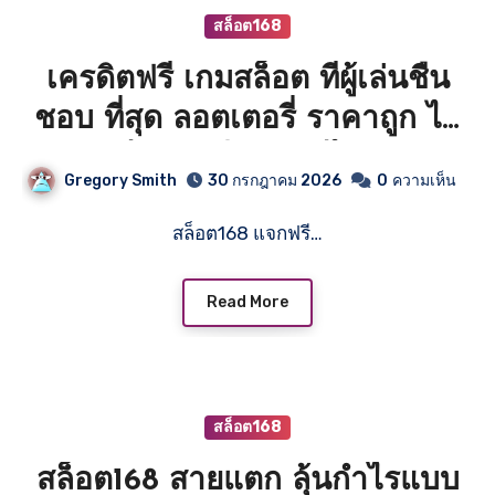
สล็อต168
เครดิตฟรี เกมสล็อต ที่ผู้เล่นชื่น
ชอบ ที่สุด ลอตเตอรี่ ราคาถูก ไม่
ติดเทิร์น ยูสเดียว เล่นได้ทุกเกม
Gregory Smith
30 กรกฎาคม 2026
0
ความเห็น
hengjing168 ลงทุนทั้งที่ต้อง ที่นี่
สล็อต168 แจกฟรี…
เท่านั้น Top 42 by Patricia
hengjing168d.com 10 กรกฎาคม
Read More
2026
สล็อต168
สล็อต168 สายแตก ลุ้นกำไรแบบ