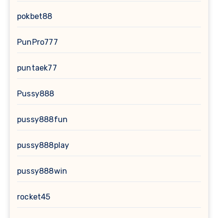
pokbet88
PunPro777
puntaek77
Pussy888
pussy888fun
pussy888play
pussy888win
rocket45