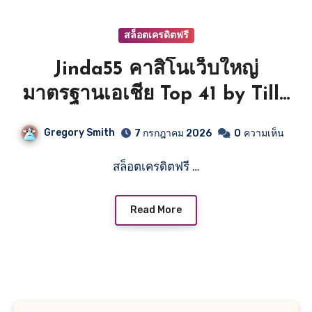
สล็อตเครดิตฟรี
Jinda55 คาสิโนเว็บใหญ่
มาตรฐานเอเชีย Top 41 by Tilly
jin55.guru ฝากแรกของวัน 20%
Gregory Smith
7 กรกฎาคม 2026
0
ความเห็น
แจกวันเกิด 500 ระบบทันสมัย
สล็อตเครดิตฟรี …
รองรับทุกไลฟ์สไตล์ สล็อตเครดิต
ฟรี คลิกเดียวเริ่มได้ 19 กันยา 26
Read More