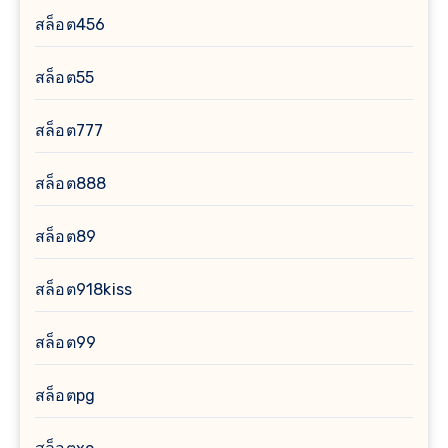
สล็อต456
สล็อต55
สล็อต777
สล็อต888
สล็อต89
สล็อต918kiss
สล็อต99
สล็อตpg