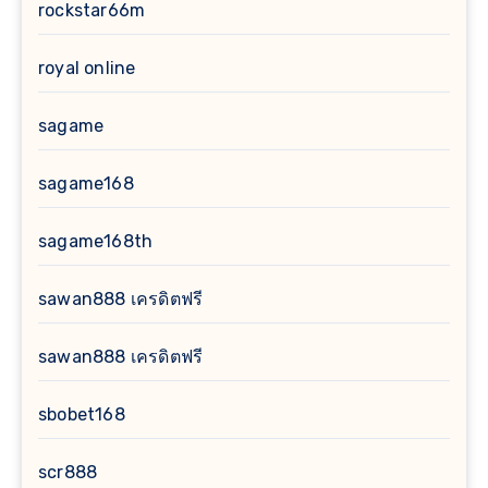
rockstar66m
royal online
sagame
sagame168
sagame168th
sawan888 เครดิตฟรี
sawan888 เครดิตฟรี
sbobet168
scr888