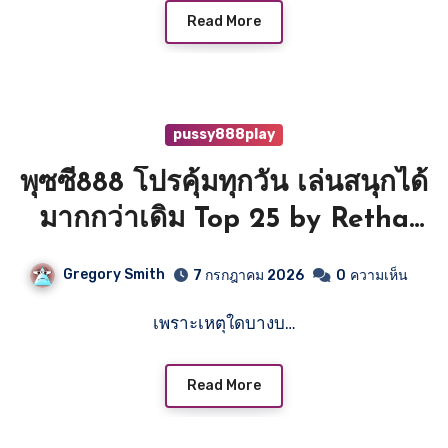
Read More
pussy888play
พุซซี่888 โปรคุ้มทุกวัน เล่นสนุกได้
มากกว่าเดิม Top 25 by Retha
pussy888play.me ทุกยอดฝาก
Gregory Smith
7 กรกฎาคม 2026
0
ความเห็น
5% สมจริง เสียงดี กราฟฟิค 3D
เพราะเหตุใดบางบ…
สวรรค์ของนักลงทุน พุซซี่888 เปิด
ประสบการณ์ใหม่ทันที 27
Read More
September 2026