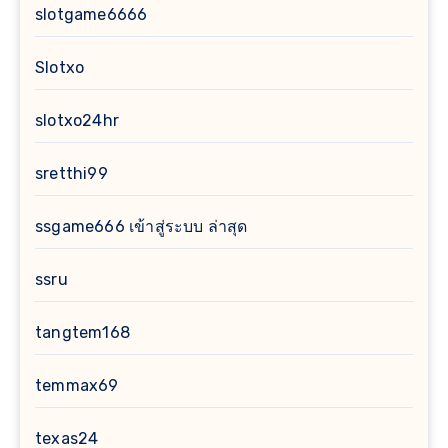
slotgame6666
Slotxo
slotxo24hr
sretthi99
ssgame666 เข้าสู่ระบบ ล่าสุด
ssru
tangtem168
temmax69
texas24