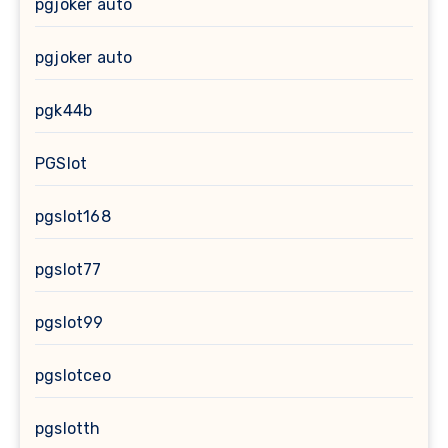
pgjoker auto
pgjoker auto
pgk44b
PGSlot
pgslot168
pgslot77
pgslot99
pgslotceo
pgslotth