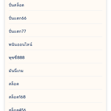
ปั่นสล็อต
ปั่นแตก66
ปั่นแตก77
พนันออนไลน์
พุซซี่888
มันนี่เกม
สล็อต
สล็อต168
สล็อต456