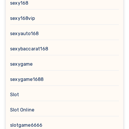
sexy168
sexy168vip
sexyauto168
sexybaccarat168
sexygame
sexygame1688
Slot
Slot Online
slotgame6666