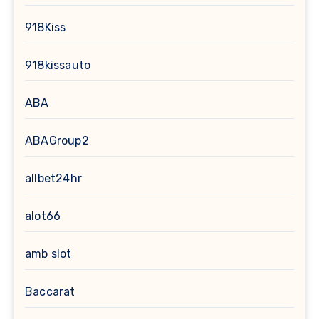
918Kiss
918kissauto
ABA
ABAGroup2
allbet24hr
alot66
amb slot
Baccarat