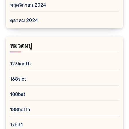
พฤศจิกายน 2024
ตุลาคม 2024
หมวดหมู่
123lionth
168slot
188bet
188betth
1xbit1