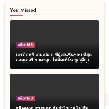
You Missed
สล็อต168
เครดิตฟรี เกมสล็อต ที่ผู้เล่นชื่นชอบ ที่สุด
ลอตเตอรี่ ราคาถูก ไม่ติดเทิร์น ยูสเดียว
เล่นได้ทุกเกม hengjing168 ลงทุนทั้งที่
ต้อง ที่นี่เท่านั้น Top 42 by Patricia
hengjing168d.com 10 กรกฎาคม 2026
สล็อต168
สล็อต168 สายแตก ลุ้นกำไรแบบไม่เสีย