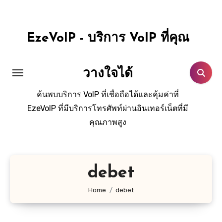
Skip
to
content
EzeVoIP - บริการ VoIP ที่คุณ
วางใจได้
ค้นพบบริการ VoIP ที่เชื่อถือได้และคุ้มค่าที่
EzeVoIP ที่มีบริการโทรศัพท์ผ่านอินเทอร์เน็ตที่มี
คุณภาพสูง
debet
Home
debet