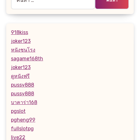
สำหรับ:
918kiss
joker123
หนังชนโรง
sagame168th
joker123
ดูหนังฟรี
pussy888
pussy888
บาคาร่า168
pgslot
pgheng99
fullslotpg
live22