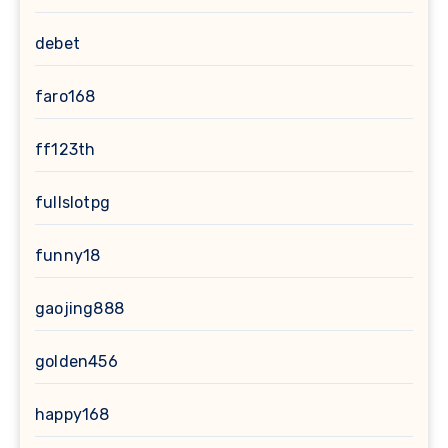
debet
faro168
ff123th
fullslotpg
funny18
gaojing888
golden456
happy168