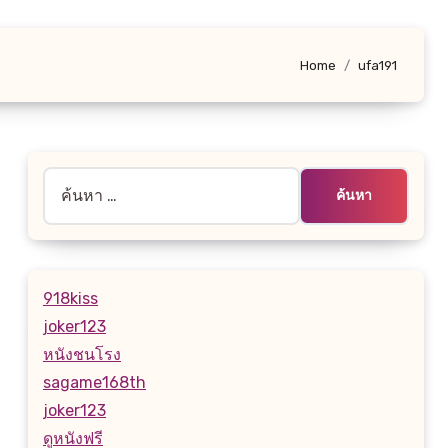
Home
ufa191
ค้นหา
สำหรับ:
918kiss
joker123
หนังชนโรง
sagame168th
joker123
ดูหนังฟรี