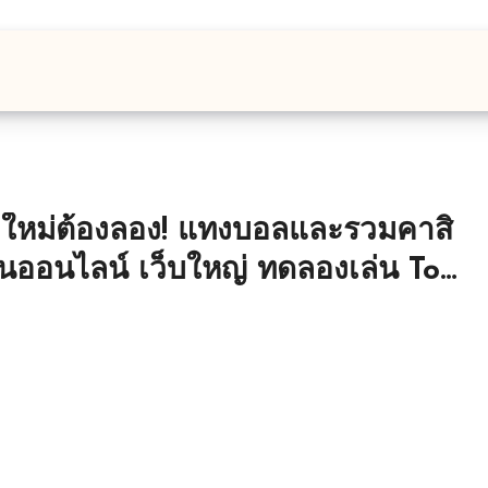
มือใหม่ต้องลอง! แทงบอลและรวมคาสิ
์ เว็บใหญ่ ทดลองเล่น Top