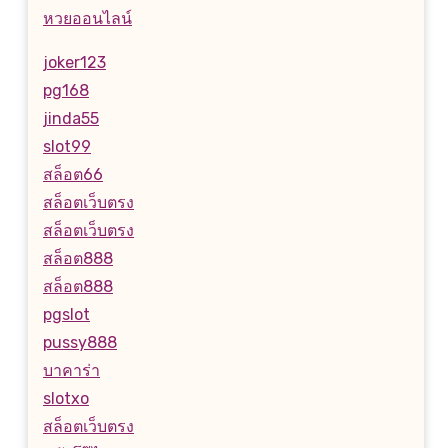
หวยออนไลน์
joker123
pg168
jinda55
slot99
สล็อต66
สล็อตเว็บตรง
สล็อตเว็บตรง
สล็อต888
สล็อต888
pgslot
pussy888
บาคาร่า
slotxo
สล็อตเว็บตรง