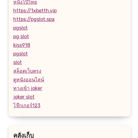
หนังโป๊ไทย
https://1xbetth.vip
https://pgslot.spa
pgslot
pg slot
kiss918
pgslot
slot
สล็อตเว็บตรง
ดูหนังออนไลน์
ทางเข้า joker
joker slot
โจ๊กเกอร์123
คลังเก็บ