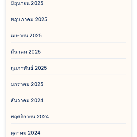
มิถุนายน 2025
พฤษภาคม 2025
เมษายน 2025
มีนาคม 2025
กุมภาพันธ์ 2025
มกราคม 2025
ธันวาคม 2024
พฤศจิกายน 2024
ตุลาคม 2024