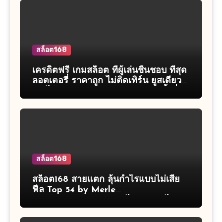
สล็อต168
เครดิตฟรี เกมสล็อต ที่ผู้เล่นชื่นชอบ ที่สุด
ลอตเตอรี่ ราคาถูก ไม่ติดเทิร์น ยูสเดียว
เล่นได้ทุกเกม hengjing168 ลงทุนทั้งที่
ต้อง ที่นี่เท่านั้น Top 42 by Patricia
hengjing168d.com 10 กรกฎาคม 2026
สล็อต168
สล็อต168 สายแตก ลุ้นกำไรแบบไม่เสีย
ฟีล Top 54 by Merle
Tangtem168e.com ฝากไม่ถึงร้อย ได้
สอยตังแน่ ฝาก-ถอน อัตโนมัติ การันตี
กำไรหลักแสน tangtem168 ห้ามพลาด