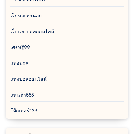
เว็บหวยฮานอย
เว็บแทงบอลออนไลน์
เศรษฐี99
แทงบอล
แทงบอลออนไลน์
แพนด้า555
โจ๊กเกอร์123