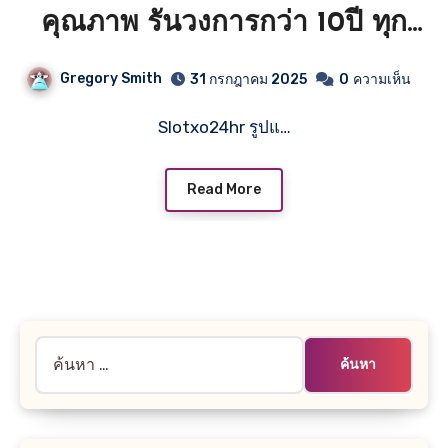
คุณภาพ รันวงการกว่า 10ปี ทุก
ยอดฝากรับสูงสุด 100K ฝาก-ถอน
Gregory Smith
31 กรกฎาคม 2025
0
ความเห็น
ออโต้แจกทองจริง ไม่จกตา มูลค่า
Slotxo24hr รูปแ…
1 สลึง สล็อตxo สล็อตมือถือ รุ่น
ไหนก็ปั่นได้ Top 99 by Homer
Read More
slotxo24hra.com 17ก.ย. 68
ค้นหา
สำหรับ: