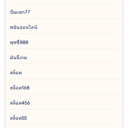
ปั่นแตก77
พนันออนไลน์
พุซซี่888
มันนี่เกม
สล็อต
สล็อต168
สล็อต456
สล็อต55