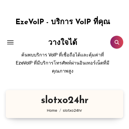
Skip
to
content
EzeVoIP - บริการ VoIP ที่คุณ
วางใจได้
ค้นพบบริการ VoIP ที่เชื่อถือได้และคุ้มค่าที่
EzeVoIP ที่มีบริการโทรศัพท์ผ่านอินเทอร์เน็ตที่มี
คุณภาพสูง
slotxo24hr
Home
slotxo24hr