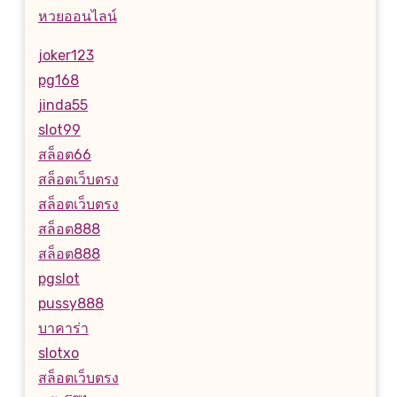
หวยออนไลน์
joker123
pg168
jinda55
slot99
สล็อต66
สล็อตเว็บตรง
สล็อตเว็บตรง
สล็อต888
สล็อต888
pgslot
pussy888
บาคาร่า
slotxo
สล็อตเว็บตรง