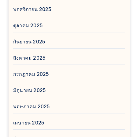
พฤศจิกายน 2025
ตุลาคม 2025
กันยายน 2025
สิงหาคม 2025
กรกฎาคม 2025
มิถุนายน 2025
พฤษภาคม 2025
เมษายน 2025