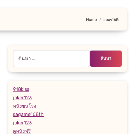
Home
sexy168
ค้นหา
สำหรับ:
918kiss
joker123
หนังชนโรง
sagame168th
joker123
ดูหนังฟรี