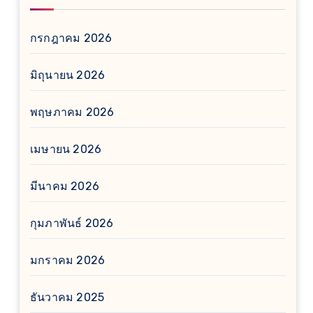
กรกฎาคม 2026
มิถุนายน 2026
พฤษภาคม 2026
เมษายน 2026
มีนาคม 2026
กุมภาพันธ์ 2026
มกราคม 2026
ธันวาคม 2025