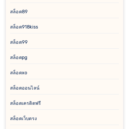
สล็อต89
สล็อต918kiss
สล็อต99
สล็อตpg
สล็อตxo
สล็อตออนไลน์
สล็อตเครดิตฟรี
สล็อตเว็บตรง