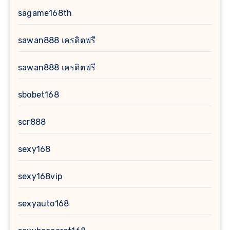
sagame168th
sawan888 เครดิตฟรี
sawan888 เครดิตฟรี
sbobet168
scr888
sexy168
sexy168vip
sexyauto168