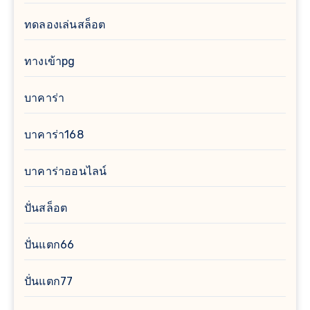
ทดลองเล่นสล็อต
ทางเข้าpg
บาคาร่า
บาคาร่า168
บาคาร่าออนไลน์
ปั่นสล็อต
ปั่นแตก66
ปั่นแตก77