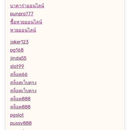
บาคาร่าออนไลน์
punpro777
ซื้อหวยออนไลน์
หวยออนไลน์
joker123
pg168
jinda55
slot99
สล็อต66
สล็อตเว็บตรง
สล็อตเว็บตรง
สล็อต888
สล็อต888
pgslot
pussy888