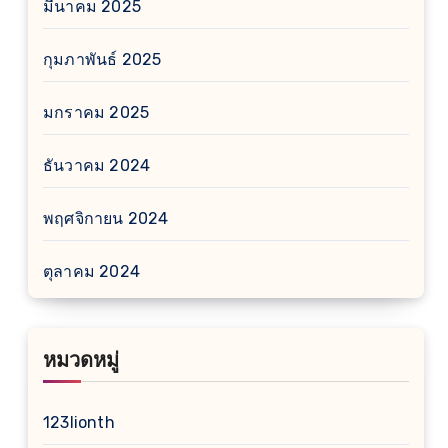
มีนาคม 2025
กุมภาพันธ์ 2025
มกราคม 2025
ธันวาคม 2024
พฤศจิกายน 2024
ตุลาคม 2024
หมวดหมู่
123lionth