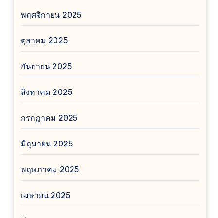
พฤศจิกายน 2025
ตุลาคม 2025
กันยายน 2025
สิงหาคม 2025
กรกฎาคม 2025
มิถุนายน 2025
พฤษภาคม 2025
เมษายน 2025