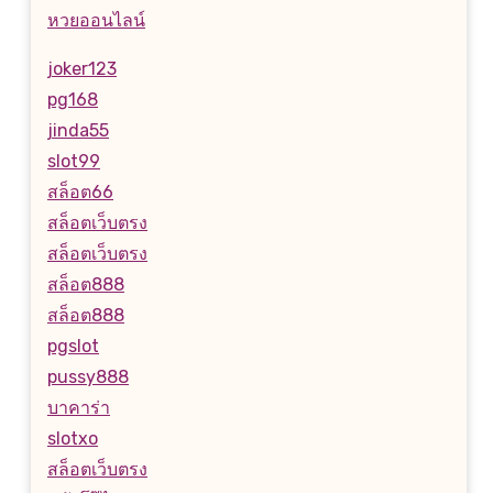
หวยออนไลน์
joker123
pg168
jinda55
slot99
สล็อต66
สล็อตเว็บตรง
สล็อตเว็บตรง
สล็อต888
สล็อต888
pgslot
pussy888
บาคาร่า
slotxo
สล็อตเว็บตรง