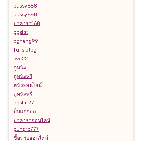
pussy888
pussy888
บาคาร่า168
pgslot
pgheng99
fullslotpg
live22
ดูหนัง
ดูหนังฟรี
หนังออนไลน์
ดูหนังฟรี
pgslot77
ปั่นแตก66
บาคาร่าออนไลน์
punpro777
ซื้อหวยออนไลน์