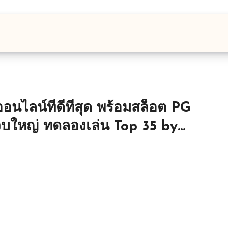
ไลน์ที่ดีที่สุด พร้อมสล็อต PG
 Top 35 by