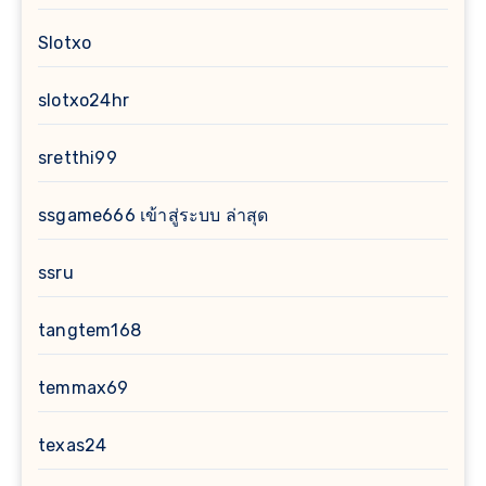
Slotxo
slotxo24hr
sretthi99
ssgame666 เข้าสู่ระบบ ล่าสุด
ssru
tangtem168
temmax69
texas24