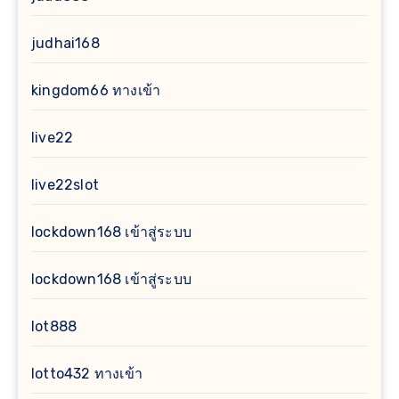
judhai168
kingdom66 ทางเข้า
live22
live22slot
lockdown168 เข้าสู่ระบบ
lockdown168 เข้าสู่ระบบ
lot888
lotto432 ทางเข้า