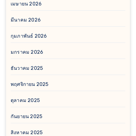
เมษายน 2026
มีนาคม 2026
กุมภาพันธ์ 2026
มกราคม 2026
ธันวาคม 2025
พฤศจิกายน 2025
ตุลาคม 2025
กันยายน 2025
สิงหาคม 2025