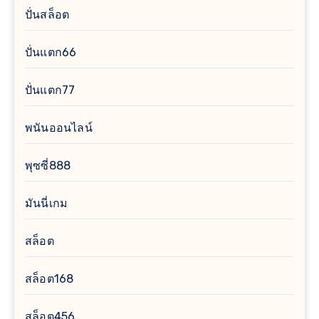
ปั่นสล็อต
ปั่นแตก66
ปั่นแตก77
พนันออนไลน์
พุซซี่888
มันนี่เกม
สล็อต
สล็อต168
สล็อต456