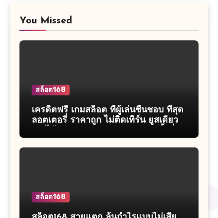
You Missed
สล็อต168
เครดิตฟรี เกมสล็อต ที่ผู้เล่นชื่นชอบ ที่สุด
ลอตเตอรี่ ราคาถูก ไม่ติดเทิร์น ยูสเดียว
เล่นได้ทุกเกม hengjing168 ลงทุนทั้งที่
ต้อง ที่นี่เท่านั้น Top 42 by Patricia
hengjing168d.com 10 กรกฎาคม 2026
สล็อต168
สล็อต168 สายแตก ลุ้นกำไรแบบไม่เสีย