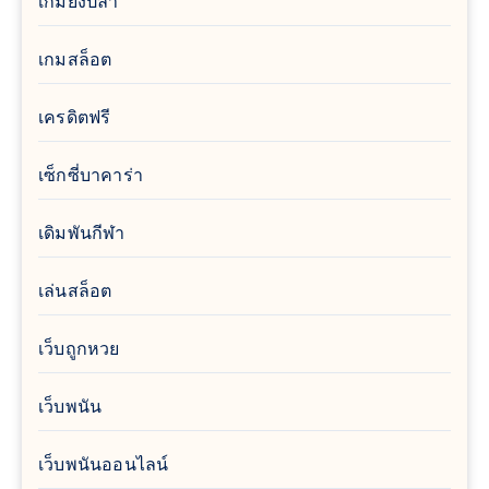
เกมยิงปลา
เกมสล็อต
เครดิตฟรี
เซ็กซี่บาคาร่า
เดิมพันกีฬา
เล่นสล็อต
เว็บถูกหวย
เว็บพนัน
เว็บพนันออนไลน์