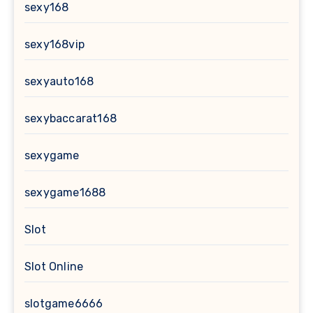
sexy168
sexy168vip
sexyauto168
sexybaccarat168
sexygame
sexygame1688
Slot
Slot Online
slotgame6666