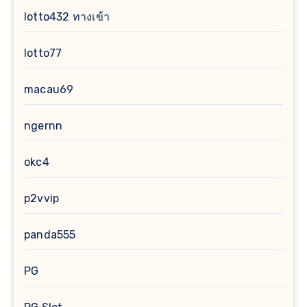
lotto432 ทางเข้า
lotto77
macau69
ngernn
okc4
p2vvip
panda555
PG