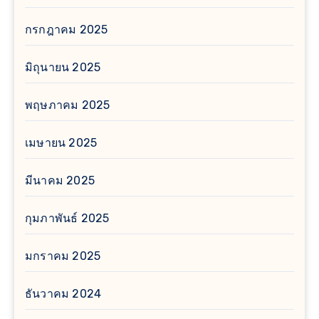
กรกฎาคม 2025
มิถุนายน 2025
พฤษภาคม 2025
เมษายน 2025
มีนาคม 2025
กุมภาพันธ์ 2025
มกราคม 2025
ธันวาคม 2024