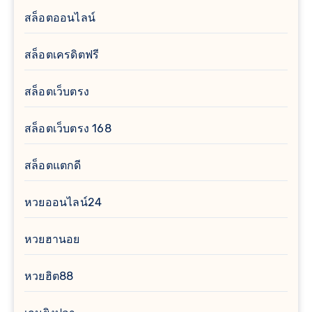
สล็อตออนไลน์
สล็อตเครดิตฟรี
สล็อตเว็บตรง
สล็อตเว็บตรง 168
สล็อตแตกดี
หวยออนไลน์24
หวยฮานอย
หวยฮิต88