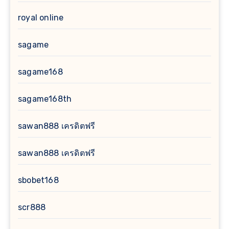
royal online
sagame
sagame168
sagame168th
sawan888 เครดิตฟรี
sawan888 เครดิตฟรี
sbobet168
scr888