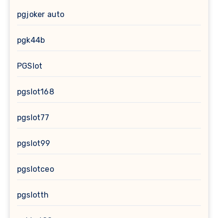
pgjoker auto
pgk44b
PGSlot
pgslot168
pgslot77
pgslot99
pgslotceo
pgslotth