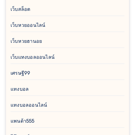
เว็บสล็อต
เว็บหวยออนไลน์
เว็บหวยฮานอย
เว็บแทงบอลออนไลน์
เศรษฐี99
แทงบอล
แทงบอลออนไลน์
แพนด้า555