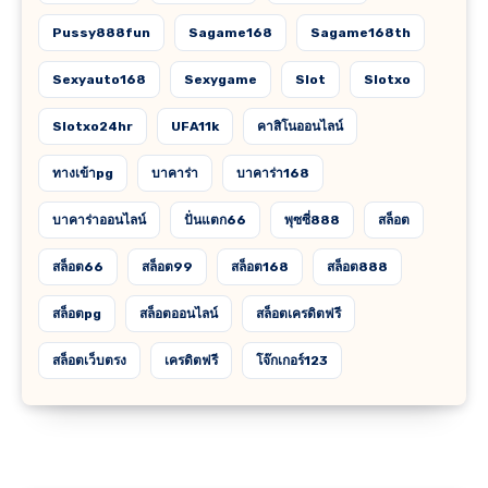
Pussy888fun
Sagame168
Sagame168th
Sexyauto168
Sexygame
Slot
Slotxo
Slotxo24hr
UFA11k
คาสิโนออนไลน์
ทางเข้าpg
บาคาร่า
บาคาร่า168
บาคาร่าออนไลน์
ปั่นแตก66
พุซซี่888
สล็อต
สล็อต66
สล็อต99
สล็อต168
สล็อต888
สล็อตpg
สล็อตออนไลน์
สล็อตเครดิตฟรี
สล็อตเว็บตรง
เครดิตฟรี
โจ๊กเกอร์123