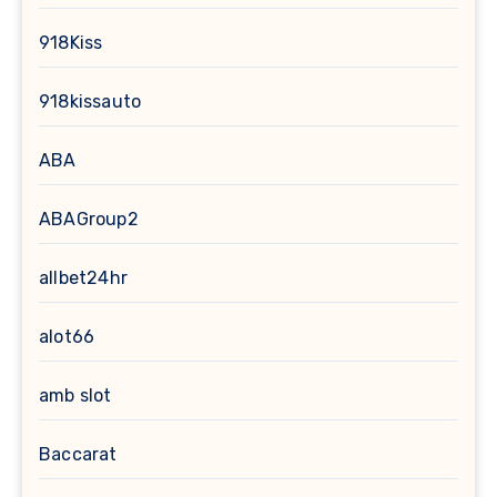
918Kiss
918kissauto
ABA
ABAGroup2
allbet24hr
alot66
amb slot
Baccarat