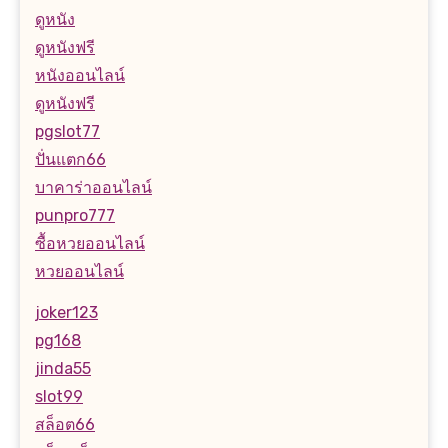
ดูหนัง
ดูหนังฟรี
หนังออนไลน์
ดูหนังฟรี
pgslot77
ปั่นแตก66
บาคาร่าออนไลน์
punpro777
ซื้อหวยออนไลน์
หวยออนไลน์
joker123
pg168
jinda55
slot99
สล็อต66