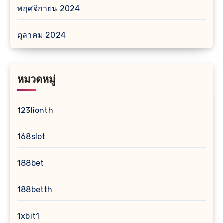
พฤศจิกายน 2024
ตุลาคม 2024
หมวดหมู่
123lionth
168slot
188bet
188betth
1xbit1