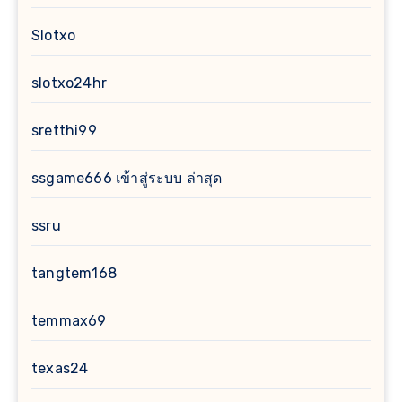
Slotxo
slotxo24hr
sretthi99
ssgame666 เข้าสู่ระบบ ล่าสุด
ssru
tangtem168
temmax69
texas24