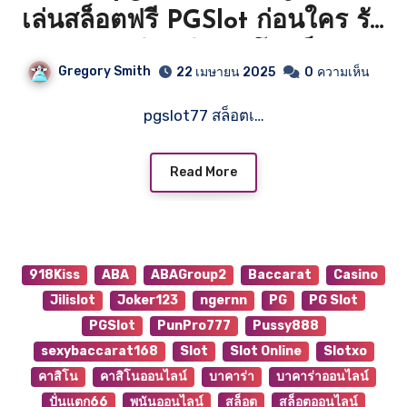
เล่นสล็อตฟรี PGSlot ก่อนใคร รับ
เครดิตฟรีทันที คาสิโน เว็บแม่
Gregory Smith
22 เมษายน 2025
0
ความเห็น
pgslot เครดิตฟรี Top 57 by
pgslot77 สล็อตเ…
Charissa pg slot Pgslot77.xyz
12 May 68
Read More
918Kiss
ABA
ABAGroup2
Baccarat
Casino
Jilislot
Joker123
ngernn
PG
PG Slot
PGSlot
PunPro777
Pussy888
sexybaccarat168
Slot
Slot Online
Slotxo
คาสิโน
คาสิโนออนไลน์
บาคาร่า
บาคาร่าออนไลน์
ปั่นแตก66
พนันออนไลน์
สล็อต
สล็อตออนไลน์