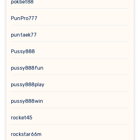
pokbet88
PunPro777
puntaek77
Pussy888
pussy888fun
pussy888play
pussy888win
rocket45
rockstar66m