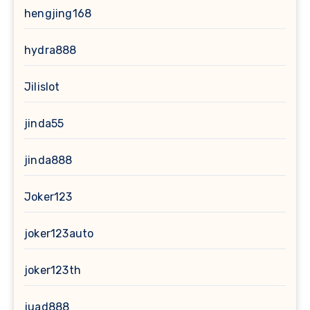
hengjing168
hydra888
Jilislot
jinda55
jinda888
Joker123
joker123auto
joker123th
juad888