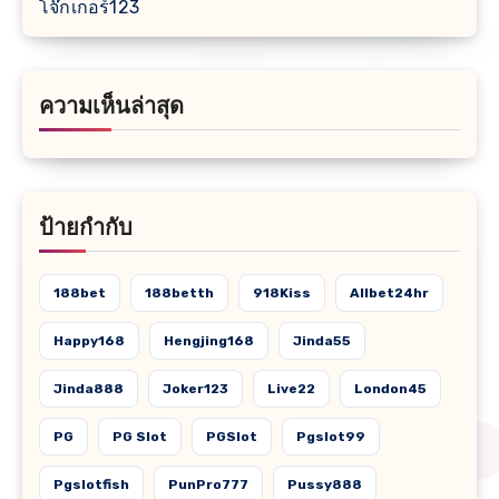
โจ๊กเกอร์123
ความเห็นล่าสุด
ป้ายกำกับ
188bet
188betth
918Kiss
Allbet24hr
Happy168
Hengjing168
Jinda55
Jinda888
Joker123
Live22
London45
PG
PG Slot
PGSlot
Pgslot99
Pgslotfish
PunPro777
Pussy888