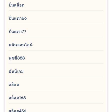
ปั่นสล็อต
ปั่นแตก66
ปั่นแตก77
พนันออนไลน์
พุซซี่888
มันนี่เกม
สล็อต
สล็อต168
สล็อต456