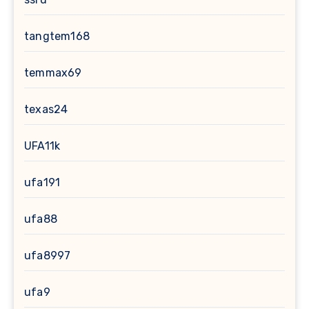
tangtem168
temmax69
texas24
UFA11k
ufa191
ufa88
ufa8997
ufa9