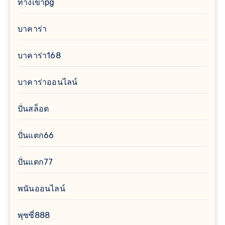
ทางเข้าpg
บาคาร่า
บาคาร่า168
บาคาร่าออนไลน์
ปั่นสล็อต
ปั่นแตก66
ปั่นแตก77
พนันออนไลน์
พุซซี่888