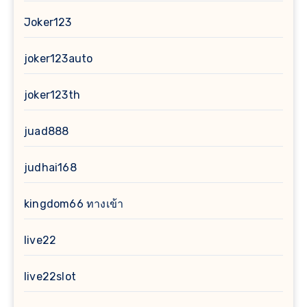
Joker123
joker123auto
joker123th
juad888
judhai168
kingdom66 ทางเข้า
live22
live22slot