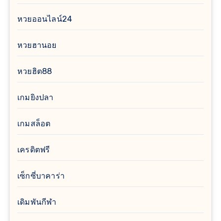
หวยออนไลน์24
หวยฮานอย
หวยฮิต88
เกมยิงปลา
เกมสล็อต
เครดิตฟรี
เซ็กซี่บาคาร่า
เดิมพันกีฬา