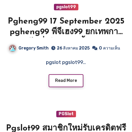
pgslot99
Pgheng99 17 September 2025
pgheng99 พีจีเฮง99 ยกเทพการ
ลงทุนไว้ที่เดียว ฝากทั้งวัน 100%
Gregory Smith
26 สิงหาคม 2025
0
ความเห็น
ฝาก-ถอน รวดเร็วPgslot,
pgslot pgslot99…
Sagaming, Ambslot pgslot
สมัครรับเครดิตฟรีทันที Top 59 by
Read More
Antonio couppie.com
PGSlot
Pgslot99 สมาชิกใหม่รับเครดิตฟรี