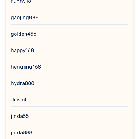
funny18
gaojing888
golden456
happy168
hengjing168
hydra888
Jilislot
jinda55
jinda888