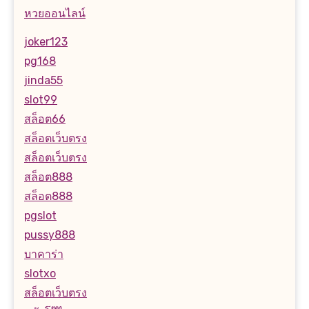
หวยออนไลน์
joker123
pg168
jinda55
slot99
สล็อต66
สล็อตเว็บตรง
สล็อตเว็บตรง
สล็อต888
สล็อต888
pgslot
pussy888
บาคาร่า
slotxo
สล็อตเว็บตรง