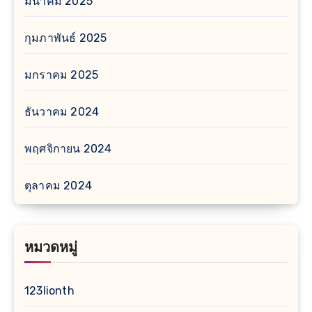
มีนาคม 2025
กุมภาพันธ์ 2025
มกราคม 2025
ธันวาคม 2024
พฤศจิกายน 2024
ตุลาคม 2024
หมวดหมู่
123lionth