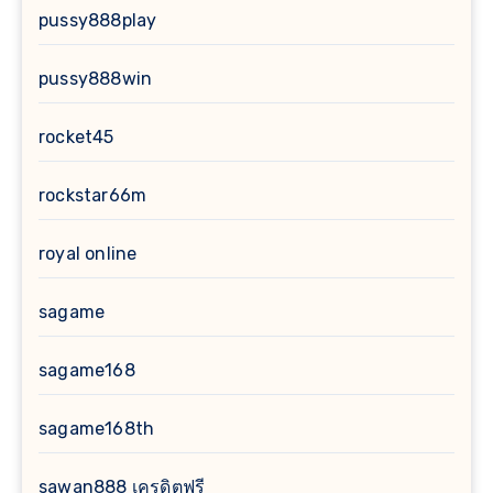
pussy888play
pussy888win
rocket45
rockstar66m
royal online
sagame
sagame168
sagame168th
sawan888 เครดิตฟรี