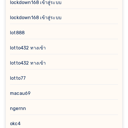
lockdown168 เข้าสู่ระบบ
lockdown168 เข้าสู่ระบบ
lot888
lotto432 ทางเข้า
lotto432 ทางเข้า
lotto77
macau69
ngernn
okc4