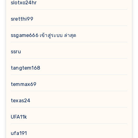
slotxo24hr
sretthi99
ssgame666 เข้าสู่ระบบ ล่าสุด
ssru
tangtem168
temmax69
texas24
UFA11k
ufa191