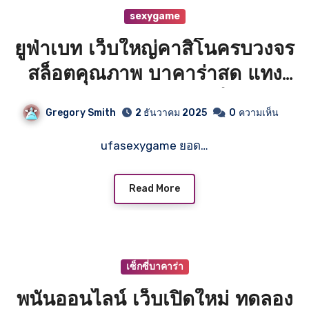
sexygame
ยูฟ่าเบท เว็บใหญ่คาสิโนครบวงจร
สล็อตคุณภาพ บาคาร่าสด แทง
บอลทำเงินทุกแมตช์ 16
Gregory Smith
2 ธันวาคม 2025
0
ความเห็น
November 68 website แจกหนัก
ufasexygame ยอด…
พนันออนไลน์ เว็บเปิดใหม่ ทดลอง
เล่น Top 5 by Manuela
Read More
เซ็กซี่บาคาร่า
พนันออนไลน์ เว็บเปิดใหม่ ทดลอง