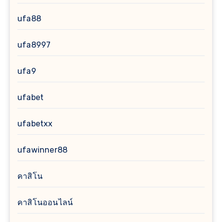
ufa88
ufa8997
ufa9
ufabet
ufabetxx
ufawinner88
คาสิโน
คาสิโนออนไลน์