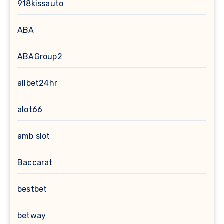
918kissauto
ABA
ABAGroup2
allbet24hr
alot66
amb slot
Baccarat
bestbet
betway