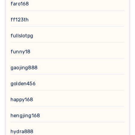
faro168
ff123th
fullslotpg
funny18
gaojing888
golden456
happy168
hengjing168
hydra888