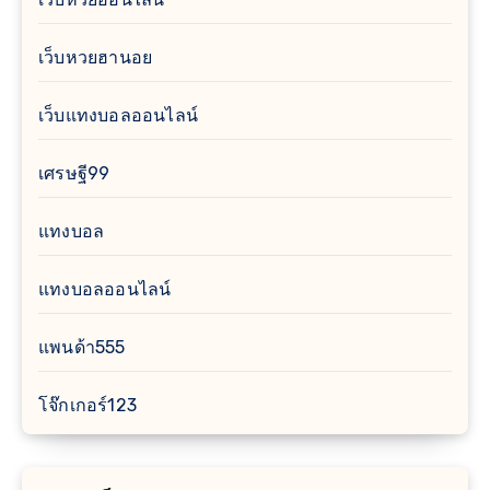
เว็บหวยฮานอย
เว็บแทงบอลออนไลน์
เศรษฐี99
แทงบอล
แทงบอลออนไลน์
แพนด้า555
โจ๊กเกอร์123