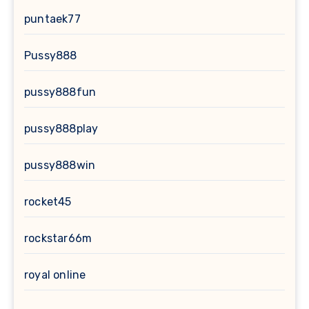
puntaek77
Pussy888
pussy888fun
pussy888play
pussy888win
rocket45
rockstar66m
royal online