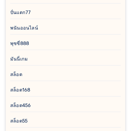
ปั่นแตก77
พนันออนไลน์
พุซซี่888
มันนี่เกม
สล็อต
สล็อต168
สล็อต456
สล็อต55