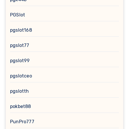
PGSlot
pgslot168
pgslot77
pgslot99
pgslotceo
pgslotth
pokbet88
PunPro777