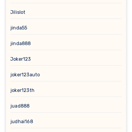
Jilislot
jinda55
jinda888
Joker123
joker123auto
joker123th
juad888
judhai168