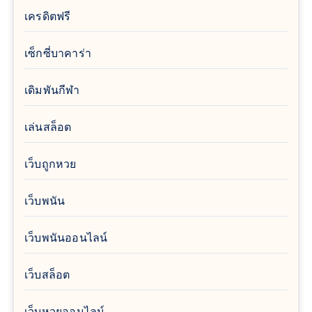
เครดิตฟรี
เซ็กซี่บาคาร่า
เดิมพันกีฬา
เล่นสล็อต
เว็บถูกหวย
เว็บพนัน
เว็บพนันออนไลน์
เว็บสล็อต
เว็บหวยออนไลน์