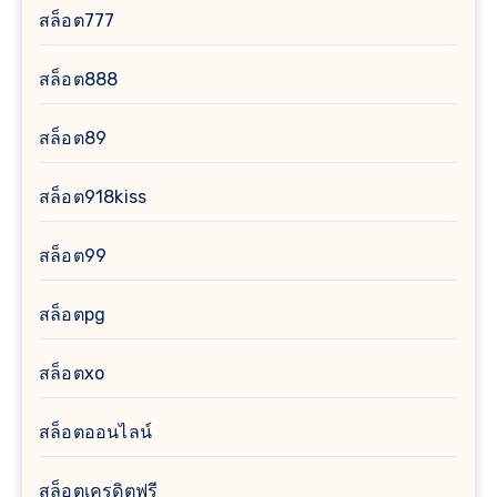
สล็อต777
สล็อต888
สล็อต89
สล็อต918kiss
สล็อต99
สล็อตpg
สล็อตxo
สล็อตออนไลน์
สล็อตเครดิตฟรี