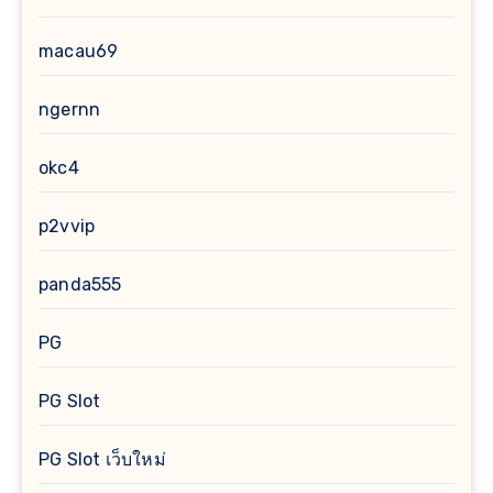
macau69
ngernn
okc4
p2vvip
panda555
PG
PG Slot
PG Slot เว็บใหม่