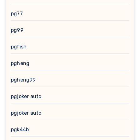
pg77
pg99
pgfish
pgheng
pgheng99
pgjoker auto
pgjoker auto
pgk44b