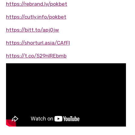
https://rebrand.ly/pokbet
https://cutly.info/pokbet
https://bitt.to/apj0jw
https://shorturl.asia/CAfFl
https://t.co/529nlREbmb