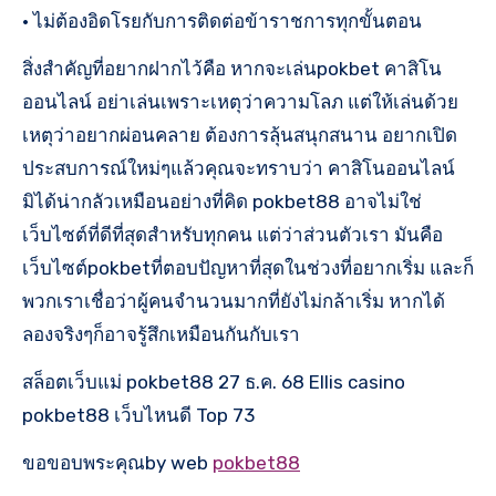
• ไม่ต้องอิดโรยกับการติดต่อข้าราชการทุกขั้นตอน
สิ่งสำคัญที่อยากฝากไว้คือ หากจะเล่นpokbet คาสิโน
ออนไลน์ อย่าเล่นเพราะเหตุว่าความโลภ แต่ให้เล่นด้วย
เหตุว่าอยากผ่อนคลาย ต้องการลุ้นสนุกสนาน อยากเปิด
ประสบการณ์ใหม่ๆแล้วคุณจะทราบว่า คาสิโนออนไลน์
มิได้น่ากลัวเหมือนอย่างที่คิด pokbet88 อาจไม่ใช่
เว็บไซต์ที่ดีที่สุดสำหรับทุกคน แต่ว่าส่วนตัวเรา มันคือ
เว็บไซต์pokbetที่ตอบปัญหาที่สุดในช่วงที่อยากเริ่ม และก็
พวกเราเชื่อว่าผู้คนจำนวนมากที่ยังไม่กล้าเริ่ม หากได้
ลองจริงๆก็อาจรู้สึกเหมือนกันกับเรา
สล็อตเว็บแม่ pokbet88 27 ธ.ค. 68 Ellis casino
pokbet88 เว็บไหนดี Top 73
ขอขอบพระคุณby web
pokbet88