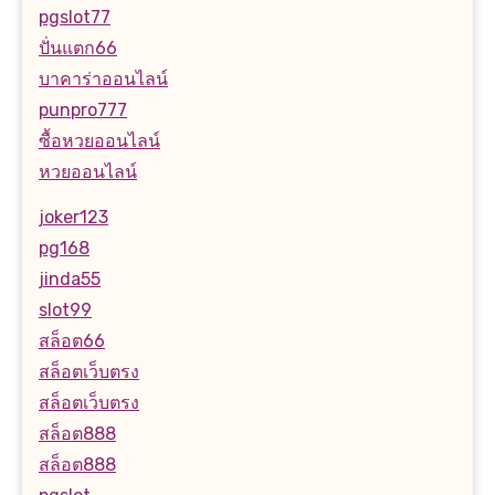
pgslot77
ปั่นแตก66
บาคาร่าออนไลน์
punpro777
ซื้อหวยออนไลน์
หวยออนไลน์
joker123
pg168
jinda55
slot99
สล็อต66
สล็อตเว็บตรง
สล็อตเว็บตรง
สล็อต888
สล็อต888