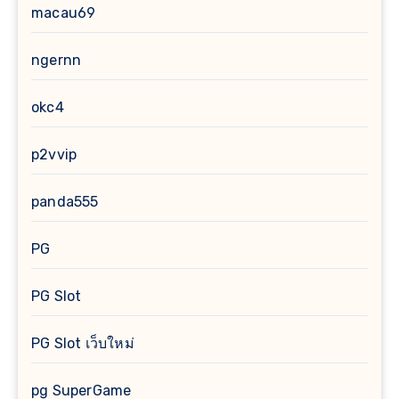
macau69
ngernn
okc4
p2vvip
panda555
PG
PG Slot
PG Slot เว็บใหม่
pg SuperGame