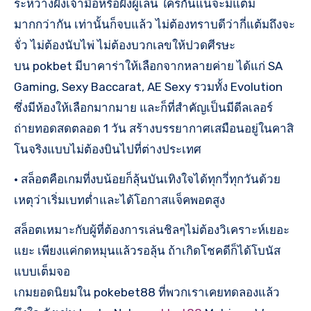
ระหว่างฝั่งเจ้ามือหรือฝั่งผู้เล่น ใครกันแน่จะมีแต้ม
มากกว่ากัน เท่านั้นก็จบแล้ว ไม่ต้องทราบดีว่ากี่แต้มถึงจะ
จั่ว ไม่ต้องนับไพ่ ไม่ต้องบวกเลขให้ปวดศีรษะ
บน pokbet มีบาคาร่าให้เลือกจากหลายค่าย ได้แก่ SA
Gaming, Sexy Baccarat, AE Sexy รวมทั้ง Evolution
ซึ่งมีห้องให้เลือกมากมาย และก็ที่สำคัญเป็นมีดีลเลอร์
ถ่ายทอดสดตลอด 1 วัน สร้างบรรยากาศเสมือนอยู่ในคาสิ
โนจริงแบบไม่ต้องบินไปที่ต่างประเทศ
• สล็อตคือเกมที่งบน้อยก็ลุ้นบันเทิงใจได้ทุกวี่ทุกวันด้วย
เหตุว่าเริ่มเบทต่ำและได้โอกาสแจ็คพอตสูง
สล็อตเหมาะกับผู้ที่ต้องการเล่นชิลๆไม่ต้องวิเคราะห์เยอะ
แยะ เพียงแค่กดหมุนแล้วรอลุ้น ถ้าเกิดโชคดีก็ได้โบนัส
แบบเต็มจอ
เกมยอดนิยมใน pokebet88 ที่พวกเราเคยทดลองแล้ว