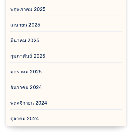
พฤษภาคม 2025
เมษายน 2025
มีนาคม 2025
กุมภาพันธ์ 2025
มกราคม 2025
ธันวาคม 2024
พฤศจิกายน 2024
ตุลาคม 2024