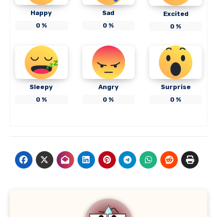
Happy
Sad
Excited
0
%
0
%
0
%
Sleepy
Angry
Surprise
0
%
0
%
0
%