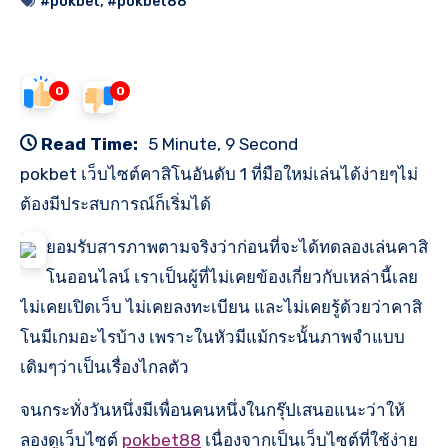
#pokbet
,
#pokbet88
0
0
Read Time:
5 Minute, 9 Second
pokbet เว็บไซต์คาสิโนอันดับ 1 ที่มือใหม่เล่นได้ง่ายๆไม่
ต้องมีประสบการณ์ก็เริ่มได้
ยอมรับสารภาพตามจริงว่าก่อนที่จะได้ทดลองเล่นคาสิ
โนออนไลน์ เราเป็นผู้ที่ไม่เคยข้องเกี่ยวกับเหล่านี้เลย
ไม่เคยเปิดเว็บ ไม่เคยลงทะเบียน และไม่เคยรู้ด้วยว่าคาสิ
โนมีเกมอะไรบ้าง เพราะในหัวมีแม้กระนั้นภาพจำแบบ
เดิมๆว่าเป็นเรื่องไกลตัว
จนกระทั่งวันหนึ่งมีเพื่อนคนหนึ่งในกรุ๊ปเสนอแนะว่าให้
ลองดูเว็บไซต์
pokbet88
เนื่องจากเป็นเว็บไซต์ที่ใช้ง่าย