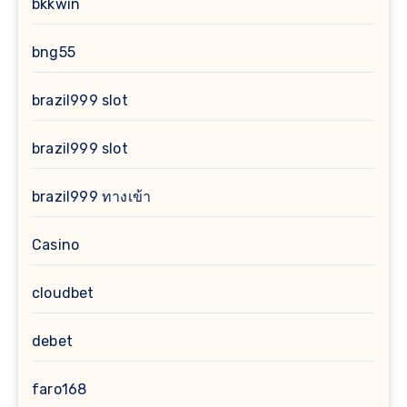
bkkwin
bng55
brazil999 slot
brazil999 slot
brazil999 ทางเข้า
Casino
cloudbet
debet
faro168