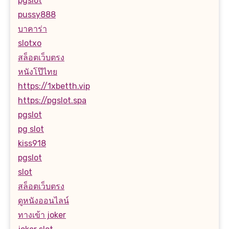
pgslot
pussy888
บาคาร่า
slotxo
สล็อตเว็บตรง
หนังโป๊ไทย
https://1xbetth.vip
https://pgslot.spa
pgslot
pg slot
kiss918
pgslot
slot
สล็อตเว็บตรง
ดูหนังออนไลน์
ทางเข้า joker