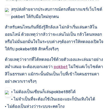
สรุปส่งท้ายจากประสบการณ์ตรงที่อยากแชร์เว็บไซต์
pokbet ให้กับมือใหม่ทุกคน
สำหรับคนไหนกันที่ยังรู้สึกลังเล ไม่กล้าเริ่มเล่นคาสิโน
ออนไลน์ ด้วยเหตุว่ากลัวว่าจะเล่นไม่เป็น กลัวโดนหลอก
หรือไม่มั่นอกมั่นใจในระบบต่างๆต้องการให้ทดลองเปิดใจ
ให้กับ pokebet88 สักครั้งจริงๆ
ด้วยเหตุว่าจากที่ได้ทดลองใช้ด้วยตัวเองและเล่นมาอย่าง
สม่ำเสมอ จะต้องบอกเลยว่า
pokbet
ไม่ใช่แค่เว็บไซต์คา
สิโนธรรมดา แม้กระนั้นมันเป็นเว็บที่เข้าใจคนธรรมดา
อย่างพวกเราจริงๆ
• ไม่ต้องเป็นเซียนก็เล่นpokbet88ได้
• ไม่จำเป็นที่จะต้องใช้เงินเยอะแยะก็บันเทิงใจได้
• ไม่ต้องเป็นห่วงว่าระบบจะคดโกง