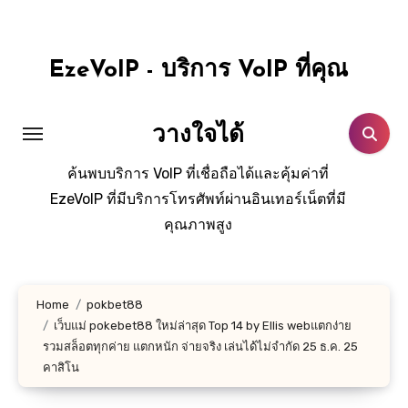
Skip
to
content
EzeVoIP - บริการ VoIP ที่คุณ
วางใจได้
ค้นพบบริการ VoIP ที่เชื่อถือได้และคุ้มค่าที่
EzeVoIP ที่มีบริการโทรศัพท์ผ่านอินเทอร์เน็ตที่มี
คุณภาพสูง
Home
pokbet88
เว็บแม่ pokebet88 ใหม่ล่าสุด Top 14 by Ellis webแตกง่าย
รวมสล็อตทุกค่าย แตกหนัก จ่ายจริง เล่นได้ไม่จำกัด 25 ธ.ค. 25
คาสิโน