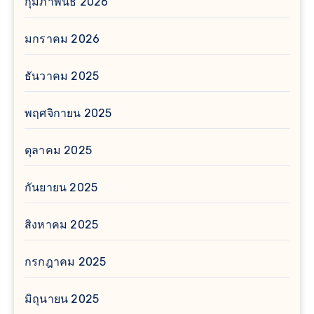
กุมภาพันธ์ 2026
มกราคม 2026
ธันวาคม 2025
พฤศจิกายน 2025
ตุลาคม 2025
กันยายน 2025
สิงหาคม 2025
กรกฎาคม 2025
มิถุนายน 2025