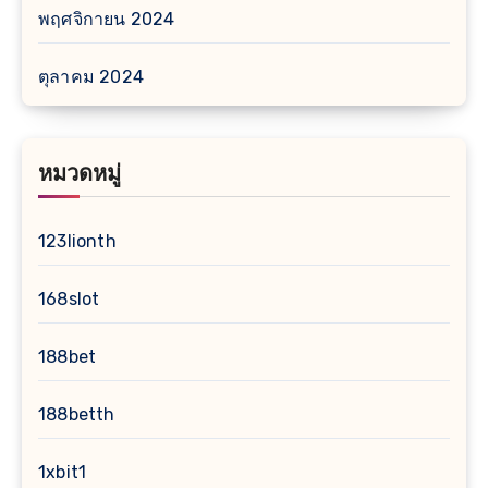
พฤศจิกายน 2024
ตุลาคม 2024
หมวดหมู่
123lionth
168slot
188bet
188betth
1xbit1