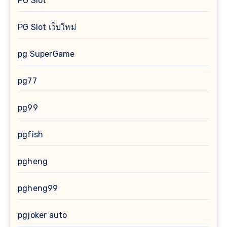
PG Slot
PG Slot เว็บใหม่
pg SuperGame
pg77
pg99
pgfish
pgheng
pgheng99
pgjoker auto