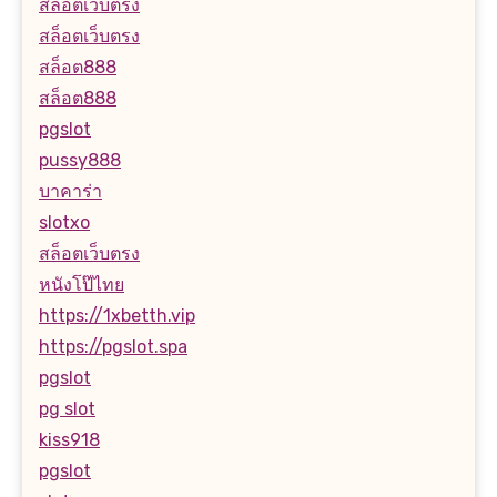
สล็อตเว็บตรง
สล็อตเว็บตรง
สล็อต888
สล็อต888
pgslot
pussy888
บาคาร่า
slotxo
สล็อตเว็บตรง
หนังโป๊ไทย
https://1xbetth.vip
https://pgslot.spa
pgslot
pg slot
kiss918
pgslot