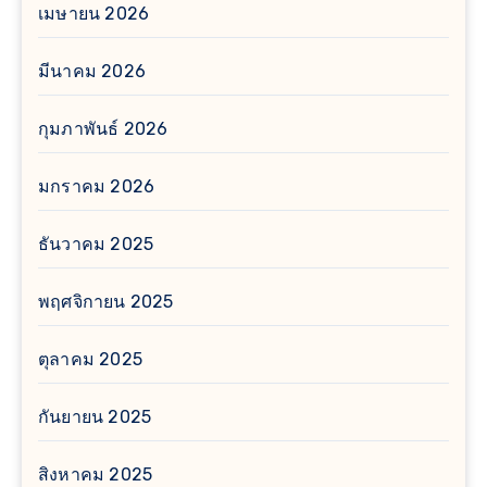
เมษายน 2026
มีนาคม 2026
กุมภาพันธ์ 2026
มกราคม 2026
ธันวาคม 2025
พฤศจิกายน 2025
ตุลาคม 2025
กันยายน 2025
สิงหาคม 2025