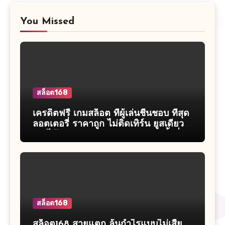
You Missed
สล็อต168
เครดิตฟรี เกมสล็อต ที่ผู้เล่นชื่นชอบ ที่สุด
ลอตเตอรี่ ราคาถูก ไม่ติดเทิร์น ยูสเดียว
เล่นได้ทุกเกม hengjing168 ลงทุนทั้งที่
ต้อง ที่นี่เท่านั้น Top 42 by Patricia
hengjing168d.com 10 กรกฎาคม 2026
สล็อต168
สล็อต168 สายแตก ลุ้นกำไรแบบไม่เสีย