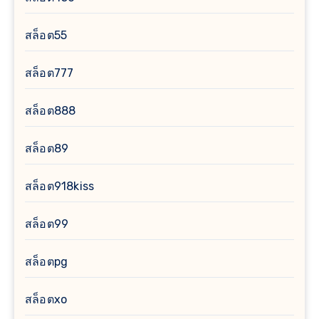
สล็อต55
สล็อต777
สล็อต888
สล็อต89
สล็อต918kiss
สล็อต99
สล็อตpg
สล็อตxo