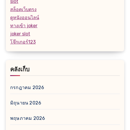
slot
สล็อตเว็บตรง
ดูหนังออนไลน์
ทางเข้า joker
joker slot
โจ๊กเกอร์123
คลังเก็บ
กรกฎาคม 2026
มิถุนายน 2026
พฤษภาคม 2026