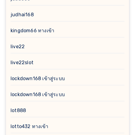
judhai168
kingdom66 ทางเข้า
live22
live22slot
lockdown168 เข้าสู่ระบบ
lockdown168 เข้าสู่ระบบ
lot888
lotto432 ทางเข้า