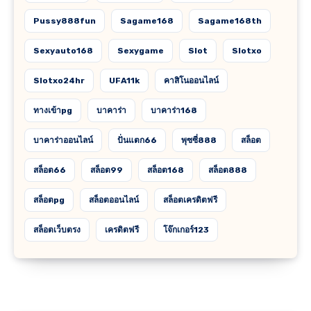
Pussy888fun
Sagame168
Sagame168th
Sexyauto168
Sexygame
Slot
Slotxo
Slotxo24hr
UFA11k
คาสิโนออนไลน์
ทางเข้าpg
บาคาร่า
บาคาร่า168
บาคาร่าออนไลน์
ปั่นแตก66
พุซซี่888
สล็อต
สล็อต66
สล็อต99
สล็อต168
สล็อต888
สล็อตpg
สล็อตออนไลน์
สล็อตเครดิตฟรี
สล็อตเว็บตรง
เครดิตฟรี
โจ๊กเกอร์123