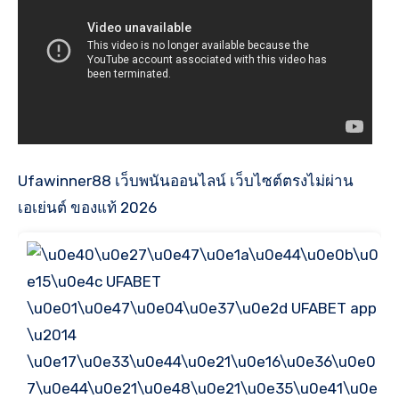
Ufawinner88 เว็บพนันออนไลน์ เว็บไซต์ตรงไม่ผ่าน
เอเย่นต์ ของแท้ 2026