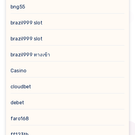
bng55
brazil999 slot
brazil999 slot
brazil999 ทางเข้า
Casino
cloudbet
debet
faro168
ff123th