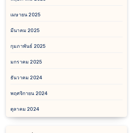
เมษายน 2025
มีนาคม 2025
กุมภาพันธ์ 2025
มกราคม 2025
ธันวาคม 2024
พฤศจิกายน 2024
ตุลาคม 2024