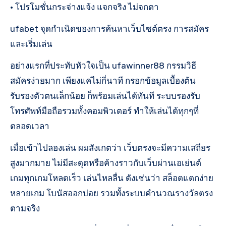
• โปรโมชั่นกระจ่างแจ้ง แจกจริง ไม่จกตา
ufabet จุดกำเนิดของการค้นหาเว็บไซต์ตรง การสมัคร
และเริ่มเล่น
อย่างแรกที่ประทับหัวใจเป็น ufawinner88 กรรมวิธี
สมัครง่ายมาก เพียงแค่ไม่กี่นาที กรอกข้อมูลเบื้องต้น
รับรองตัวตนเล็กน้อย ก็พร้อมเล่นได้ทันที ระบบรองรับ
โทรศัพท์มือถือรวมทั้งคอมพิวเตอร์ ทำให้เล่นได้ทุกๆที่
ตลอดเวลา
เมื่อเข้าไปลองเล่น ผมสังเกตว่า เว็บตรงจะมีความเสถียร
สูงมากมาย ไม่มีสะดุดหรือค้างราวกับเว็บผ่านเอเย่นต์
เกมทุกเกมโหลดเร็ว เล่นไหลลื่น ดังเช่นว่า สล็อตแตกง่าย
หลายเกม โบนัสออกบ่อย รวมทั้งระบบคำนวณรางวัลตรง
ตามจริง