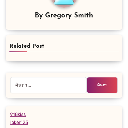
By
Gregory Smith
Related Post
ค้นหา
สำหรับ:
918kiss
joker123