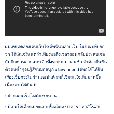
ผมเคยทดลองเล่นเว็บไซต์พนันหลายเว็บ ในขณะที่บอก
ว่า ได้เงินจริง แต่ว่าเพียงพอถึงเวลาถอนกลับประสบเจอ
กับปัญหาหลายแบบ อีกทั้งระบบล่ม ถอนช้า จำต้องยืนยัน
ตัวตนซ้ำๆจนรู้สึกหมดสนุก ufawinner แต่พอใช้ได้ยิน
เรื่องเว็บตรงไม่ผ่านเอเย่นต์ ผมก็เริ่มสนใจเพิ่มมากขึ้น
เนื่องจากได้ยินว่า
• ฝากถอนเร็ว ไม่ต้องรอนาน
• มีเกมให้เลือกเยอะแยะ ทั้งสล็อต บาคาร่า คาสิโนสด