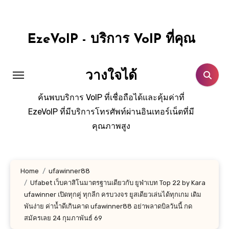
Skip
to
content
EzeVoIP - บริการ VoIP ที่คุณ
วางใจได้
ค้นพบบริการ VoIP ที่เชื่อถือได้และคุ้มค่าที่
EzeVoIP ที่มีบริการโทรศัพท์ผ่านอินเทอร์เน็ตที่มี
คุณภาพสูง
Home
ufawinner88
Ufabet เว็บคาสิโนมาตรฐานเดียวกับ ยูฟ่าเบท Top 22 by Kara
ufawinner เปิดทุกคู่ ทุกลีก ครบวงจร ยูสเดียวเล่นได้ทุกเกม เดิม
พันง่าย ค่าน้ำดีเกินคาด ufawinner88 อย่าพลาดบิลวันนี้ กด
สมัครเลย 24 กุมภาพันธ์ 69