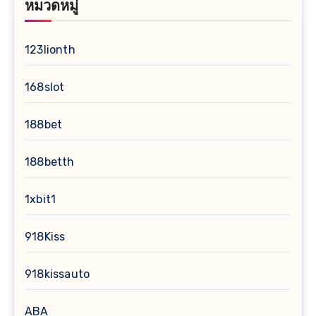
หมวดหมู่
123lionth
168slot
188bet
188betth
1xbit1
918Kiss
918kissauto
ABA