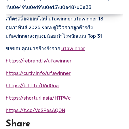
สมัครสล็อตออนไลน์ ufawinner ufawinner 13
กุมภาพันธ์ 2025 Kara ดูรีวิวจากลูกค้าจริง
ufawinnerลงทุนงบน้อย กำไรหลักแสน Top 31
ขอขอบคุณมากอ้างอิงจาก
ufawinner
https://rebrand.ly/ufawinner
https://cutly.info/ufawinner
https://bitt.to/06d0na
https://shorturl.asia/HTPWc
https://t.co/VoS9esAQON
Share