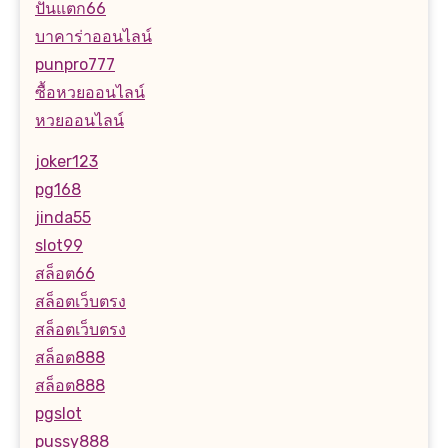
ปั่นแตก66
บาคาร่าออนไลน์
punpro777
ซื้อหวยออนไลน์
หวยออนไลน์
joker123
pg168
jinda55
slot99
สล็อต66
สล็อตเว็บตรง
สล็อตเว็บตรง
สล็อต888
สล็อต888
pgslot
pussy888