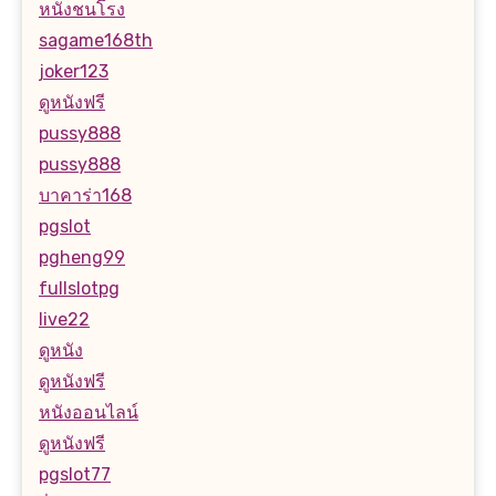
หนังชนโรง
sagame168th
joker123
ดูหนังฟรี
pussy888
pussy888
บาคาร่า168
pgslot
pgheng99
fullslotpg
live22
ดูหนัง
ดูหนังฟรี
หนังออนไลน์
ดูหนังฟรี
pgslot77