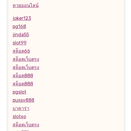
หวยออนไลน์
joker123
pg168
jinda55
slot99
สล็อต66
สล็อตเว็บตรง
สล็อตเว็บตรง
สล็อต888
สล็อต888
pgslot
pussy888
บาคาร่า
slotxo
สล็อตเว็บตรง