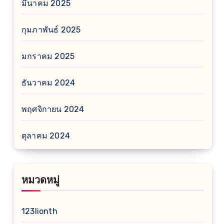
มีนาคม 2025
กุมภาพันธ์ 2025
มกราคม 2025
ธันวาคม 2024
พฤศจิกายน 2024
ตุลาคม 2024
หมวดหมู่
123lionth