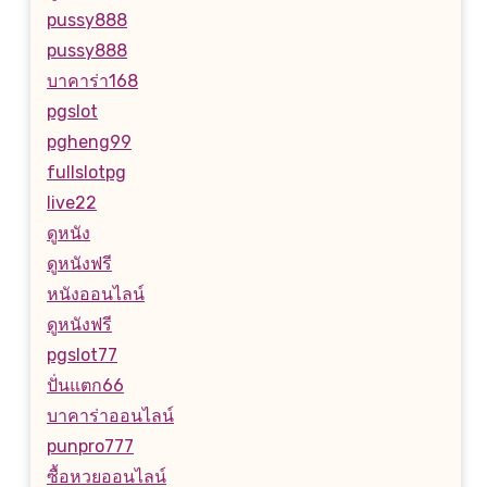
pussy888
pussy888
บาคาร่า168
pgslot
pgheng99
fullslotpg
live22
ดูหนัง
ดูหนังฟรี
หนังออนไลน์
ดูหนังฟรี
pgslot77
ปั่นแตก66
บาคาร่าออนไลน์
punpro777
ซื้อหวยออนไลน์