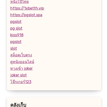
หนังโป๊ไทย
https://1xbetth.vip
https://pgslot.spa
pgslot
pg slot
kiss918
pgslot
slot
สล็อตเว็บตรง
ดูหนังออนไลน์
ทางเข้า joker
joker slot
โจ๊กเกอร์123
คลังเก็บ