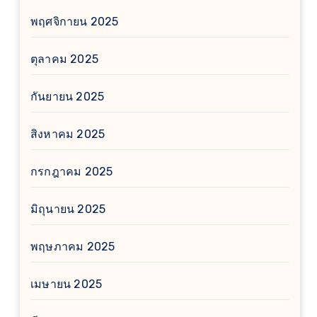
พฤศจิกายน 2025
ตุลาคม 2025
กันยายน 2025
สิงหาคม 2025
กรกฎาคม 2025
มิถุนายน 2025
พฤษภาคม 2025
เมษายน 2025