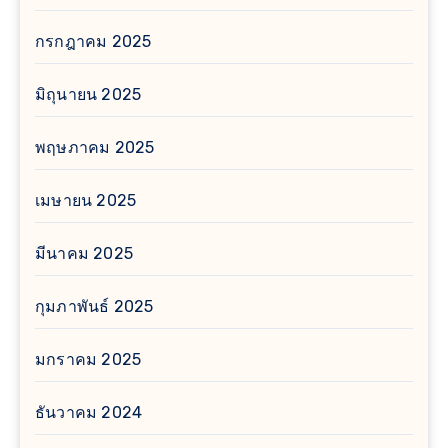
กรกฎาคม 2025
มิถุนายน 2025
พฤษภาคม 2025
เมษายน 2025
มีนาคม 2025
กุมภาพันธ์ 2025
มกราคม 2025
ธันวาคม 2024