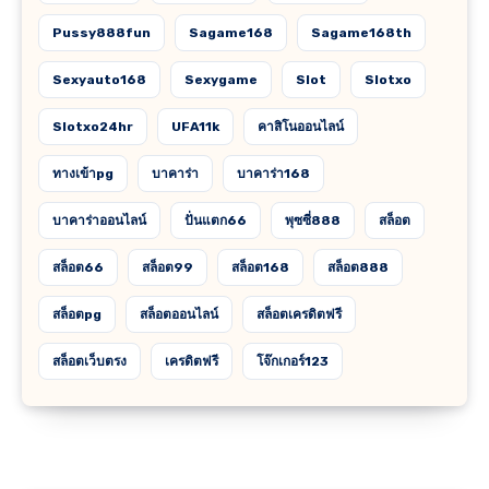
Pussy888fun
Sagame168
Sagame168th
Sexyauto168
Sexygame
Slot
Slotxo
Slotxo24hr
UFA11k
คาสิโนออนไลน์
ทางเข้าpg
บาคาร่า
บาคาร่า168
บาคาร่าออนไลน์
ปั่นแตก66
พุซซี่888
สล็อต
สล็อต66
สล็อต99
สล็อต168
สล็อต888
สล็อตpg
สล็อตออนไลน์
สล็อตเครดิตฟรี
สล็อตเว็บตรง
เครดิตฟรี
โจ๊กเกอร์123