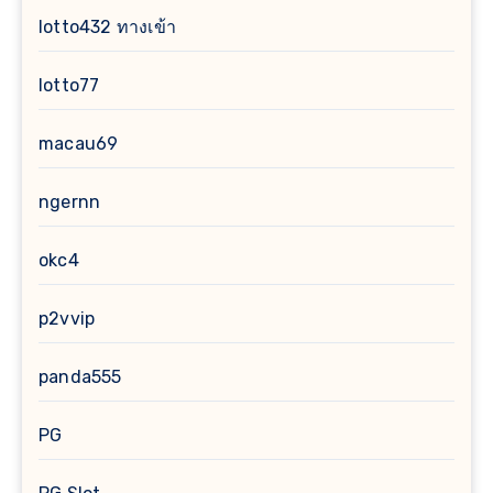
lotto432 ทางเข้า
lotto77
macau69
ngernn
okc4
p2vvip
panda555
PG