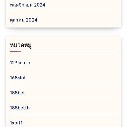
พฤศจิกายน 2024
ตุลาคม 2024
หมวดหมู่
123lionth
168slot
188bet
188betth
1xbit1