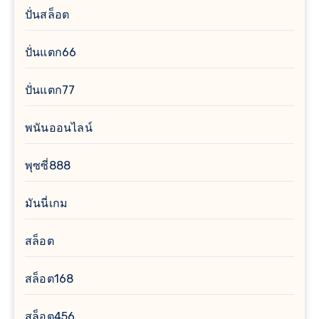
ปั่นสล็อต
ปั่นแตก66
ปั่นแตก77
พนันออนไลน์
พุซซี่888
มันนี่เกม
สล็อต
สล็อต168
สล็อต456