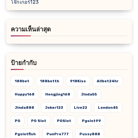
โจ๊กเกอร์123
ความเห็นล่าสุด
ป้ายกำกับ
188bet
188betth
918Kiss
Allbet24hr
Happy168
Hengjing168
Jinda55
Jinda888
Joker123
Live22
London45
PG
PG Slot
PGSlot
Pgslot99
Pgslotfish
PunPro777
Pussy888