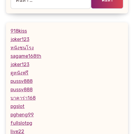
สำหรับ:
918kiss
joker123
หนังชนโรง
sagame168th
joker123
ดูหนังฟรี
pussy888
pussy888
บาคาร่า168
pgslot
pgheng99
fullslotpg
live22