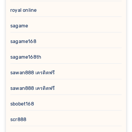
royal online
sagame
sagame168
sagame168th
sawan888 เครดิตฟรี
sawan888 เครดิตฟรี
sbobet168
scr888