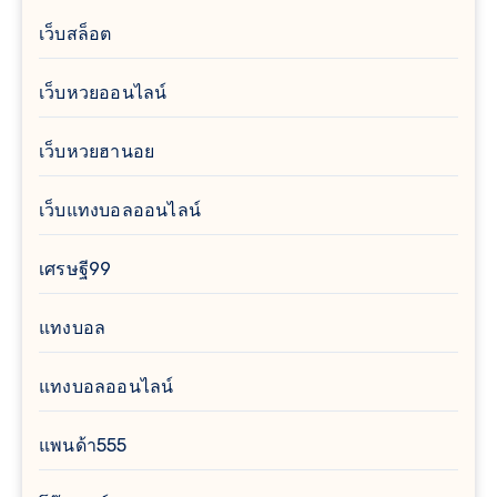
เว็บสล็อต
เว็บหวยออนไลน์
เว็บหวยฮานอย
เว็บแทงบอลออนไลน์
เศรษฐี99
แทงบอล
แทงบอลออนไลน์
แพนด้า555