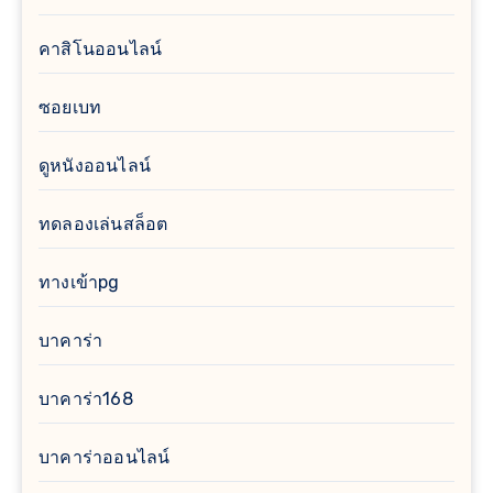
คาสิโนออนไลน์
ซอยเบท
ดูหนังออนไลน์
ทดลองเล่นสล็อต
ทางเข้าpg
บาคาร่า
บาคาร่า168
บาคาร่าออนไลน์