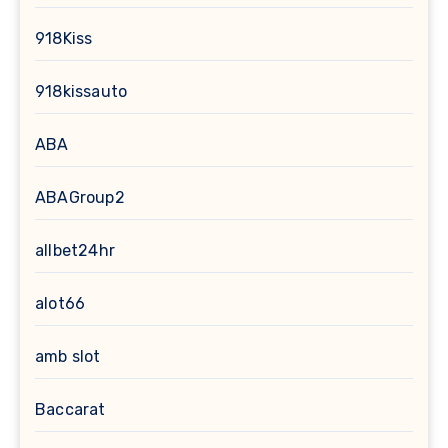
918Kiss
918kissauto
ABA
ABAGroup2
allbet24hr
alot66
amb slot
Baccarat