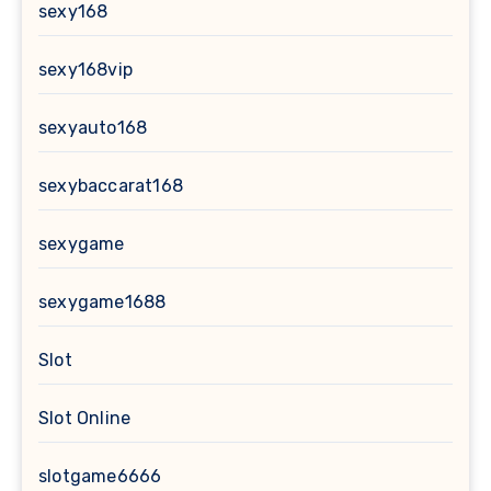
sexy168
sexy168vip
sexyauto168
sexybaccarat168
sexygame
sexygame1688
Slot
Slot Online
slotgame6666