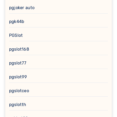
pgjoker auto
pgk44b
PGSlot
pgslot168
pgslot77
pgslot99
pgslotceo
pgslotth