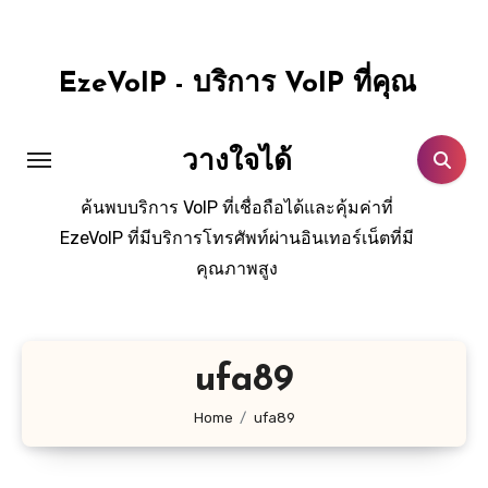
Skip
to
content
EzeVoIP - บริการ VoIP ที่คุณ
วางใจได้
ค้นพบบริการ VoIP ที่เชื่อถือได้และคุ้มค่าที่
EzeVoIP ที่มีบริการโทรศัพท์ผ่านอินเทอร์เน็ตที่มี
คุณภาพสูง
ufa89
Home
ufa89