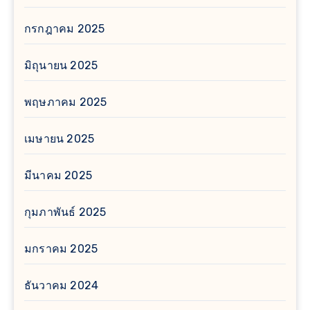
กรกฎาคม 2025
มิถุนายน 2025
พฤษภาคม 2025
เมษายน 2025
มีนาคม 2025
กุมภาพันธ์ 2025
มกราคม 2025
ธันวาคม 2024