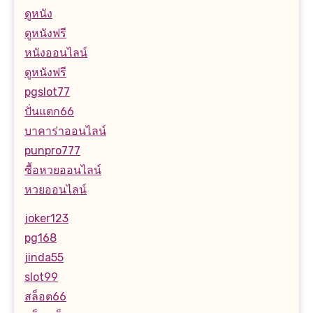
ดูหนัง
ดูหนังฟรี
หนังออนไลน์
ดูหนังฟรี
pgslot77
ปั่นแตก66
บาคาร่าออนไลน์
punpro777
ซื้อหวยออนไลน์
หวยออนไลน์
joker123
pg168
jinda55
slot99
สล็อต66