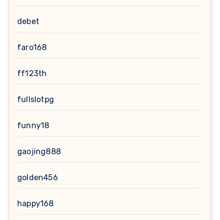
debet
faro168
ff123th
fullslotpg
funny18
gaojing888
golden456
happy168