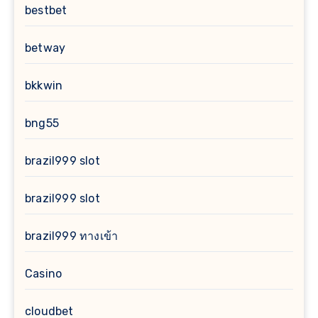
bestbet
betway
bkkwin
bng55
brazil999 slot
brazil999 slot
brazil999 ทางเข้า
Casino
cloudbet