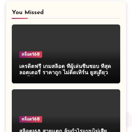
You Missed
สล็อต168
เครดิตฟรี เกมสล็อต ที่ผู้เล่นชื่นชอบ ที่สุด
ลอตเตอรี่ ราคาถูก ไม่ติดเทิร์น ยูสเดียว
เล่นได้ทุกเกม hengjing168 ลงทุนทั้งที่
ต้อง ที่นี่เท่านั้น Top 42 by Patricia
hengjing168d.com 10 กรกฎาคม 2026
สล็อต168
สล็อต168 สายแตก ลุ้นกำไรแบบไม่เสีย