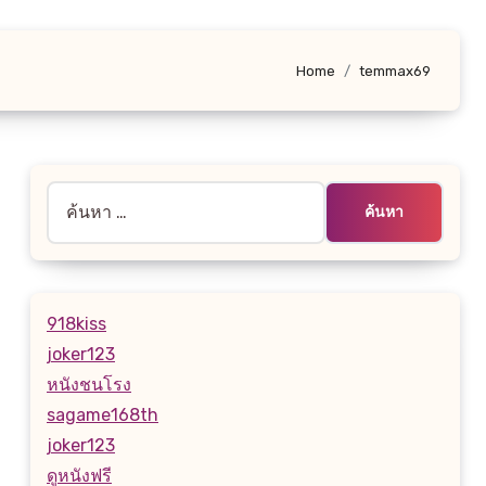
Home
temmax69
ค้นหา
สำหรับ:
918kiss
joker123
หนังชนโรง
sagame168th
joker123
ดูหนังฟรี