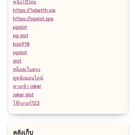
หนังโป๊ไทย
https://1xbetth.vip
https://pgslot.spa
pgslot
pg slot
kiss918
pgslot
slot
สล็อตเว็บตรง
ดูหนังออนไลน์
ทางเข้า joker
joker slot
โจ๊กเกอร์123
คลังเก็บ