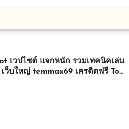
lot เวปไซต์ แจกหนัก รวมเทคนิคเล่น
 เว็บใหญ่ temmax69 เครดิตฟรี Top