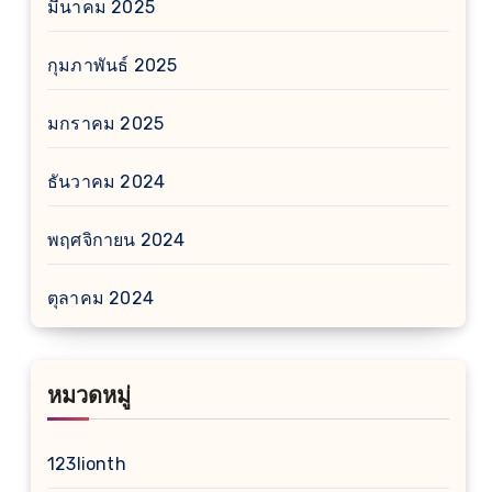
มีนาคม 2025
กุมภาพันธ์ 2025
มกราคม 2025
ธันวาคม 2024
พฤศจิกายน 2024
ตุลาคม 2024
หมวดหมู่
123lionth