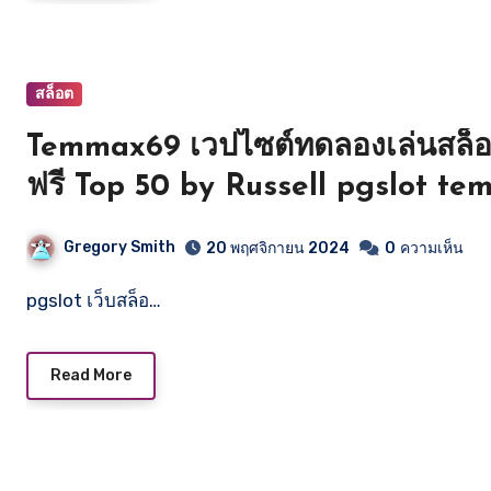
สล็อต
Temmax69 เวปไซต์ทดลองเล่นสล็อ
ฟรี Top 50 by Russell pgslot t
Gregory Smith
20 พฤศจิกายน 2024
0
ความเห็น
pgslot เว็บสล็อ…
Read More