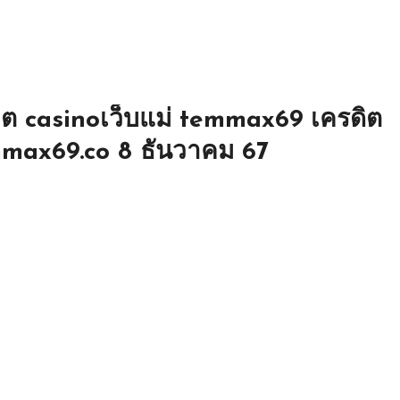
ต casinoเว็บแม่ temmax69 เครดิต
emmax69.co 8 ธันวาคม 67