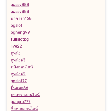
pussy888
pussy888
บาคาร่า168
pgslot
pgheng99
fullslotpg
live22
ดูหนัง
ดูหนังฟรี
หนังออนไลน์
ดูหนังฟรี
pgslot77
ปั่นแตก66
บาคาร่าออนไลน์
punpro777
ซื้อหวยออนไลน์