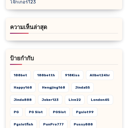
โจ๊กเกอร์123
ความเห็นล่าสุด
ป้ายกำกับ
188bet
188betth
918Kiss
Allbet24hr
Happy168
Hengjing168
Jinda55
Jinda888
Joker123
Live22
London45
PG
PG Slot
PGSlot
Pgslot99
Pgslotfish
PunPro777
Pussy888