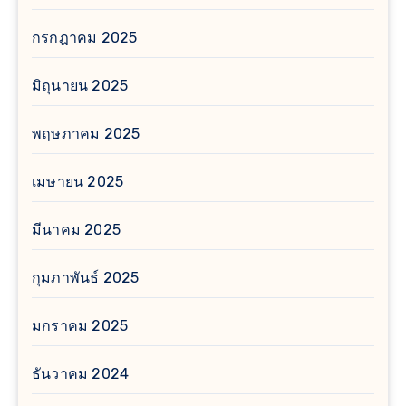
กรกฎาคม 2025
มิถุนายน 2025
พฤษภาคม 2025
เมษายน 2025
มีนาคม 2025
กุมภาพันธ์ 2025
มกราคม 2025
ธันวาคม 2024