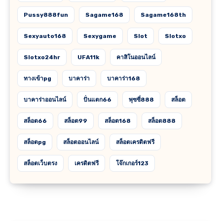
Pussy888fun
Sagame168
Sagame168th
Sexyauto168
Sexygame
Slot
Slotxo
Slotxo24hr
UFA11k
คาสิโนออนไลน์
ทางเข้าpg
บาคาร่า
บาคาร่า168
บาคาร่าออนไลน์
ปั่นแตก66
พุซซี่888
สล็อต
สล็อต66
สล็อต99
สล็อต168
สล็อต888
สล็อตpg
สล็อตออนไลน์
สล็อตเครดิตฟรี
สล็อตเว็บตรง
เครดิตฟรี
โจ๊กเกอร์123