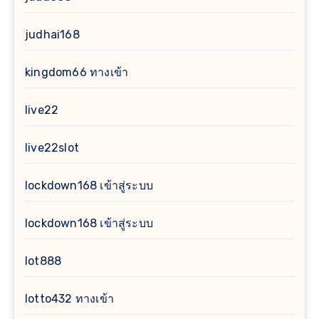
judhai168
kingdom66 ทางเข้า
live22
live22slot
lockdown168 เข้าสู่ระบบ
lockdown168 เข้าสู่ระบบ
lot888
lotto432 ทางเข้า