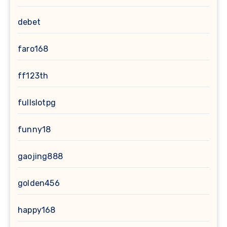
debet
faro168
ff123th
fullslotpg
funny18
gaojing888
golden456
happy168