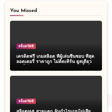
You Missed
สล็อต168
เครดิตฟรี เกมสล็อต ที่ผู้เล่นชื่นชอบ ที่สุด
ลอตเตอรี่ ราคาถูก ไม่ติดเทิร์น ยูสเดียว
เล่นได้ทุกเกม hengjing168 ลงทุนทั้งที่
ต้อง ที่นี่เท่านั้น Top 42 by Patricia
hengjing168d.com 10 กรกฎาคม 2026
สล็อต168
สล็อต168 สายแตก ลุ้นกำไรแบบไม่เสีย