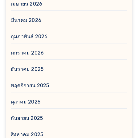
เมษายน 2026
มีนาคม 2026
กุมภาพันธ์ 2026
มกราคม 2026
ธันวาคม 2025
พฤศจิกายน 2025
ตุลาคม 2025
กันยายน 2025
สิงหาคม 2025