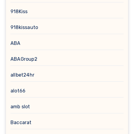
918Kiss
918kissauto
ABA
ABAGroup2
allbet24hr
alot66
amb slot
Baccarat