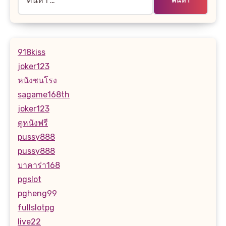
สำหรับ:
918kiss
joker123
หนังชนโรง
sagame168th
joker123
ดูหนังฟรี
pussy888
pussy888
บาคาร่า168
pgslot
pgheng99
fullslotpg
live22