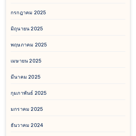
กรกฎาคม 2025
มิถุนายน 2025
พฤษภาคม 2025
เมษายน 2025
มีนาคม 2025
กุมภาพันธ์ 2025
มกราคม 2025
ธันวาคม 2024