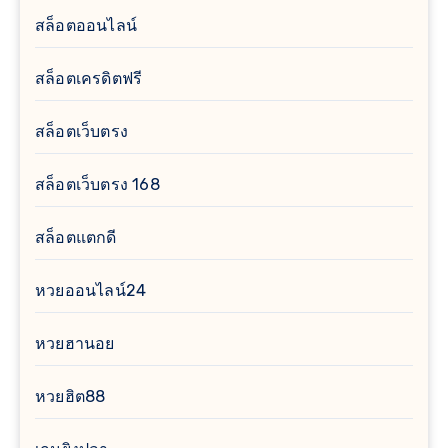
สล็อตออนไลน์
สล็อตเครดิตฟรี
สล็อตเว็บตรง
สล็อตเว็บตรง 168
สล็อตแตกดี
หวยออนไลน์24
หวยฮานอย
หวยฮิต88