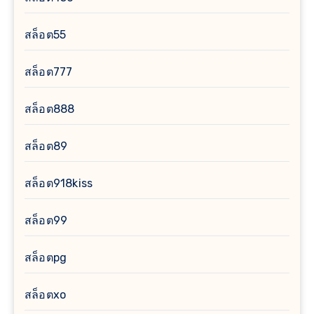
สล็อต55
สล็อต777
สล็อต888
สล็อต89
สล็อต918kiss
สล็อต99
สล็อตpg
สล็อตxo