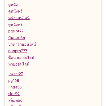
ดูหนัง
ดูหนังฟรี
หนังออนไลน์
ดูหนังฟรี
pgslot77
ปั่นแตก66
บาคาร่าออนไลน์
punpro777
ซื้อหวยออนไลน์
หวยออนไลน์
joker123
pg168
jinda55
slot99
สล็อต66