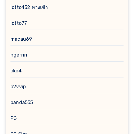
lotto432 ทางเข้า
lotto77
macau69
ngernn
okc4
p2vvip
panda555
PG