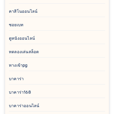
คาสิโนออนไลน์
ซอยเบท
ดูหนังออนไลน์
ทดลองเล่นสล็อต
ทางเข้าpg
บาคาร่า
บาคาร่า168
บาคาร่าออนไลน์