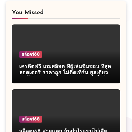
You Missed
สล็อต168
เครดิตฟรี เกมสล็อต ที่ผู้เล่นชื่นชอบ ที่สุด
ลอตเตอรี่ ราคาถูก ไม่ติดเทิร์น ยูสเดียว
เล่นได้ทุกเกม hengjing168 ลงทุนทั้งที่
ต้อง ที่นี่เท่านั้น Top 42 by Patricia
hengjing168d.com 10 กรกฎาคม 2026
สล็อต168
สล็อต168 สายแตก ลุ้นกำไรแบบไม่เสีย