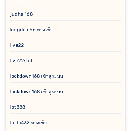
judhai168
kingdom66 ทางเข้า
live22
live22slot
lockdown168 เข้าสู่ระบบ
lockdown168 เข้าสู่ระบบ
lot888
lotto432 ทางเข้า