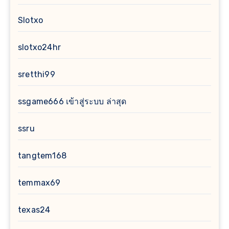
Slotxo
slotxo24hr
sretthi99
ssgame666 เข้าสู่ระบบ ล่าสุด
ssru
tangtem168
temmax69
texas24