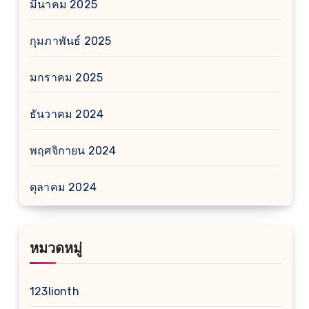
มีนาคม 2025
กุมภาพันธ์ 2025
มกราคม 2025
ธันวาคม 2024
พฤศจิกายน 2024
ตุลาคม 2024
หมวดหมู่
123lionth