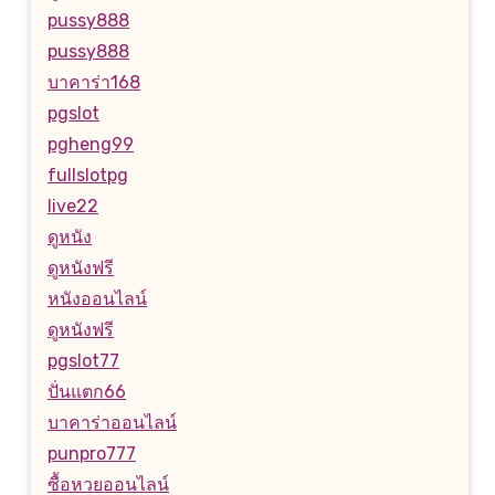
pussy888
pussy888
บาคาร่า168
pgslot
pgheng99
fullslotpg
live22
ดูหนัง
ดูหนังฟรี
หนังออนไลน์
ดูหนังฟรี
pgslot77
ปั่นแตก66
บาคาร่าออนไลน์
punpro777
ซื้อหวยออนไลน์