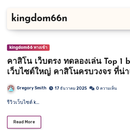
kingdom66n
kingdom66 ทางเข้า
คาสิโน เว็บตรง ทดลองเล่น Top 1
เว็บไซต์ใหญ่ คาสิโนครบวงจร ที่น่าเ
งานง่าย DEC 2568
Gregory Smith
17 ธันวาคม 2025
0
ความเห็น
รีวิวเว็บไซต์ k…
Read More