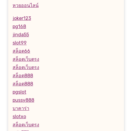
หวยออนไลน์
joker123
pg168
jinda55
slot99
สล็อต66
สล็อตเว็บตรง
สล็อตเว็บตรง
สล็อต888
สล็อต888
pgslot
pussy888
บาคาร่า
slotxo
สล็อตเว็บตรง