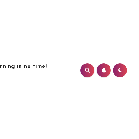
nning in no time!