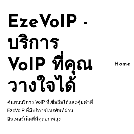
Skip
to
EzeVoIP -
content
บริการ
VoIP ที่คุณ
Home
วางใจได้
ค้นพบบริการ VoIP ที่เชื่อถือได้และคุ้มค่าที่
EzeVoIP ที่มีบริการโทรศัพท์ผ่าน
อินเทอร์เน็ตที่มีคุณภาพสูง