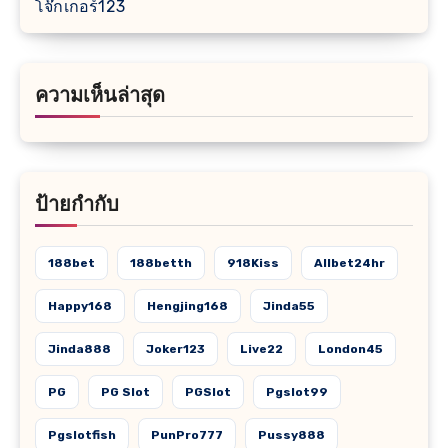
โจ๊กเกอร์123
ความเห็นล่าสุด
ป้ายกำกับ
188bet
188betth
918Kiss
Allbet24hr
Happy168
Hengjing168
Jinda55
Jinda888
Joker123
Live22
London45
PG
PG Slot
PGSlot
Pgslot99
Pgslotfish
PunPro777
Pussy888