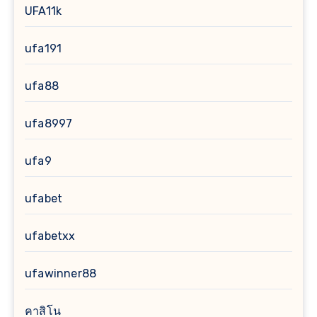
UFA11k
ufa191
ufa88
ufa8997
ufa9
ufabet
ufabetxx
ufawinner88
คาสิโน