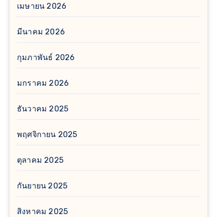
เมษายน 2026
มีนาคม 2026
กุมภาพันธ์ 2026
มกราคม 2026
ธันวาคม 2025
พฤศจิกายน 2025
ตุลาคม 2025
กันยายน 2025
สิงหาคม 2025