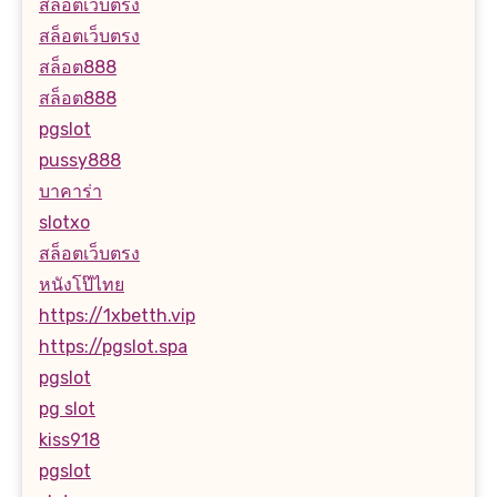
สล็อตเว็บตรง
สล็อตเว็บตรง
สล็อต888
สล็อต888
pgslot
pussy888
บาคาร่า
slotxo
สล็อตเว็บตรง
หนังโป๊ไทย
https://1xbetth.vip
https://pgslot.spa
pgslot
pg slot
kiss918
pgslot