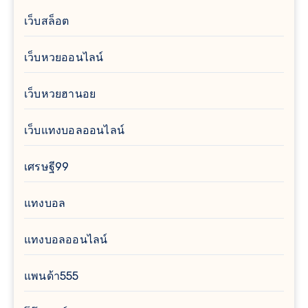
เว็บสล็อต
เว็บหวยออนไลน์
เว็บหวยฮานอย
เว็บแทงบอลออนไลน์
เศรษฐี99
แทงบอล
แทงบอลออนไลน์
แพนด้า555