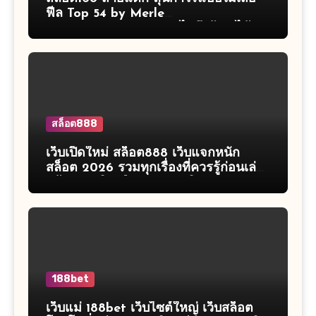
ฟีล Top 54 by Merle
Tangtem168e.com ฝากไม่ถึงร้อย ได้
สอยตังแน่ ฝาก-ถอน อัตโนมัติ การันตี
กำไรหลักแสน tangtem168 ห้ามพลาด
โปรดีรออยู่ 5 กันยา 2026
สล็อต888
เว็บเปิดใหม่ สล็อต888 เว็บแจกหนัก
สล็อต 2026 รวมทุกเรื่องที่ควรรู้ก่อนเล่น
พร้อมเทคนิคเลือกเกมยอดนิยม ทดลอง
เล่น Top 31 by Carmel jin888.asia 11
ก.ย. 69 คาสิโนออนไลน์
188bet
เว็บแม่ 188bet เว็บไซต์ใหญ่ เว็บสล็อต