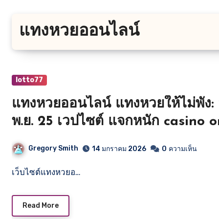
แทงหวยออนไลน์
lotto77
แทงหวยออนไลน์ แทงหวยให้ไม่พัง: ทร
พ.ย. 25 เวปไซต์ แจกหนัก casino online เว็บเป
by Brigida
Gregory Smith
14 มกราคม 2026
0
ความเห็น
เว็บไซต์แทงหวยอ…
Read More