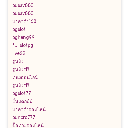
pussy888
pussy888
บาคาร่า168
pgslot
pgheng99
fullslotpg
live22
ดูหนัง
ดูหนังฟรี
หนังออนไลน์
ดูหนังฟรี
pgslot77
ปั่นแตก66
บาคาร่าออนไลน์
punpro777
ซื้อหวยออนไลน์