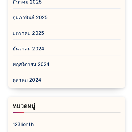
มีนาคม 2025
กุมภาพันธ์ 2025
มกราคม 2025
ธันวาคม 2024
พฤศจิกายน 2024
ตุลาคม 2024
หมวดหมู่
123lionth