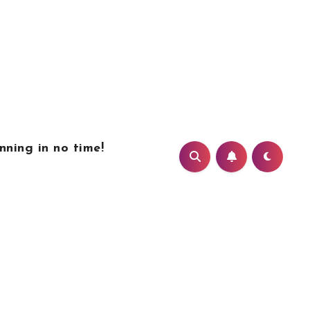
nning in no time!