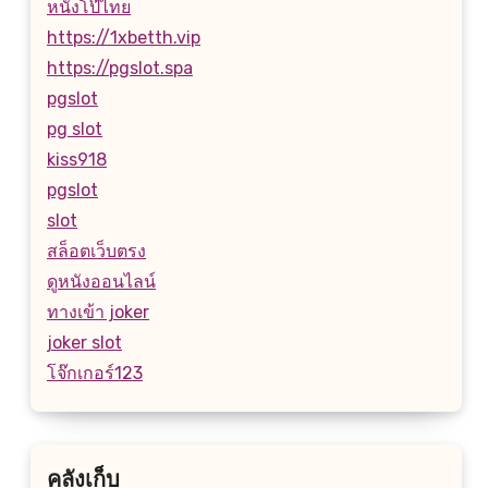
หนังโป๊ไทย
https://1xbetth.vip
https://pgslot.spa
pgslot
pg slot
kiss918
pgslot
slot
สล็อตเว็บตรง
ดูหนังออนไลน์
ทางเข้า joker
joker slot
โจ๊กเกอร์123
คลังเก็บ