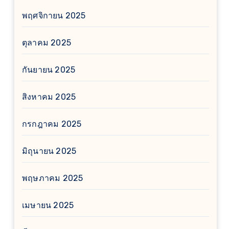
พฤศจิกายน 2025
ตุลาคม 2025
กันยายน 2025
สิงหาคม 2025
กรกฎาคม 2025
มิถุนายน 2025
พฤษภาคม 2025
เมษายน 2025