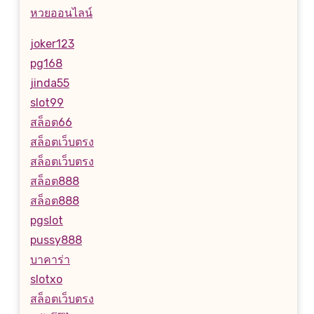
หวยออนไลน์
joker123
pg168
jinda55
slot99
สล็อต66
สล็อตเว็บตรง
สล็อตเว็บตรง
สล็อต888
สล็อต888
pgslot
pussy888
บาคาร่า
slotxo
สล็อตเว็บตรง