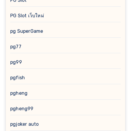
PG Slot
PG Slot เว็บใหม่
pg SuperGame
pg77
pg99
pgfish
pgheng
pgheng99
pgjoker auto