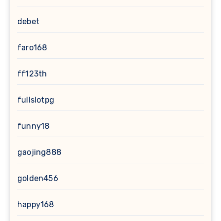
debet
faro168
ff123th
fullslotpg
funny18
gaojing888
golden456
happy168