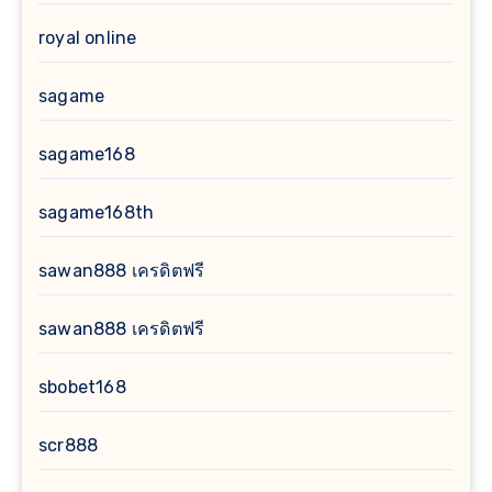
royal online
sagame
sagame168
sagame168th
sawan888 เครดิตฟรี
sawan888 เครดิตฟรี
sbobet168
scr888