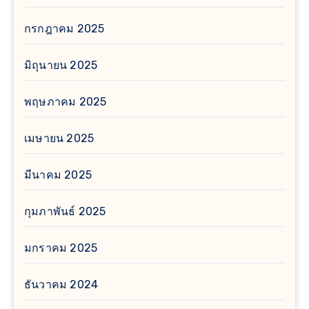
กรกฎาคม 2025
มิถุนายน 2025
พฤษภาคม 2025
เมษายน 2025
มีนาคม 2025
กุมภาพันธ์ 2025
มกราคม 2025
ธันวาคม 2024