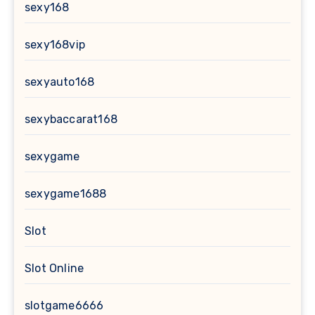
sexy168
sexy168vip
sexyauto168
sexybaccarat168
sexygame
sexygame1688
Slot
Slot Online
slotgame6666