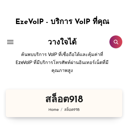
Skip
to
content
EzeVoIP - บริการ VoIP ที่คุณ
วางใจได้
ค้นพบบริการ VoIP ที่เชื่อถือได้และคุ้มค่าที่
EzeVoIP ที่มีบริการโทรศัพท์ผ่านอินเทอร์เน็ตที่มี
คุณภาพสูง
สล็อต918
Home
สล็อต918