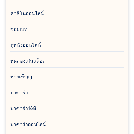
คาสิโนออนไลน์
ซอยเบท
ดูหนังออนไลน์
ทดลองเล่นสล็อต
ทางเข้าpg
บาคาร่า
บาคาร่า168
บาคาร่าออนไลน์