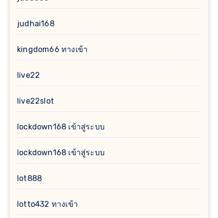
judhai168
kingdom66 ทางเข้า
live22
live22slot
lockdown168 เข้าสู่ระบบ
lockdown168 เข้าสู่ระบบ
lot888
lotto432 ทางเข้า