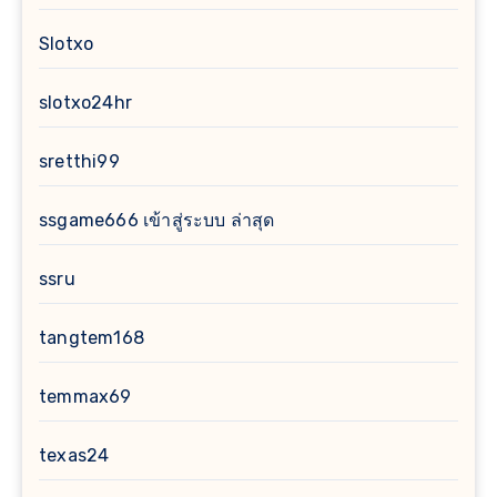
Slotxo
slotxo24hr
sretthi99
ssgame666 เข้าสู่ระบบ ล่าสุด
ssru
tangtem168
temmax69
texas24