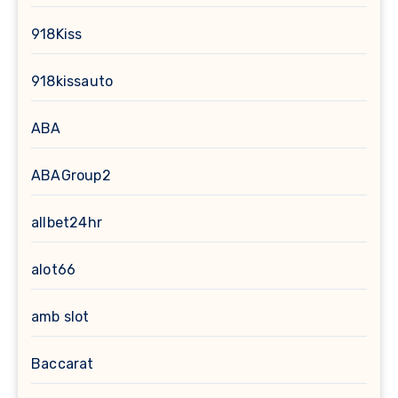
918Kiss
918kissauto
ABA
ABAGroup2
allbet24hr
alot66
amb slot
Baccarat