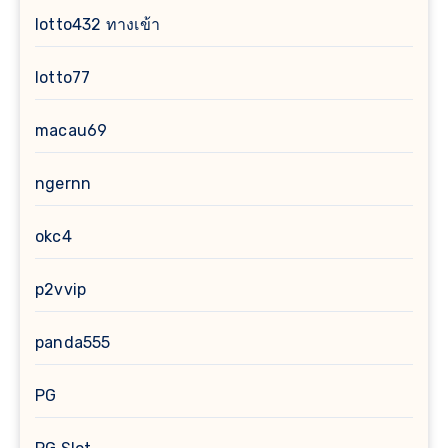
lotto432 ทางเข้า
lotto77
macau69
ngernn
okc4
p2vvip
panda555
PG