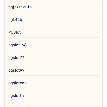
pgjoker auto
pgk44b
PGSlot
pgslot168
pgslot77
pgslot99
pgslotceo
pgslotth