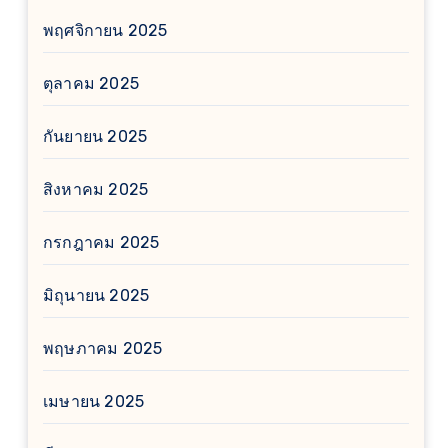
พฤศจิกายน 2025
ตุลาคม 2025
กันยายน 2025
สิงหาคม 2025
กรกฎาคม 2025
มิถุนายน 2025
พฤษภาคม 2025
เมษายน 2025