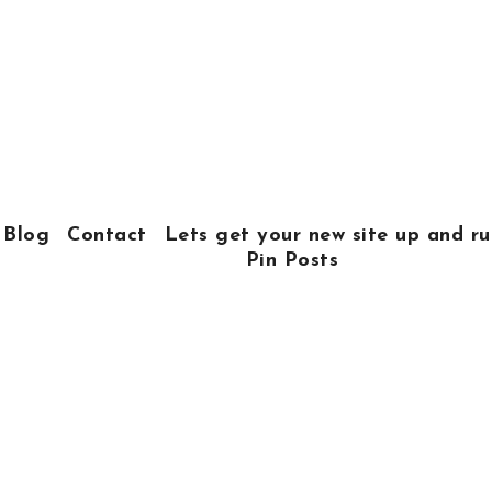
Blog
Contact
Lets get your new site up and ru
Pin Posts