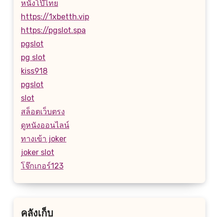
หนังโป๊ไทย
https://1xbetth.vip
https://pgslot.spa
pgslot
pg slot
kiss918
pgslot
slot
สล็อตเว็บตรง
ดูหนังออนไลน์
ทางเข้า joker
joker slot
โจ๊กเกอร์123
คลังเก็บ