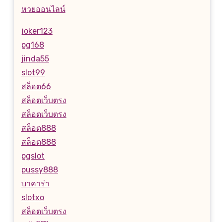
หวยออนไลน์
joker123
pg168
jinda55
slot99
สล็อต66
สล็อตเว็บตรง
สล็อตเว็บตรง
สล็อต888
สล็อต888
pgslot
pussy888
บาคาร่า
slotxo
สล็อตเว็บตรง