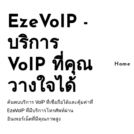
Skip
to
EzeVoIP -
content
บริการ
VoIP ที่คุณ
Home
วางใจได้
ค้นพบบริการ VoIP ที่เชื่อถือได้และคุ้มค่าที่
EzeVoIP ที่มีบริการโทรศัพท์ผ่าน
อินเทอร์เน็ตที่มีคุณภาพสูง