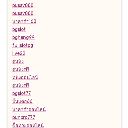
pussy888
pussy888
บาคาร่า168
pgslot
pgheng99
fullslotpg
live22
ดูหนัง
ดูหนังฟรี
หนังออนไลน์
ดูหนังฟรี
pgslot77
ปั่นแตก66
บาคาร่าออนไลน์
punpro777
ซื้อหวยออนไลน์