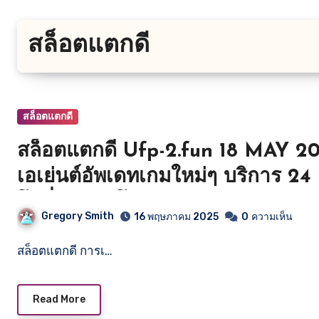
สล็อตแตกดี
สล็อตแตกดี
สล็อตแตกดี Ufp-2.fun 18 MAY 202
เอเย่นต์อัพเดทเกมใหม่ๆ บริการ 24 ช
โมชั่นปังทุกโปร Top 81 by Cleta
Gregory Smith
16 พฤษภาคม 2025
0
ความเห็น
สล็อตแตกดี การเ…
Read More