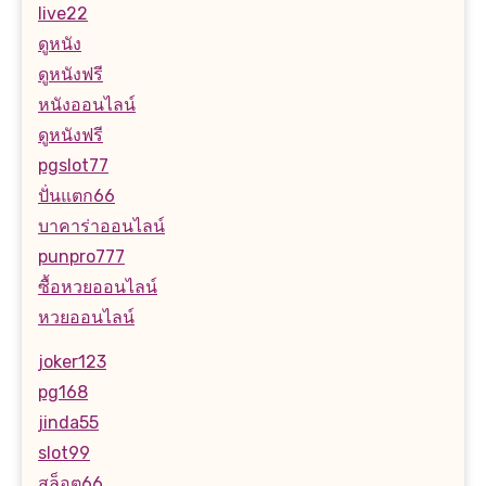
live22
ดูหนัง
ดูหนังฟรี
หนังออนไลน์
ดูหนังฟรี
pgslot77
ปั่นแตก66
บาคาร่าออนไลน์
punpro777
ซื้อหวยออนไลน์
หวยออนไลน์
joker123
pg168
jinda55
slot99
สล็อต66