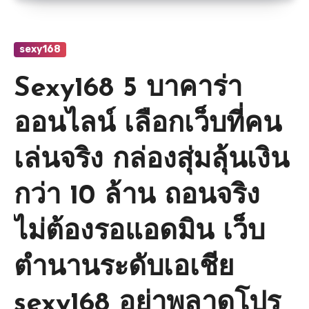
sexy168
Sexy168 5 บาคาร่า
ออนไลน์ เลือกเว็บที่คน
เล่นจริง กล่องสุ่มลุ้นเงิน
กว่า 10 ล้าน ถอนจริง
ไม่ต้องรอแอดมิน เว็บ
ตำนานระดับเอเชีย
sexy168 อย่าพลาดโปร