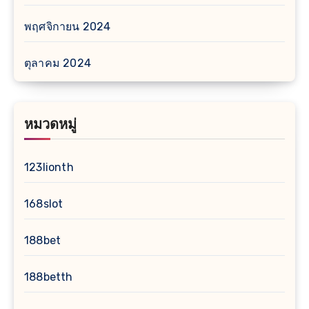
พฤศจิกายน 2024
ตุลาคม 2024
หมวดหมู่
123lionth
168slot
188bet
188betth