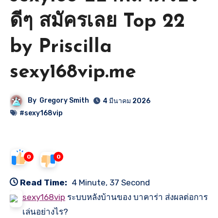
ดีๆ สมัครเลย Top 22
by Priscilla
sexy168vip.me
By
Gregory Smith
4 มีนาคม 2026
#sexy168vip
0
0
Read Time:
4 Minute, 37 Second
sexy168vip
ระบบหลังบ้านของ บาคาร่า ส่งผลต่อการ
เล่นอย่างไร?