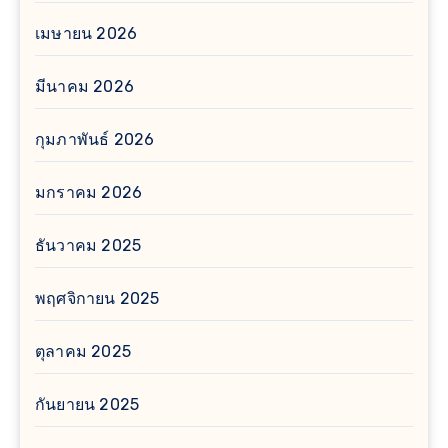
เมษายน 2026
มีนาคม 2026
กุมภาพันธ์ 2026
มกราคม 2026
ธันวาคม 2025
พฤศจิกายน 2025
ตุลาคม 2025
กันยายน 2025