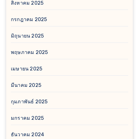
สิงหาคม 2025
กรกฎาคม 2025
มิถุนายน 2025
พฤษภาคม 2025
เมษายน 2025
มีนาคม 2025
กุมภาพันธ์ 2025
มกราคม 2025
ธันวาคม 2024