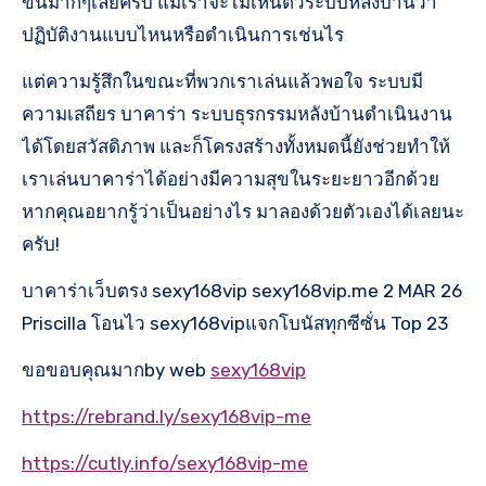
ขึ้นมากๆเลยครับ แม้เราจะไม่เห็นตัวระบบหลังบ้านว่า
ปฏิบัติงานแบบไหนหรือดำเนินการเช่นไร
แต่ความรู้สึกในขณะที่พวกเราเล่นแล้วพอใจ ระบบมี
ความเสถียร บาคาร่า ระบบธุรกรรมหลังบ้านดำเนินงาน
ได้โดยสวัสดิภาพ และก็โครงสร้างทั้งหมดนี้ยังช่วยทำให้
เราเล่นบาคาร่าได้อย่างมีความสุขในระยะยาวอีกด้วย
หากคุณอยากรู้ว่าเป็นอย่างไร มาลองด้วยตัวเองได้เลยนะ
ครับ!
บาคาร่าเว็บตรง sexy168vip sexy168vip.me 2 MAR 26
Priscilla โอนไว sexy168vipแจกโบนัสทุกซีซั่น Top 23
ขอขอบคุณมากby web
sexy168vip
https://rebrand.ly/sexy168vip-me
https://cutly.info/sexy168vip-me