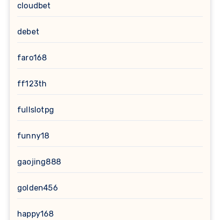
cloudbet
debet
faro168
ff123th
fullslotpg
funny18
gaojing888
golden456
happy168