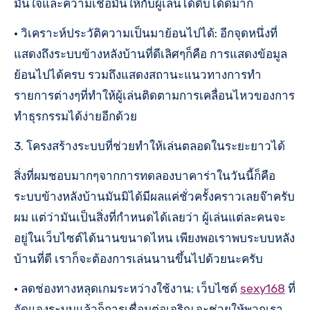
มั่นใจและความเชื่อมั่นให้กับผู้เล่นได้ดิบได้ดีมาก
• วิเคราะห์ประวัติความเป็นมาย้อนไปได้: อีกจุดหนึ่งที่
แสดงถึงระบบข้างหลังบ้านที่ดีเลิศๆก็คือ การแสดงข้อมูล
ย้อนไปได้ครบ รวมถึงแสดงสถานะแนวทางการทำ
รายการต่างๆที่ทำให้ผู้เล่นติดตามการเคลื่อนไหวของการ
ทำธุรกรรมได้ง่ายอีกด้วย
3. โครงสร้างระบบที่ช่วยทำให้เล่นตลอดในระยะยาวได้
สิ่งที่ผมชอบมากๆจากการทดลองบาคาร่าในวันนี้ก็คือ
ระบบข้างหลังบ้านมันมิได้มีผลแค่ชั่วครั้งคราวเลยจ๊าครับ
ผม แต่ว่ามันเป็นสิ่งที่กำหนดได้เลยว่า ผู้เล่นแต่ละคนจะ
อยู่ในเว็บไซต์ได้นานขนาดไหน เพียงพอเราพบระบบหลัง
บ้านที่ดี เราก็จะต้องการเล่นนานขึ้นไปด้วยนะครับ
• ลดช่องทางหลุดเกมระหว่างใช้งาน: เว็บไซต์
sexy168
ที่
จัดแจงระบบแล้วก็การเชื่อมต่อเจริญ จะช่วยให้พวกเรา