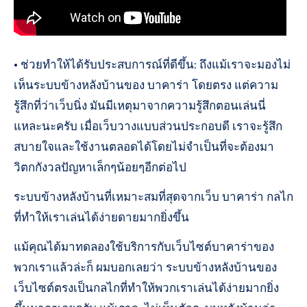
• ช่วยทำให้ได้รับประสบการณ์ที่ดีขึ้น: ถึงแม้เราจะมองไม่
เห็นระบบข้างหลังบ้านของ บาคาร่า โดยตรง แต่ความ
รู้สึกที่ว่าเว็บนิ่ง มันมีเหตุมาจากความรู้สึกตอนเล่นนี่
แหละนะครับ เมื่อเว็บวางแบบส่วนประกอบดี เราจะรู้สึก
สบายใจและใช้งานตลอดได้โดยไม่จำเป็นที่จะต้องมา
วิตกกังวลปัญหาเล็กๆน้อยๆอีกต่อไป
ระบบข้างหลังบ้านที่เหมาะสมที่สุดจากเว็บ บาคาร่า กลไก
ที่ทำให้เราเล่นได้ง่ายดายมากยิ่งขึ้น
แม้คุณได้มาทดลองใช้บริการกับเว็บไซต์บาคาร่าของ
พวกเราแล้วล่ะก็ ผมบอกเลยว่า ระบบข้างหลังบ้านของ
เว็บไซต์ตรงเป็นกลไกที่ทำให้พวกเราเล่นได้ง่ายมากยิ่ง