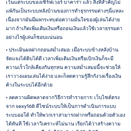
เว้นแต่ระบบของเซิร์ฟเวอร์ บาคาร่า แล้ว สิ่งที่สำคัญไม่
แพ้กันเป็นระบบหลังบ้านของการทำธุรกรรมต่างๆนี่แหละ
เนื่องจากมันมีผลกระทบต่อความมั่นใจของผู้เล่นได้ง่าย
มาก ถ้าเกิดเพิ่มเติมเงินหรือถอนเงินแล้วใช้เวลาธรรมดา
อย่างไรผู้เล่นก็ชอบแน่นอน
• ประเมินผลฝากถอนสม่ำเสมอ: เมื่อระบบข้างหลังบ้าน
จัดแจงได้ดิบได้ดี เวลาเพิ่มเติมเงินหรือเบิกเงินก็จะมี
ความเร็วใกล้เคียงกันทุกหน ความสม่ำเสมอนี้จะช่วยให้
เราวางแผนเล่นได้ง่าย และก็ลดความรู้สึกกังวลเรื่องเงิน
ค้างในระบบได้อีกด้วย
• ลดความผิดพลาดจากวิธีการทำรายการ: เว็บไซต์ตรง
จาก sexy168 ดีไซน์ระบบให้เป็นการดำเนินการแบบ
ระบบออโต้ ทำให้พวกเราสามารถฝากหรือถอนด้วยตัวเอง
ได้ทันที ใช้เวลาวิเคราะห์ไม่นาน เรียกได้ว่าสร้างความ