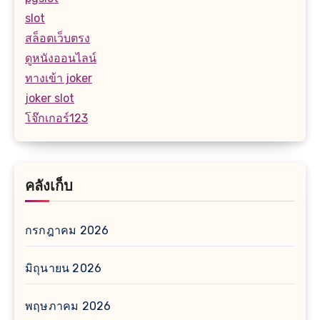
slot
สล็อตเว็บตรง
ดูหนังออนไลน์
ทางเข้า joker
joker slot
โจ๊กเกอร์123
คลังเก็บ
กรกฎาคม 2026
มิถุนายน 2026
พฤษภาคม 2026