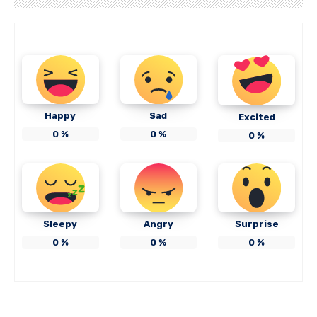
Happy
Sad
Excited
0
%
0
%
0
%
Sleepy
Angry
Surprise
0
%
0
%
0
%