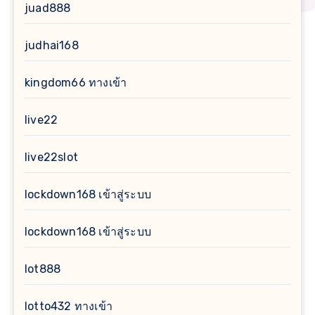
juad888
judhai168
kingdom66 ทางเข้า
live22
live22slot
lockdown168 เข้าสู่ระบบ
lockdown168 เข้าสู่ระบบ
lot888
lotto432 ทางเข้า