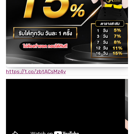
https://t.co/zbtACsMz4v