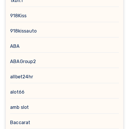
1xbit1
918Kiss
918kissauto
ABA
ABAGroup2
allbet24hr
alot66
amb slot
Baccarat