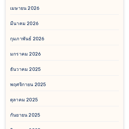
เมษายน 2026
มีนาคม 2026
กุมภาพันธ์ 2026
มกราคม 2026
ธันวาคม 2025
พฤศจิกายน 2025
ตุลาคม 2025
กันยายน 2025