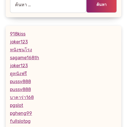
ค้นหา
สำหรับ:
918kiss
joker123
หนังชนโรง
sagame168th
joker123
ดูหนังฟรี
pussy888
pussy888
บาคาร่า168
pgslot
pgheng99
fullslotpg