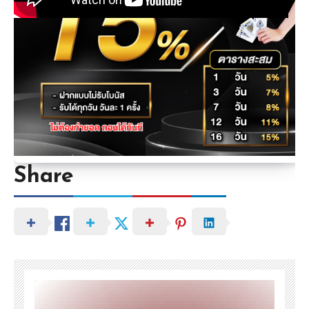
Share