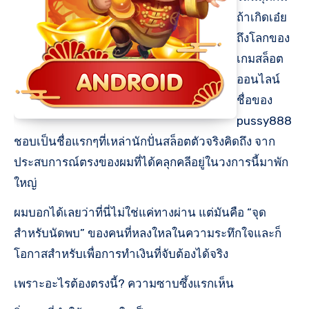
ถ้าเกิดเอ๋ย
ถึงโลกของ
เกมสล็อต
ออนไลน์
ชื่อของ
pussy888
ชอบเป็นชื่อแรกๆที่เหล่านักปั่นสล็อตตัวจริงคิดถึง จาก
ประสบการณ์ตรงของผมที่ได้คลุกคลีอยู่ในวงการนี้มาพัก
ใหญ่
ผมบอกได้เลยว่าที่นี่ไม่ใช่แค่ทางผ่าน แต่มันคือ “จุด
สำหรับนัดพบ” ของคนที่หลงใหลในความระทึกใจและก็
โอกาสสำหรับเพื่อการทำเงินที่จับต้องได้จริง
เพราะอะไรต้องตรงนี้? ความซาบซึ้งแรกเห็น