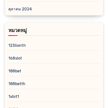
ตุลาคม 2024
หมวดหมู่
123lionth
168slot
188bet
188betth
1xbit1