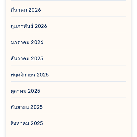
มีนาคม 2026
กุมภาพันธ์ 2026
มกราคม 2026
ธันวาคม 2025
พฤศจิกายน 2025
ตุลาคม 2025
กันยายน 2025
สิงหาคม 2025