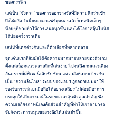
ของกราฟิก
แต่เป็น “จังหวะ” ของการออกรางวัลที่มีความคิดว่าเข้า
ถึงได้จริง วันนี้ผมจะมาแชร์มุมมองแล้วก็เทคนิคเล็กๆ
น้อยๆที่ช่วยทำให้การเล่นสนุกขึ้น และได้โอกาสลุ้นโบนัส
ได้บ่อยครั้งกว่าเดิม
เสน่ห์ที่แตกต่างกันและก็ตัวเลือกที่หลากหลาย
จุดเด่นแรกที่สัมผัสได้คือความมากมายหลายของตัวเกม
ตั้งแต่สล็อตแนวคลาสสิกที่เล่นง่าย ไปจนถึงเกมแนวเสี่ยง
อันตรายที่มีฟีเจอร์สลับซับซ้อน แต่ว่าสิ่งที่แบบเดียวกัน
เป็น “ความลื่นไหล” ระบบของแอปฯ ถูกออกแบบมาให้
รองรับการเล่นบนมือถือได้อย่างเสถียร ไม่ค่อยมีอาการ
กระตุกให้เสียอารมณ์ในระยะเวลาลุ้นตัวคูณสำคัญ ซึ่ง
ความเสถียรภาพนี่เองคือส่วนสำคัญที่ทำให้เราสามารถ
จับจังหวะการหมุนของวงล้อได้แม่นยำขึ้น