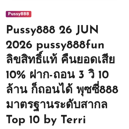
Pussy888
Pussy888 26 JUN
2026 pussy888fun
ลิขสิทธิ์แท้ คืนยอดเสีย
10% ฝาก-ถอน 3 วิ 10
ล้าน ก็ถอนได้ พุซซี่888
มาตรฐานระดับสากล
Top 10 by Terri