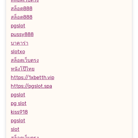
สล็อต888
สล็อต888
pgslot
pussy888
บาคาร่า
slotxo
สล็อตเว็บตรง
หนังโป๊ไทย
https://1xbetth.vip
https://pgslot.spa
pgslot
pg slot
kiss918
pgslot
slot
สล็อตเว็บตรง