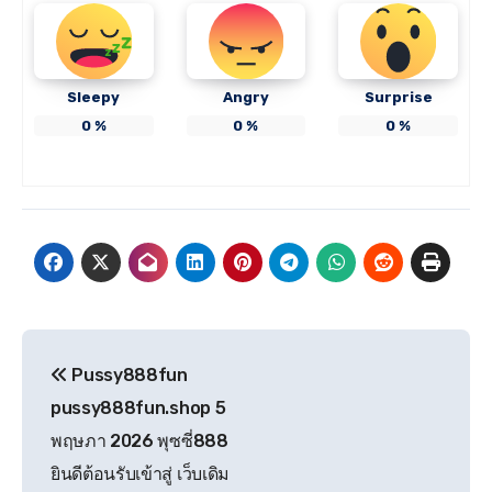
Sleepy
Angry
Surprise
0
%
0
%
0
%
แนะแนว
Pussy888fun
เรื่อง
pussy888fun.shop 5
พฤษภา 2026 พุซซี่888
ยินดีต้อนรับเข้าสู่ เว็บเดิม