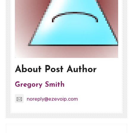
About Post Author
Gregory Smith
noreply@ezevoip.com