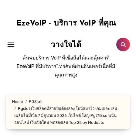
Skip
to
content
EzeVoIP - บริการ VoIP ที่คุณ
วางใจได้
ค้นพบบริการ VoIP ที่เชื่อถือได้และคุ้มค่าที่
EzeVoIP ที่มีบริการโทรศัพท์ผ่านอินเทอร์เน็ตที่มี
คุณภาพสูง
Home
PGSlot
Pgslot เว็บสล็อตที่สายปั่นต้องลอง โบนัสมาไว เกมเยอะ เล่น
เพลินไม่มีเบื่อ 7 มิถุนายน 2026 เว็บไซต์ ใหญ่ Pg718.co พนัน
ออนไลน์ เว็บเปิดใหม่ ทดลองเล่น Top 22 by Modesto