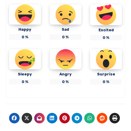
Happy
Sad
Excited
0
%
0
%
0
%
Sleepy
Angry
Surprise
0
%
0
%
0
%