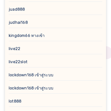
juad888
judhai168
kingdom66 ทางเข้า
live22
live22slot
lockdown168 เข้าสู่ระบบ
lockdown168 เข้าสู่ระบบ
lot888