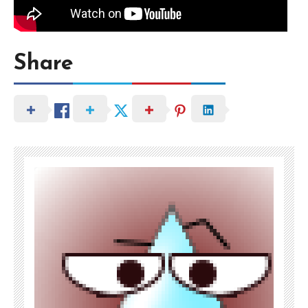
Share