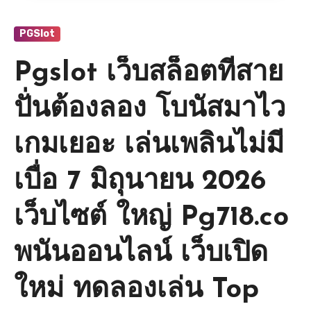
PGSlot
Pgslot เว็บสล็อตที่สาย
ปั่นต้องลอง โบนัสมาไว
เกมเยอะ เล่นเพลินไม่มี
เบื่อ 7 มิถุนายน 2026
เว็บไซต์ ใหญ่ Pg718.co
พนันออนไลน์ เว็บเปิด
ใหม่ ทดลองเล่น Top