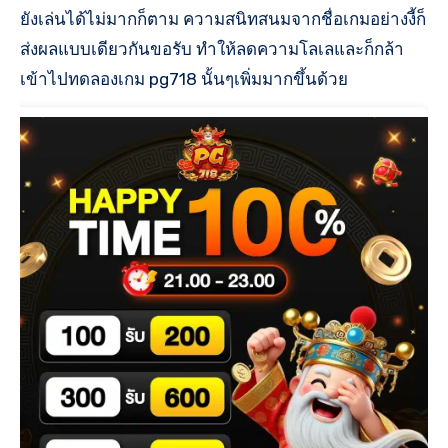
ยังเล่นได้ไม่มากก็ตาม ความสนิทสนมจากชื่อเกมอย่างงี้ก็
ส่งผลแบบเดียวกันขอรับ ทำให้ลดความโลเลและก็กล้า
เข้าไปทดลองเกม pg718 นั้นๆเพิ่มมากขึ้นด้วย