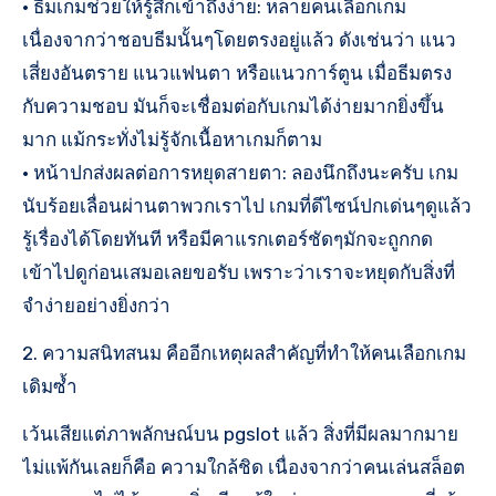
• ธีมเกมช่วยให้รู้สึกเข้าถึงง่าย: หลายคนเลือกเกม
เนื่องจากว่าชอบธีมนั้นๆโดยตรงอยู่แล้ว ดังเช่นว่า แนว
เสี่ยงอันตราย แนวแฟนตา หรือแนวการ์ตูน เมื่อธีมตรง
กับความชอบ มันก็จะเชื่อมต่อกับเกมได้ง่ายมากยิ่งขึ้น
มาก แม้กระทั่งไม่รู้จักเนื้อหาเกมก็ตาม
• หน้าปกส่งผลต่อการหยุดสายตา: ลองนึกถึงนะครับ เกม
นับร้อยเลื่อนผ่านตาพวกเราไป เกมที่ดีไซน์ปกเด่นๆดูแล้ว
รู้เรื่องได้โดยทันที หรือมีคาแรกเตอร์ชัดๆมักจะถูกกด
เข้าไปดูก่อนเสมอเลยขอรับ เพราะว่าเราจะหยุดกับสิ่งที่
จำง่ายอย่างยิ่งกว่า
2. ความสนิทสนม คืออีกเหตุผลสำคัญที่ทำให้คนเลือกเกม
เดิมซ้ำ
เว้นเสียแต่ภาพลักษณ์บน pgslot แล้ว สิ่งที่มีผลมากมาย
ไม่แพ้กันเลยก็คือ ความใกล้ชิด เนื่องจากว่าคนเล่นสล็อต