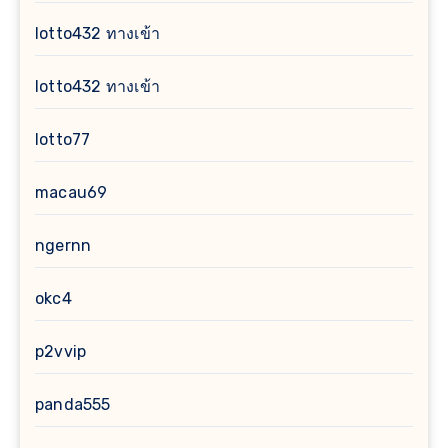
lotto432 ทางเข้า
lotto432 ทางเข้า
lotto77
macau69
ngernn
okc4
p2vvip
panda555