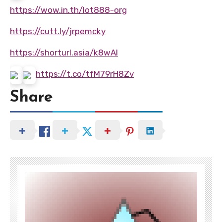
https://wow.in.th/lot888-org
https://cutt.ly/jrpemcky
https://shorturl.asia/k8wAI
https://t.co/tfM79rH8Zv
Share