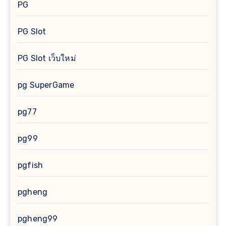
PG
PG Slot
PG Slot เว็บใหม่
pg SuperGame
pg77
pg99
pgfish
pgheng
pgheng99