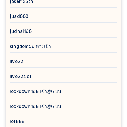
joker123th
juad888
judhai168
kingdom66 ทางเข้า
live22
live22slot
lockdown168 เข้าสู่ระบบ
lockdown168 เข้าสู่ระบบ
lot888