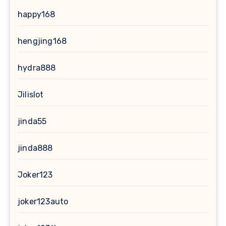
happy168
hengjing168
hydra888
Jilislot
jinda55
jinda888
Joker123
joker123auto