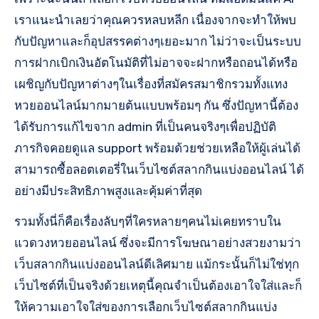
เราแนะนำเลยว่าคุณควรหลบหลีก เนื่องจากจะทำให้พบ
กับปัญหาและก็อุปสรรคต่างๆเยอะมาก ไม่ว่าจะเป็นระบบ
การฝากเบิกเงินอัตโนมัติที่ไม่อาจจะฝากหรือถอนได้หรือ
เผชิญกับปัญหาต่างๆในเรื่องที่สมัครสมาชิกรวมทั้งแทง
หวยออนไลน์มากมายต้นแบบพร้อมๆ กัน ซึ่งปัญหานี้ต้อง
ได้รับการแก้ไขจาก admin ที่เป็นคนจริงๆเพื่อปฏิบัติ
ภารกิจคอยดูแล support พร้อมด้วยช่วยเหลือให้ผู้เล่นได้
สามารถซื้อลอตเตอรี่ในเว็บไซต์สลากกินแบ่งออนไลน์ ได้
อย่างมีประสิทธิภาพสูงและคุ้มค่าที่สุด
รวมทั้งนี่ก็คือเรื่องลับๆที่ใครหลายๆคนไม่เคยทราบใน
แวดวงหวยออนไลน์ ซึ่งจะมีการโฆษณาอย่างสวยงามว่า
เว็บสลากกินแบ่งออนไลน์ดีเลิศมาย แม้กระนั้นก็ไม่ใช่ทุก
เว็บไซต์ที่เป็นจริงด้วยเหตุนี้คุณจำเป็นต้องเอาใจใส่และก็
ให้ความเอาใจใส่ของการเลือกเว็บไซต์สลากกินแบ่ง