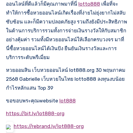
ออนไลน์ที่ดีแล้วก็มีคุณภาพมาที่นี่
lotto888
เพื่อที่จะ
ทำให้การซื้อหวยออนไลน์เกิดเรื่องที่ง่ายไม่ยุ่งยากไม่สลับ
ซับซ้อน และก็มีความปลอดภัยสูง รวมถึงยังมีประสิทธิภาพ
ในด้านการบริการรวมทั้งการจ่ายเงินรางวัลให้กับสมาชิก
อย่างคุ้มค่า รวมทั้งมีหวยออนไลน์ให้เลือกครบวงจร มาที่
นี่ซื้อหวยออนไลน์ได้เงินปัง ยืนยันเงินรางวัลและการ
บริการระดับพรีเมี่ยม
หวยออมสิน เว็บหวยออนไลน์ lot888.org 30 พฤษภาคม
2568 Gabrielle เว็บหวยในไทย lotto888 ลงทุนงบน้อย
กำไรหลักแสน Top 39
ขอขอบพระคุณwebsite
lot888
https://bit.ly/lot888-org
https://rebrand.ly/lot888-org