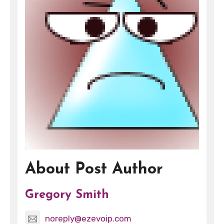
About Post Author
Gregory Smith
noreply@ezevoip.com