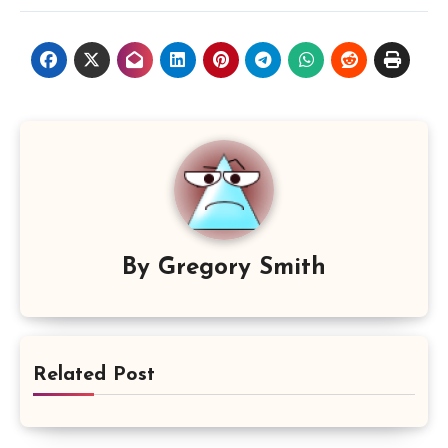
By
Gregory Smith
Related Post