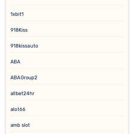
1xbit1
918Kiss
918kissauto
ABA
ABAGroup2
allbet24hr
alot66
amb slot