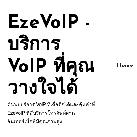
Skip
to
EzeVoIP -
content
บริการ
VoIP ที่คุณ
Home
วางใจได้
ค้นพบบริการ VoIP ที่เชื่อถือได้และคุ้มค่าที่
EzeVoIP ที่มีบริการโทรศัพท์ผ่าน
อินเทอร์เน็ตที่มีคุณภาพสูง