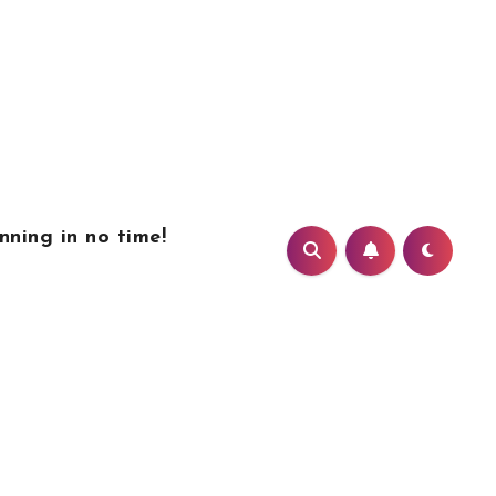
nning in no time!