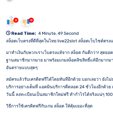
0
0
Read Time:
4 Minute, 49 Second
สล็อตเว็บตรงที่ดีที่สุดในไทย live22slot สล็อตเว็บไซต์ต
มาทำเงินกับพวกเราเว็บตรงแท้จาก สล็อต กันดีกว่า! สุดยอดเว
ฐานสมาชิกมากมาย มาพร้อมเกมสล็อตลิขสิทธิ์แท้อีกมากมายท
อันตรายแบบสุดๆ
สมัครแล้วรับเครดิตฟรีได้โดยทันทีอีกด้วย บอกเลยว่า ยังไ
บริการอย่างเต็มที่ แอดมินบริการดีตลอด 24 ชั่วโมงอีกด้วย
วันนี้ ลงทะเบียนเป็นสมาชิกใหม่ฟรี ทำกำไรได้จริงแน่ๆ 10
วิธีการใช้เครดิตฟรีกับเกม สล็อต ให้คุ้มเยอะที่สุด