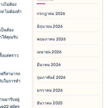
่างไม่ต้อง
าท ไม่ต้องทำ
กรกฎาคม 2026
มิถุนายน 2026
เป็นต้อง
ำให้คุณรับ
พฤษภาคม 2026
เมษายน 2026
ั้งแต่คราว
มีนาคม 2026
ิตฟรีสามารถ
กุมภาพันธ์ 2026
หรับในการทำ
มกราคม 2026
านมารับอยู่
ธันวาคม 2025
ive22 สมัคร