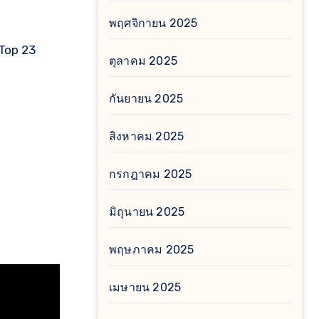
พฤศจิกายน 2025
 Top 23
ตุลาคม 2025
กันยายน 2025
สิงหาคม 2025
กรกฎาคม 2025
มิถุนายน 2025
พฤษภาคม 2025
เมษายน 2025