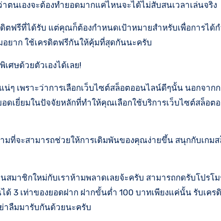
าบว่าตนเองจะต้องทำยอดมากแค่ไหนจะได้ไม่สับสนเวลาเล่นจริง
ดิตฟรีที่ได้รับ แต่คุณก็ต้องกำหนดเป้าหมายสำหรับเพื่อการได้
อยาก ใช้เครดิตฟรีกันให้คุ้มที่สุดกันนะครับ
พิเศษด้วยตัวเองได้เลย!
่สุดแน่ๆ เพราะว่าการเลือกเว็บไซต์สล็อตออนไลน์ดีๆนั้น นอกจาก
ดเยี่ยมในปัจจัยหลักที่ทำให้คุณเลือกใช้บริการเว็บไซต์สล็อต
ลามที่จะสามารถช่วยให้การเดิมพันของคุณง่ายขึ้น สนุกกับเกมส
นเป็นสมาชิกใหม่กับเราห้ามพลาดเลยจ้ะครับ สามารถกดรับโปรโม
ด้ 3 เท่าของยอดฝาก ฝากขั้นต่ำ 100 บาทเพียงแค่นั้น รับเครดิต
่าลืมมารับกันด้วยนะครับ