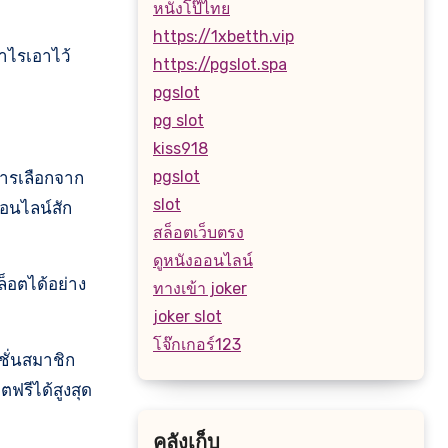
หนังโป๊ไทย
https://1xbetth.vip
กำไรเอาไว้
https://pgslot.spa
pgslot
pg slot
kiss918
pgslot
การเลือกจาก
slot
ออนไลน์สัก
สล็อตเว็บตรง
ดูหนังออนไลน์
ล็อตได้อย่าง
ทางเข้า joker
joker slot
โจ๊กเกอร์123
ชั่นสมาชิก
ฟรีได้สูงสุด
คลังเก็บ