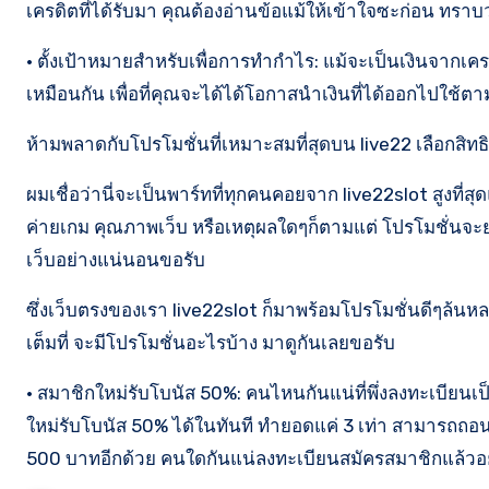
เครดิตที่ได้รับมา คุณต้องอ่านข้อแม้ให้เข้าใจซะก่อน ทร
• ตั้งเป้าหมายสำหรับเพื่อการทำกำไร: แม้จะเป็นเงินจากเคร
เหมือนกัน เพื่อที่คุณจะได้ได้โอกาสนำเงินที่ได้ออกไปใช้ตาม
ห้ามพลาดกับโปรโมชั่นที่เหมาะสมที่สุดบน live22 เลือกสิทธิ
ผมเชื่อว่านี่จะเป็นพาร์ทที่ทุกคนคอยจาก live22slot สูงที
ค่ายเกม คุณภาพเว็บ หรือเหตุผลใดๆก็ตามแต่ โปรโมชั่นจะยอ
เว็บอย่างแน่นอนขอรับ
ซึ่งเว็บตรงของเรา live22slot ก็มาพร้อมโปรโมชั่นดีๆล้นห
เต็มที่ จะมีโปรโมชั่นอะไรบ้าง มาดูกันเลยขอรับ
• สมาชิกใหม่รับโบนัส 50%: คนไหนกันแน่ที่พึ่งลงทะเบีย
ใหม่รับโบนัส 50% ได้ในทันที ทำยอดแค่ 3 เท่า สามารถถอนไ
500 บาทอีกด้วย คนใดกันแน่ลงทะเบียนสมัครสมาชิกแล้วอย