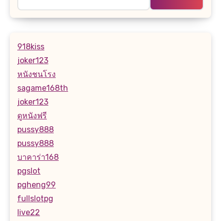
สำหรับ:
918kiss
joker123
หนังชนโรง
sagame168th
joker123
ดูหนังฟรี
pussy888
pussy888
บาคาร่า168
pgslot
pgheng99
fullslotpg
live22