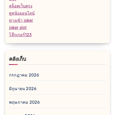
สล็อตเว็บตรง
ดูหนังออนไลน์
ทางเข้า joker
joker slot
โจ๊กเกอร์123
คลังเก็บ
กรกฎาคม 2026
มิถุนายน 2026
พฤษภาคม 2026