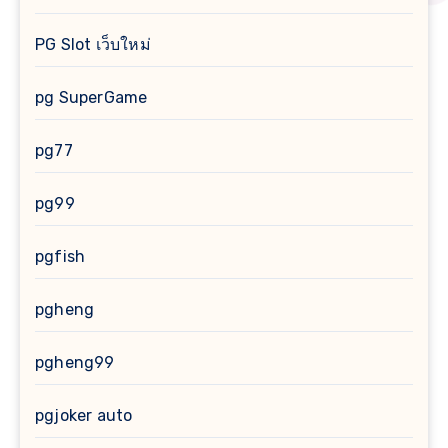
PG Slot เว็บใหม่
pg SuperGame
pg77
pg99
pgfish
pgheng
pgheng99
pgjoker auto