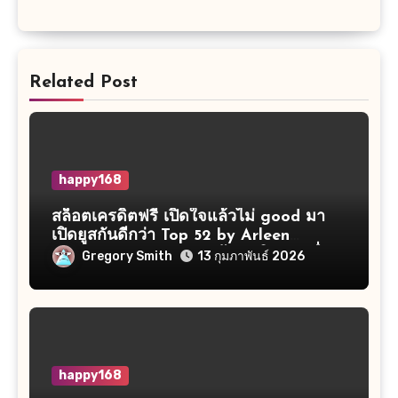
Related Post
happy168
สล็อตเครดิตฟรี เปิดใจแล้วไม่ good มา
เปิดยูสกันดีกว่า Top 52 by Arleen
happy168.casa หมุนกงล้อรับเงินสด เชื่อ
Gregory Smith
13 กุมภาพันธ์ 2026
ถือได้มีใบการันตี เล่นเสีย จ่ายคืน
สล็อต168 สมัครลุ้นรับล้าน 24 ก.พ. 2569
happy168