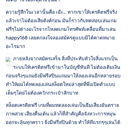
ความรู้สึกในเวลานั้นคือ เอ๊ะ… หากเขาให้เครดิตฟรีจริง
แล้วเราไม่ต้องเสียตังค์ก่อน มันก็ราวกับทดสอบเล่นเกม
ฟรีๆไม่ต่างอะไรจากโหลดเกมโทรศัพท์เคลื่อนที่มาเล่น
happy168 เลยตกลงใจลองสมัครดูแบบมิได้คาดหมาย
อะไรมาก
ภายหลังจากสมัครเสร็จ สิ่งที่ประทับหัวใจสิ่งแรกเป็น
ระบบให้เครดิตฟรีเข้ามาในบัญชีทันที ไม่ต้องเติมเงิน
ก่อนจริงๆแถมยังมีฟรีสปินแถมมาให้ลองเล่นอีกหลายรอบ
ทำให้ผมได้ทดลองเล่นสล็อตใหม่ล่าสุดที่พึ่งเปิดตัวแบบ
เต็มๆโดยไม่ต้องควักกระเป๋าสักบาท
สล็อตเครดิตฟรี เกมที่ผมทดลองเล่นเป็นธีมเสี่ยงอันตราย
ภาพสวย เสียงตื่นเต้น แล้วก็ที่สำคัญคือจังหวะการหมุน
ออกจะลุ้นทุกคราว ยิ่งมีฟรีสปินด้วย ทำให้ทีแรกๆๆเล่นได้