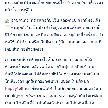
แรงแต่ติดเทิร์นจนเกือบจะถอนมิได้ สุดท้ายเสียอีกทั้งเวลา
แล้วก็ความรู้สึก
จวบจนกระทั่งมาเจอกับ เว็บ สล็อต168 จากที่มองเห็น
คนพูดถึงกันเป็นประจำในฝูงคนเล่นสล็อต ตอนแรกก็
มิได้คาดหวังมาก แค่มีความคิดว่าลองดูสักหนึ่งครั้ง แต่ว่า
พอใช้ได้ใช้งานจริงกลับมีความรู้สึกว่าแตกต่างจากเว็บที่
เคยเล่นมาอย่างชัดเจน
อย่างแรกที่ประทับดวงใจเป็น ระบบฝาก–ถอนออโต้
ทำงานเร็วมาก สมัครเสร็จ ฝากเงินปุ๊บ เครดิตเข้าเกม
ทันที ไม่ต้องคอย ไม่ต้องส่งสลิป ไม่ต้องแชทหาแอดไม่น
ให้เสียเวลา ทุกสิ่งทุกอย่างเป็นระบบอัตโนมัติหมด
Happy168
พอเพียงเล่นได้กำไรแล้วทดลองกดถอน เงินก็
เข้าบัญชีภายในช่วงเวลาไม่นาน ความรู้สึกมันไม่เหมือน
กับเว็บไซต์อื่นที่จำเป็นต้องนั่งลุ้นว่าจะได้ถอนเมื่อใด