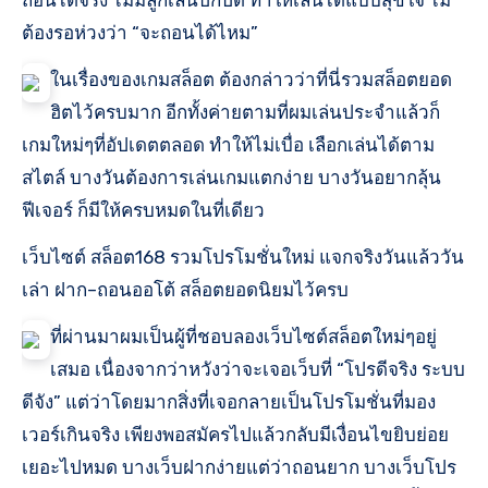
ถอนได้จริง ไม่มีลูกเล่นปกปิด ทำให้เล่นได้แบบสุขใจ ไม่
ต้องรอห่วงว่า “จะถอนได้ไหม”
ในเรื่องของเกมสล็อต ต้องกล่าวว่าที่นี่รวมสล็อตยอด
ฮิตไว้ครบมาก อีกทั้งค่ายตามที่ผมเล่นประจำแล้วก็
เกมใหม่ๆที่อัปเดตตลอด ทำให้ไม่เบื่อ เลือกเล่นได้ตาม
สไตล์ บางวันต้องการเล่นเกมแตกง่าย บางวันอยากลุ้น
ฟีเจอร์ ก็มีให้ครบหมดในที่เดียว
เว็บไซต์ สล็อต168 รวมโปรโมชั่นใหม่ แจกจริงวันแล้ววัน
เล่า ฝาก–ถอนออโต้ สล็อตยอดนิยมไว้ครบ
ที่ผ่านมาผมเป็นผู้ที่ชอบลองเว็บไซต์สล็อตใหม่ๆอยู่
เสมอ เนื่องจากว่าหวังว่าจะเจอเว็บที่ “โปรดีจริง ระบบ
ดีจัง” แต่ว่าโดยมากสิ่งที่เจอกลายเป็นโปรโมชั่นที่มอง
เวอร์เกินจริง เพียงพอสมัครไปแล้วกลับมีเงื่อนไขยิบย่อย
เยอะไปหมด บางเว็บฝากง่ายแต่ว่าถอนยาก บางเว็บโปร