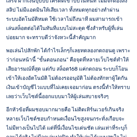
เสร็จ ฝากเงินปุบปับ เครดิตเข้าปั๊บในทันที ไม่มีจะต้องส่ง
สลิป ไม่มีแอดมินให้เสียเวลา ทั้งหมดทุกอย่างทำผ่าน
ระบบอัตโนมัติหมด ใช้เวลาไม่ถึงนาที ผมสามารถเข้า
เล่นสล็อตต่อได้ในทันทีแบบไม่สะดุด ซึ่งสำหรับผู้ที่เล่น
บ่อยมาก จะทราบดีว่าจังหวะนี้สำคัญมาก
พอเล่นไปสักพัก ได้กำไรเล็กๆก็เลยทดลองกดถอนดู เพราะ
ว่าก่อนหน้านี้ “ขั้นตอนถอน” คือจุดที่หลายเว็บไซต์ทำให้
เสียอารมณ์ที่สุด แต่กับ สล็อต168 แค่กดถอน ระบบก็โอน
เข้าให้เองอัตโนมัติ ไม่ต้องรออนุมัติ ไม่ต้องทักหาผู้ใดกัน
เงินเข้าบัญชีไวแบบที่ไม่เคยเจอมาก่อน ตรงนี้ทำให้ทราบ
เลยว่าเว็บไซต์นี้ออกแบบมาให้ผู้เล่นสบายจริงๆ
อีกหัวข้อที่ผมชอบมากมายคือ ไม่ติดเทิร์นเวอร์เกินจริง
หลายเว็บไซต์ชอบกำหนดเงื่อนไขสูงจนกระทั่งเกือบจะ
ไม่มีทางเป็นไปได้ แต่ที่นี่เงื่อนไขเด่นชัด เล่นเท่าที่ระบุก็