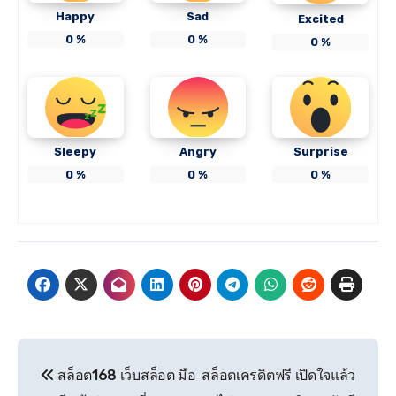
Happy
Sad
Excited
0
%
0
%
0
%
Sleepy
Angry
Surprise
0
%
0
%
0
%
แนะแนว
สล็อต168 เว็บสล็อต มือ
สล็อตเครดิตฟรี เปิดใจแล้ว
เรื่อง