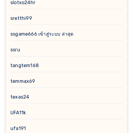
slotxo24hr
sretthi99
ssgame666 เข้าสู่ระบบ ล่าสุด
ssru
tangtem168
temmax69
texas24
UFA11k
ufa191