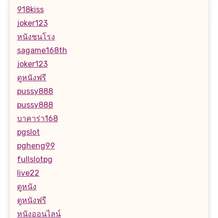
918kiss
joker123
หนังชนโรง
sagame168th
joker123
ดูหนังฟรี
pussy888
pussy888
บาคาร่า168
pgslot
pgheng99
fullslotpg
live22
ดูหนัง
ดูหนังฟรี
หนังออนไลน์