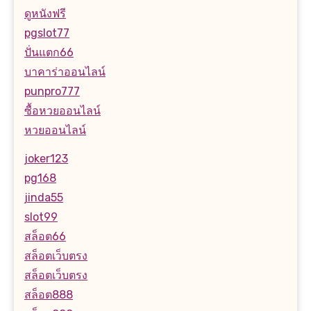
ดูหนังฟรี
pgslot77
ปั่นแตก66
บาคาร่าออนไลน์
punpro777
ซื้อหวยออนไลน์
หวยออนไลน์
joker123
pg168
jinda55
slot99
สล็อต66
สล็อตเว็บตรง
สล็อตเว็บตรง
สล็อต888