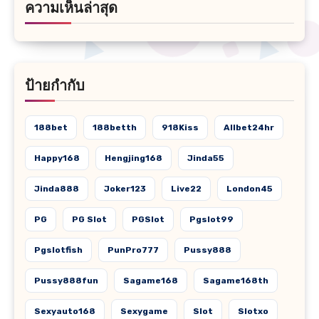
ความเห็นล่าสุด
ป้ายกำกับ
188bet
188betth
918Kiss
Allbet24hr
Happy168
Hengjing168
Jinda55
Jinda888
Joker123
Live22
London45
PG
PG Slot
PGSlot
Pgslot99
Pgslotfish
PunPro777
Pussy888
Pussy888fun
Sagame168
Sagame168th
Sexyauto168
Sexygame
Slot
Slotxo