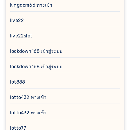
kingdom66 ทางเข้า
live22
live22slot
lockdown168 เข้าสู่ระบบ
lockdown168 เข้าสู่ระบบ
lot888
lotto432 ทางเข้า
lotto432 ทางเข้า
lotto77