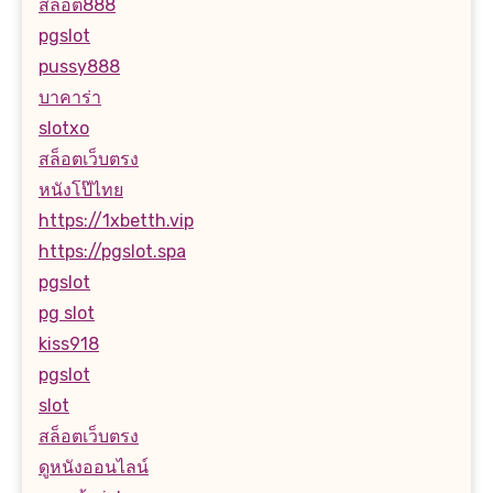
สล็อต888
pgslot
pussy888
บาคาร่า
slotxo
สล็อตเว็บตรง
หนังโป๊ไทย
https://1xbetth.vip
https://pgslot.spa
pgslot
pg slot
kiss918
pgslot
slot
สล็อตเว็บตรง
ดูหนังออนไลน์