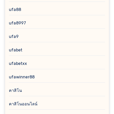
ufa88
ufa8997
ufa9
ufabet
ufabetxx
ufawinner88
คาสิโน
คาสิโนออนไลน์