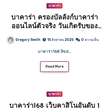
บาคาร่า
บาคาร่า ครองบัลลังก์บาคาร่า
ออนไลน์ตัวจริง วันเกิดรับของ
ขวัญ 300 ห้องเล่นเยอะ ไม่เด้ง
Gregory Smith
15 สิงหาคม 2025
0
ความเห็น
จ่ายจริงทุกตา sexyauto168
บาคาร่า168 ลิขส…
สมัครฟรี มีเครดิตให้ Top 15 by
Gabriele Sexyauto168.biz 1
Read More
ตุลาคม 68
บาคาร่า
บาคาร่า168 เว็บคาสิโนอันดับ 1