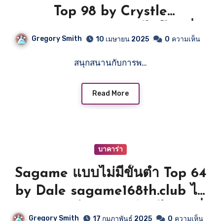
Top 98 by Crystle
Sexy168vip.fun แจกไอโฟนฉ่ำ
Gregory Smith
10 เมษายน 2025
0
ความเห็น
รวมเว็บบาคาร่าไว้มากที่สุดป็อก
สนุกสนานกับการพ…
เด้ง กีฬา ยิงปลา บาคาร่า168 รับ
ของขวัญวันเกิด 300 บาท 10 มิ.ย.
Read More
2025
บาคาร่า
Sagame แบบไม่มีขั้นต่ำ Top 64
by Dale sagame168th.club ไม่
ผ่านเอเย่นต์ ระบบเสถียร ไม่เด้งยิ่ง
Gregory Smith
17 กุมภาพันธ์ 2025
0
ความเห็น