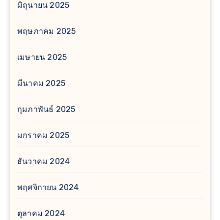
มิถุนายน 2025
พฤษภาคม 2025
เมษายน 2025
มีนาคม 2025
กุมภาพันธ์ 2025
มกราคม 2025
ธันวาคม 2024
พฤศจิกายน 2024
ตุลาคม 2024