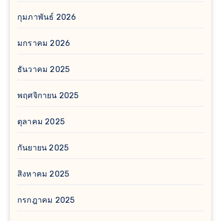
กุมภาพันธ์ 2026
มกราคม 2026
ธันวาคม 2025
พฤศจิกายน 2025
ตุลาคม 2025
กันยายน 2025
สิงหาคม 2025
กรกฎาคม 2025