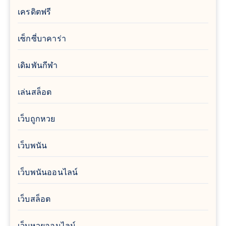
เครดิตฟรี
เซ็กซี่บาคาร่า
เดิมพันกีฬา
เล่นสล็อต
เว็บถูกหวย
เว็บพนัน
เว็บพนันออนไลน์
เว็บสล็อต
เว็บหวยออนไลน์