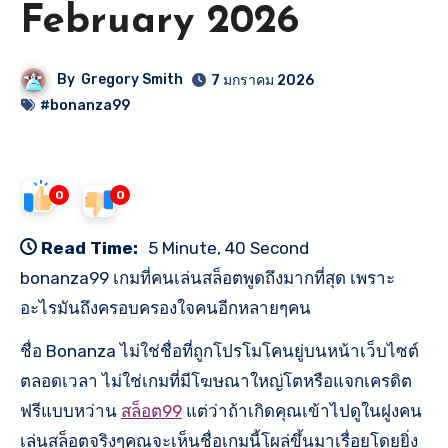
February 2026
By
Gregory Smith
7 มกราคม 2026
#bonanza99
0
0
Read Time:
5 Minute, 40 Second
bonanza99 เกมที่คนเล่นสล็อตพูดถึงมากที่สุด เพราะ
อะไรมันถึงครอบครองใจคนอีกหลายๆคน
ชื่อ Bonanza ไม่ใช่ชื่อที่ถูกโปรโมโคนยู่บนหน้าเว็บไซต์
ตลอดเวลา ไม่ใช่เกมที่มีโฆษณาใหญ่โตหรือแจกเครดิต
ฟรีแบบหว่าน
สล็อต99
แต่ว่าถ้าเกิดคุณเข้าไปดูในฝูงคน
เล่นสล็อตจริงๆคุณจะเห็นชื่อเกมนี้โผล่ขึ้นมาเรื่อยโดยยิ่ง