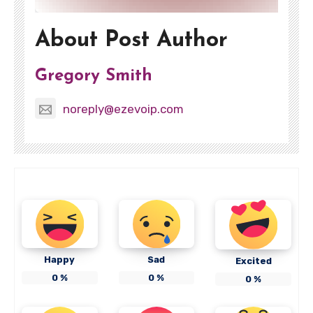
About Post Author
Gregory Smith
noreply@ezevoip.com
Happy
Sad
Excited
0
%
0
%
0
%