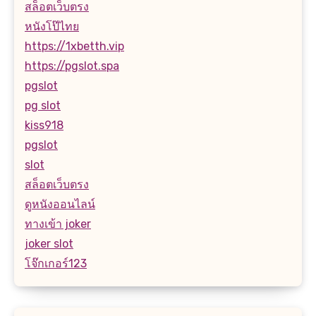
สล็อตเว็บตรง
หนังโป๊ไทย
https://1xbetth.vip
https://pgslot.spa
pgslot
pg slot
kiss918
pgslot
slot
สล็อตเว็บตรง
ดูหนังออนไลน์
ทางเข้า joker
joker slot
โจ๊กเกอร์123