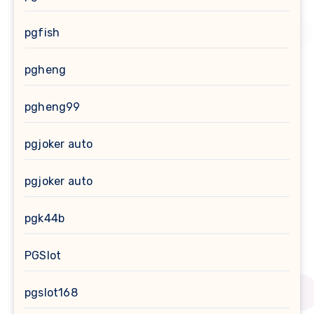
pgfish
pgheng
pgheng99
pgjoker auto
pgjoker auto
pgk44b
PGSlot
pgslot168