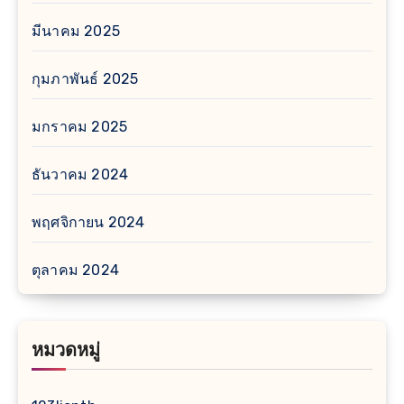
มีนาคม 2025
กุมภาพันธ์ 2025
มกราคม 2025
ธันวาคม 2024
พฤศจิกายน 2024
ตุลาคม 2024
หมวดหมู่