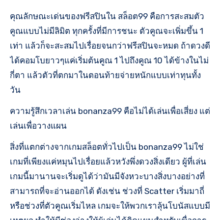
คุณลักษณะเด่นของฟรีสปินใน สล็อต99 คือการสะสมตัว
คูณแบบไม่มีลิมิต ทุกครั้งที่มีการชนะ ตัวคูณจะเพิ่มขึ้น 1
เท่า แล้วก็จะสะสมไปเรื่อยจนกว่าฟรีสปินจะหมด ถ้าดวงดี
ได้คอมโบยาวๆแค่เริ่มต้นคูณ 1 ไปถึงคูณ 10 ได้ข้างในไม่
กี่ตา แล้วตัวที่ตกมาในตอนท้ายจ่ายหนักแบบเท่าทุนทั้ง
วัน
ความรู้สึกเวลาเล่น bonanza99 คือไม่ได้เล่นเพื่อเสี่ยง แต่
เล่นเพื่อวางแผน
สิ่งที่แตกต่างจากเกมสล็อตทั่วไปเป็น bonanza99 ไม่ใช่
เกมที่เพียงแค่หมุนไปเรื่อยแล้วหวังพึ่งดวงสิ่งเดียว ผู้ที่เล่น
เกมนี้มานานจะเริ่มดูได้ว่ามันมีจังหวะบางสิ่งบางอย่างที่
สามารถที่จะอ่านออกได้ ดังเช่น ช่วงที่ Scatter เริ่มมาถี่
หรือช่วงที่ตัวคูณเริ่มไหล เกมจะให้พวกเราลุ้นโบนัสแบบมี