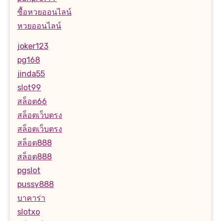
ซื้อหวยออนไลน์
หวยออนไลน์
joker123
pg168
jinda55
slot99
สล็อต66
สล็อตเว็บตรง
สล็อตเว็บตรง
สล็อต888
สล็อต888
pgslot
pussy888
บาคาร่า
slotxo