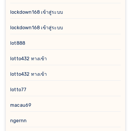
lockdown168 เข้าสู่ระบบ
lockdown168 เข้าสู่ระบบ
lot888
lotto432 ทางเข้า
lotto432 ทางเข้า
lotto77
macau69
ngernn