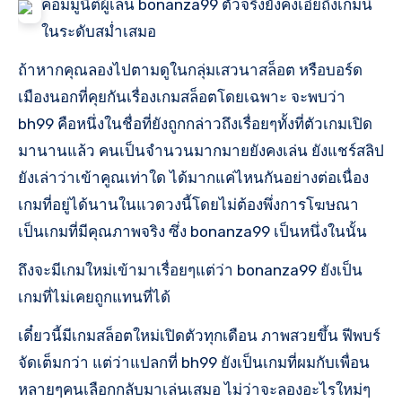
คอมมูนิตี้ผู้เล่น bonanza99 ตัวจริงยังคงเอ๋ยถึงเกมนี้
ในระดับสม่ำเสมอ
ถ้าหากคุณลองไปตามดูในกลุ่มเสวนาสล็อต หรือบอร์ด
เมืองนอกที่คุยกันเรื่องเกมสล็อตโดยเฉพาะ จะพบว่า
bh99 คือหนึ่งในชื่อที่ยังถูกกล่าวถึงเรื่อยๆทั้งที่ตัวเกมเปิด
มานานแล้ว คนเป็นจำนวนมากมายยังคงเล่น ยังแชร์สลิป
ยังเล่าว่าเข้าคูณเท่าใด ได้มากแค่ไหนกันอย่างต่อเนื่อง
เกมที่อยู่ได้นานในแวดวงนี้โดยไม่ต้องพึ่งการโฆษณา
เป็นเกมที่มีคุณภาพจริง ซึ่ง bonanza99 เป็นหนึ่งในนั้น
ถึงจะมีเกมใหม่เข้ามาเรื่อยๆแต่ว่า bonanza99 ยังเป็น
เกมที่ไม่เคยถูกแทนที่ได้
เดี๋ยวนี้มีเกมสล็อตใหม่เปิดตัวทุกเดือน ภาพสวยขึ้น ฟีพบร์
จัดเต็มกว่า แต่ว่าแปลกที่ bh99 ยังเป็นเกมที่ผมกับเพื่อน
หลายๆคนเลือกกลับมาเล่นเสมอ ไม่ว่าจะลองอะไรใหม่ๆ