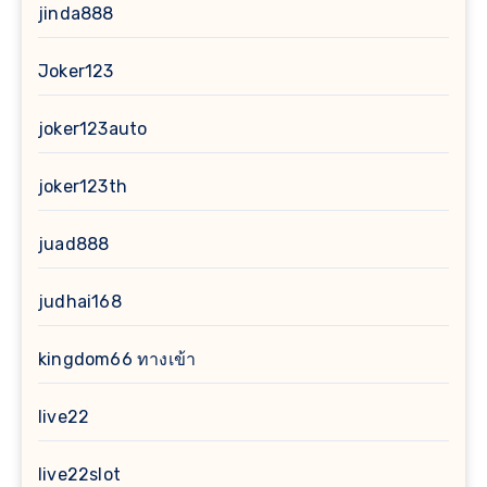
jinda888
Joker123
joker123auto
joker123th
juad888
judhai168
kingdom66 ทางเข้า
live22
live22slot