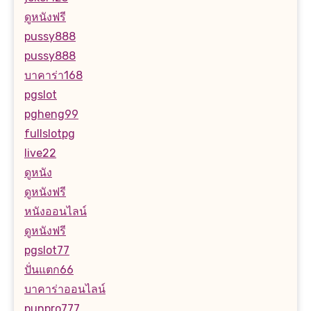
ดูหนังฟรี
pussy888
pussy888
บาคาร่า168
pgslot
pgheng99
fullslotpg
live22
ดูหนัง
ดูหนังฟรี
หนังออนไลน์
ดูหนังฟรี
pgslot77
ปั่นแตก66
บาคาร่าออนไลน์
punpro777