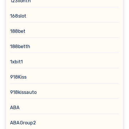
123lionth
168slot
188bet
188betth
1xbit1
918Kiss
918kissauto
ABA
ABAGroup2