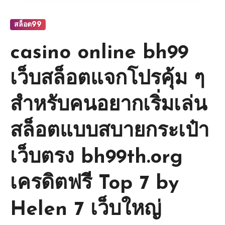
สล็อต99
casino online bh99
เว็บสล็อตแจกโปรคุ้ม ๆ
สำหรับคนอยากเริ่มเล่น
สล็อตแบบสบายกระเป๋า
เว็บตรง bh99th.org
เครดิตฟรี Top 7 by
Helen 7 เว็บใหญ่