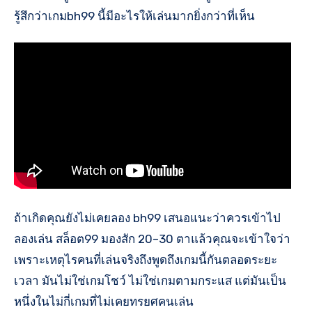
รู้สึกว่าเกมbh99 นี้มีอะไรให้เล่นมากยิ่งกว่าที่เห็น
ถ้าเกิดคุณยังไม่เคยลอง bh99 เสนอแนะว่าควรเข้าไป
ลองเล่น สล็อต99 มองสัก 20–30 ตาแล้วคุณจะเข้าใจว่า
เพราะเหตุไรคนที่เล่นจริงถึงพูดถึงเกมนี้กันตลอดระยะ
เวลา มันไม่ใช่เกมโชว์ ไม่ใช่เกมตามกระแส แต่มันเป็น
หนึ่งในไม่กี่เกมที่ไม่เคยทรยศคนเล่น