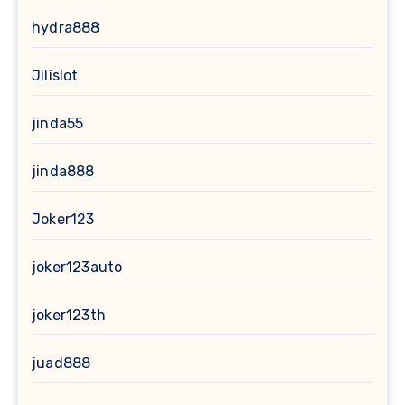
hydra888
Jilislot
jinda55
jinda888
Joker123
joker123auto
joker123th
juad888