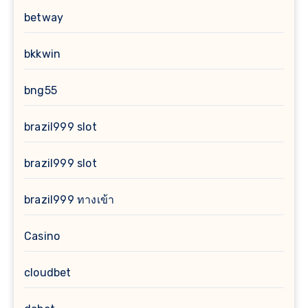
betway
bkkwin
bng55
brazil999 slot
brazil999 slot
brazil999 ทางเข้า
Casino
cloudbet