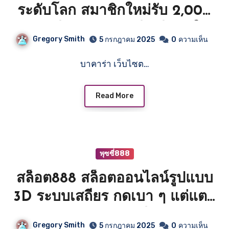
ระดับโลก สมาชิกใหม่รับ 2,000
เล่นฟรีทุกค่ายเล่นเสีย มีแต้มให้
Gregory Smith
5 กรกฎาคม 2025
0
ความเห็น
หมุนกงล้อฟรี บาคาร่า168 สมัคร
บาคาร่า เว็บไซต…
ตอนนี้ รับโบนัสจัดเต็ม! Top 66 by
Ola Sexyshare.net 29 กรกฎา
Read More
2568
พุซซี่888
สล็อต888 สล็อตออนไลน์รูปแบบ
3D ระบบเสถียร กดเบา ๆ แต่แตก
แรงแจกเครดิตฟรี 5,000
Gregory Smith
5 กรกฎาคม 2025
0
ความเห็น