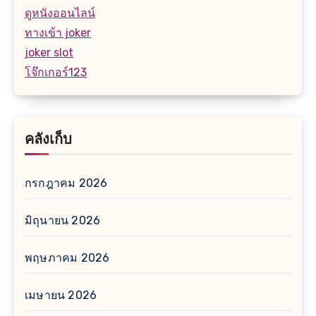
ดูหนังออนไลน์
ทางเข้า joker
joker slot
โจ๊กเกอร์123
คลังเก็บ
กรกฎาคม 2026
มิถุนายน 2026
พฤษภาคม 2026
เมษายน 2026