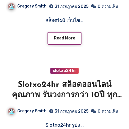
happy168.site สล็อตเครดิตฟรี
Gregory Smith
31 กรกฎาคม 2025
0
ความเห็น
เว็บไซต์ใหญ่ ทำไมคนถึงติดใจ
สล็อต168 เว็บไซ…
สล็อต PG แค่เกมหรือมีอะไร
มากกว่านั้น 13 กรกฎาคม 68
Read More
casino online
slotxo24hr
Slotxo24hr สล็อตออนไลน์
คุณภาพ รันวงการกว่า 10ปี ทุก
ยอดฝากรับสูงสุด 100K ฝาก-ถอน
Gregory Smith
31 กรกฎาคม 2025
0
ความเห็น
ออโต้แจกทองจริง ไม่จกตา มูลค่า
Slotxo24hr รูปแ…
1 สลึง สล็อตxo สล็อตมือถือ รุ่น