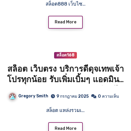
สล็อต888 เว็บไซ…
Jin888.co 6 ก.ค. 68
Read More
สล็อต168
สล็อต เว็บตรง บริการดีดุจเทพเจ้า
โปรทุกน้อย รับเพิ่มเบิ้มๆ แอดมินมื
ออาชีพกว่าพันคน ระบบเสถียร ไม่
Gregory Smith
9 กรกฎาคม 2025
0
ความเห็น
สะดุด 100% judhai168 ทดลอง
สล็อต แหล่งรวมเ…
เล่นฟรี ลุยเลย Top 86 by Arlen
Judhai168.me 28 สิงหา 2025
Read More