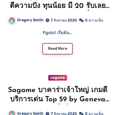
ตีความปัง ทุนน้อย มี 20 รับเลย
100 อัตราจ่ายสูงกว่าค่ายอื่นสาย
Gregory Smith
7 สิงหาคม 2025
0
ความเห็น
ฟรีก็รวยได้ที่นี่ สล็อตpg แค่คลิก ก็
Pgslot เริ่มต้น…
มีสิทธิ์รวย Top 2 by Keeley
Pgslotk.com 25 ต.ค. 25
Read More
sagame
Sagame บาคาร่าเจ้าใหญ่ เกมดี
บริการเด่น Top 59 by Geneva
Yamatele.tv เว็บใหญ่ การันตี
Gregory Smith
7 สิงหาคม 2025
0
ความเห็น