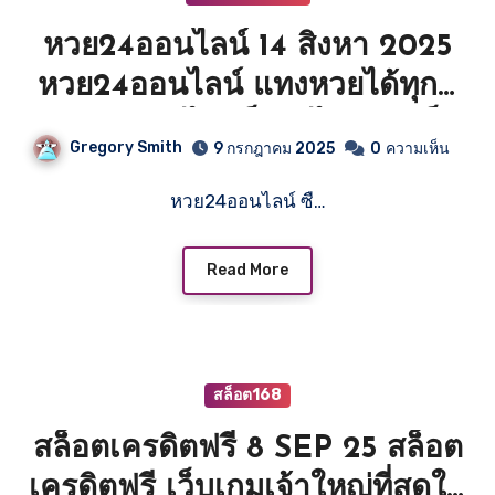
หวย24ออนไลน์ 14 สิงหา 2025
หวย24ออนไลน์ แทงหวยได้ทุกที่
ทุกเวลา อยู่ไหนก็รวยได้ หวยเว็บ
Gregory Smith
9 กรกฎาคม 2025
0
ความเห็น
ตรง ฝันดี ต้องรีบแทง บาทละ
หวย24ออนไลน์ ซื…
1,200 หวยออนไลน์24 สมัครง่าย
จ่ายเต็มทุกบาท Top 39 by
Read More
Carmella Thethao99.com
สล็อต168
สล็อตเครดิตฟรี 8 SEP 25 สล็อต
เครดิตฟรี เว็บเกมเจ้าใหญ่ที่สุดใน