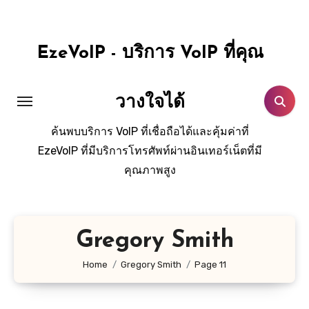
Skip
to
content
EzeVoIP - บริการ VoIP ที่คุณ
วางใจได้
ค้นพบบริการ VoIP ที่เชื่อถือได้และคุ้มค่าที่
EzeVoIP ที่มีบริการโทรศัพท์ผ่านอินเทอร์เน็ตที่มี
คุณภาพสูง
Gregory Smith
Home
Gregory Smith
Page 11