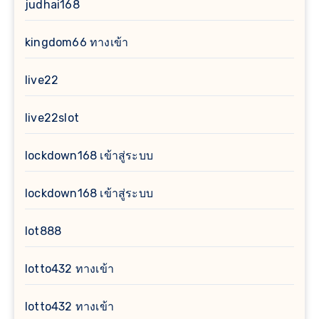
judhai168
kingdom66 ทางเข้า
live22
live22slot
lockdown168 เข้าสู่ระบบ
lockdown168 เข้าสู่ระบบ
lot888
lotto432 ทางเข้า
lotto432 ทางเข้า