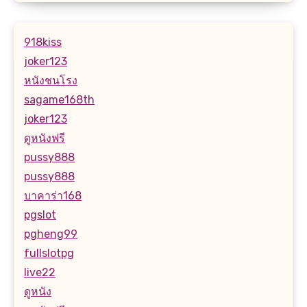
918kiss
joker123
หนังชนโรง
sagame168th
joker123
ดูหนังฟรี
pussy888
pussy888
บาคาร่า168
pgslot
pgheng99
fullslotpg
live22
ดูหนัง