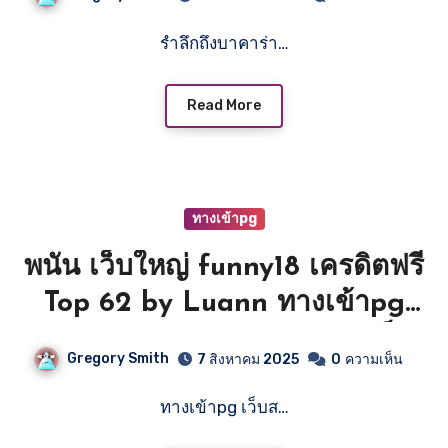
ยอดถอน ไพ่ดี กำไรมา ไม้ต่อไม้
รำลึกถึงบาคาร่า…
บาคาร่าแตกง่าย จ่ายเต็มทุกตา
บาคาร่า เว็บนี้ ไม่มีคำว่าขาดทุน
Read More
10 สิงหา 68
ทางเข้าpg
พนัน เว็บใหญ่ funny18 เครดิตฟรี
Top 62 by Luann ทางเข้าpg
funny18a.com 10 funny18 เว็บ
Gregory Smith
7 สิงหาคม 2025
0
ความเห็น
แจกหนัก มือใหม่หัดเล่นสล็อต?
ทางเข้าpg เว็บส…
เริ่มต้นกับ PGSLOT ง่ายที่สุด ได้
เงินจริง สิงหา 2568