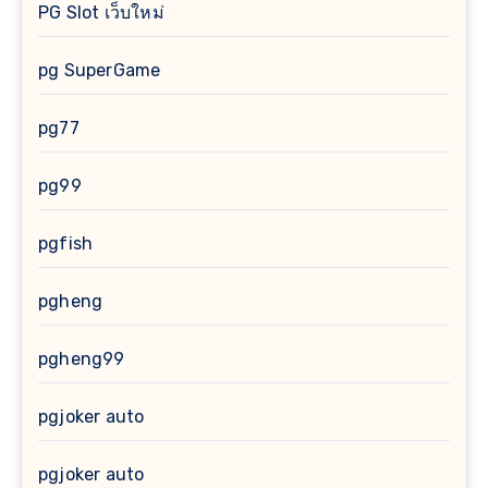
PG Slot เว็บใหม่
pg SuperGame
pg77
pg99
pgfish
pgheng
pgheng99
pgjoker auto
pgjoker auto