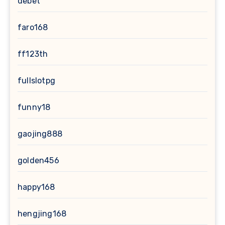
debet
faro168
ff123th
fullslotpg
funny18
gaojing888
golden456
happy168
hengjing168