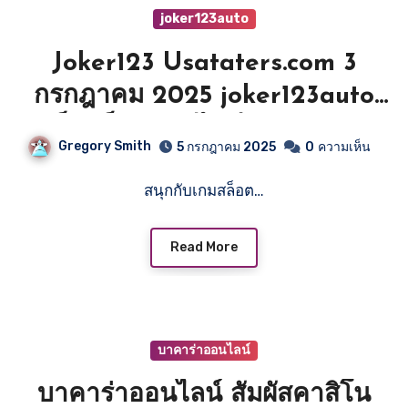
joker123auto
Joker123 Usataters.com 3
กรกฎาคม 2025 joker123auto
เว็บสล็อตออนไลน์อันดับ 1 รับ
Gregory Smith
5 กรกฎาคม 2025
0
ความเห็น
เครดิตฟรีทันที เล่นง่าย ได้เงินจริง
สนุกกับเกมสล็อต…
เล่นเสียมีคืน joker123 ยูสใหม่แตก
แสน ไม่ต้องรอ Top 90 by Lillie
Read More
บาคาร่าออนไลน์
บาคาร่าออนไลน์ สัมผัสคาสิโน