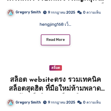
เอเชีย ทุกยอดฝาก 10% 10 ล้านก็
Gregory Smith
9 กรกฎาคม 2025
0
ความเห็น
ถอนได้ ยิงปลา คาสิโน บาคาร่า ป็
hengjing168 เว็…
อกเด้ง สล็อตเครดิตฟรี เปิดโอกาส
ให้คนทุนน้อย Top 73 by Darren
Read More
hengjing168.sale
สล็อต
สล็อต websiteตรง รวมเทคนิค
สล็อตสุดฮิต ที่มือใหม่ห้ามพลาด!
คาสิโน เว็บใหญ่ สล็อต ใหม่ล่าสุด
Gregory Smith
9 กรกฎาคม 2025
0
ความเห็น
Top 50 by Shirley สล็อต