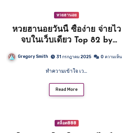
หวยฮานอย
หวยฮานอยวันนี้ ซื้อง่าย จ่ายไว
จบในเว็บเดียว Top 82 by
Ashton thethao99.com หวย
Gregory Smith
31 กรกฎาคม 2025
0
ความเห็น
ออนไลน์ไม่มีขั้นต่ำ เชื่อถือได้ ให้
ทำความเข้าใจ เว…
บาทละ 1,000 เว็บหวยฮานอย
ครองใจคอหวยทั่วประเทศ 24 สิง
Read More
หา 2025
สล็อต888