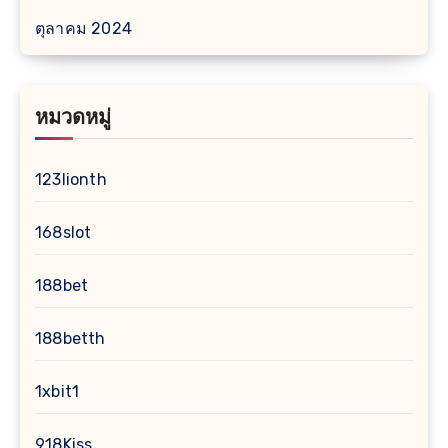
ตุลาคม 2024
หมวดหมู่
123lionth
168slot
188bet
188betth
1xbit1
918Kiss