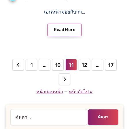
pussy888 มาทางนี้ มีแต่แตก Top
เอนหน้าจอยกับกา…
98 by Jolie tiger-news.info 15
August 2568
Read More
Posts
1
…
10
11
12
…
17
pagination
หน้าก่อนหน้า
—
หน้าถัดไป »
ค้นหา
สำหรับ: