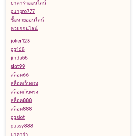
บาคาร่าออนไลน์
punpro777
ซื้อหวยออนไลน์
หวยออนไลน์
joker123
pg168
jinda55
slot99
สล็อต66
สล็อตเว็บตรง
สล็อตเว็บตรง
สล็อต888
สล็อต888
pgslot
pussy888
บาคาร่า