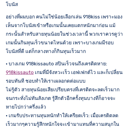
โบนัส
อย่างที่ผมบอก คนไม่ใช่น้อยเลือกเล่น 918kiss เพราะมอง
เห็นจากโบนัสเข้าหรือเกมนั้นเคยแตกหนักมาก่อน แม้
กระนั้นสำหรับสายทุนน้อยในช่วงเวลานี้ พวกเราควรดูว่า
เกมนั้นกินทุนเร็วขนาดไหนด้วย เพราะบางเกมมีรอบ
โบนัสที่ดี แต่ก็กลางทางก็กินทุนเร็วมาก
• บางเกม 918kissauto สปินเร็วจนถึงเครดิตหาย:
918kissauto
เกมที่มีจังหวะเร็ว เอฟเฟกต์ไว และก็เปลี่ยน
รอบทันที ชอบทำให้เราเผลอกดต่อแบบ
ไม่รู้ตัว สายทุนน้อยเสียเปรียบตรงที่เครดิตจะลดเร็วมาก
จนกระทั่งไม่ทันสังเกต รู้สึกตัวอีกครั้งทุนบางทีก็อาจจะ
หายไปกว่าครึ่งแล้ว
• เกมรับประทานทุนหนักทำให้เครียดเร็ว: เมื่อเครดิตลด
เร็วมากๆความรู้สึกหนักใจจะเข้ามาแทนที่ความสนุกใน