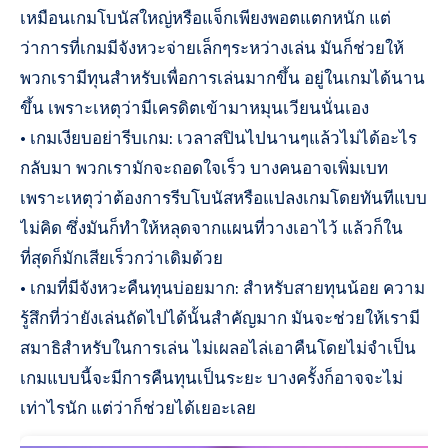
เหมือนเกมโบนัสใหญ่หรือแจ็กเพียงพอตแตกหนัก แต่
ว่าการที่เกมมีจังหวะจ่ายเล็กๆระหว่างเล่น มันก็ช่วยให้
พวกเรามีทุนสำหรับเพื่อการเล่นมากขึ้น อยู่ในเกมได้นาน
ขึ้น เพราะเหตุว่ามีเครดิตเข้ามาหมุนเวียนนั่นเอง
• เกมเงียบอย่ารีบเกม: เวลาสปินไปนานๆแล้วไม่ได้อะไร
กลับมา พวกเรามักจะถอดใจเร็ว บางคนอาจเพิ่มเบท
เพราะเหตุว่าต้องการรีบโบนัสหรือแปลงเกมโดยทันทีแบบ
ไม่คิด ซึ่งมันก็ทำให้หลุดจากแผนที่วางเอาไว้ แล้วก็ใน
ที่สุดก็มักเสียเร็วกว่าเดิมด้วย
• เกมที่มีจังหวะคืนทุนบ่อยมาก: สำหรับสายทุนน้อย ความ
รู้สึกที่ว่ายังเล่นถัดไปได้นั้นสำคัญมาก มันจะช่วยให้เรามี
สมาธิสำหรับในการเล่น ไม่เผลอไล่เอาคืนโดยไม่จำเป็น
เกมแบบนี้จะมีการคืนทุนเป็นระยะ บางครั้งก็อาจจะไม่
เท่าไรนัก แต่ว่าก็ช่วยได้เยอะเลย