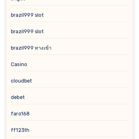
brazil999 slot
brazil999 slot
brazil999 ทางเข้า
Casino
cloudbet
debet
faro168
ff123th