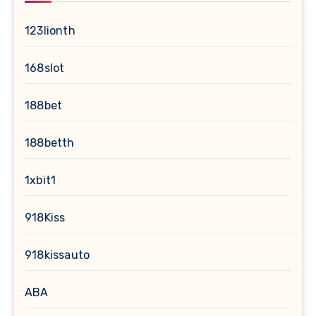
123lionth
168slot
188bet
188betth
1xbit1
918Kiss
918kissauto
ABA