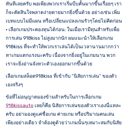
ทันทีเลยครับ พอเพียงพวกเราเริ่มบีบคั้นมากขึ้นเรื่อยๆ เรา
ก็จะตัดสินใจพลาดง่ายดายมากยิ่งขึ้นด้วย อย่างเช่น เพิ่ม
เบทแบบไม่มีแผน หรือเปลี่ยนแปลงเกมรัวๆโดยไม่คิดก่อน
• เลือกเกมประคองทุนได้ก่อน: ในเมื่อเรามีทุนสำหรับเพื่อ
การเล่น 918kiss ไม่สูงมากนัก ผมแนะนำให้เลือกเกม
918kiss ที่จะทำให้พวกเราเล่นได้เป็นเวลานานมากกว่า
หาเกมแตกแรงนะครับ เนื่องจากยิ่งอยู่ในเกมนาน พวก
เราจะยิ่งอ่านจังหวะตัวเองออกมากขึ้นด้วย
เลือกเกมสล็อต918kiss ที่เข้ากับ “นิสัยการเล่น” ของตัว
เองจริงๆ
ข้อที่ไม่อนุญาตมองข้ามสำหรับในการเลือกเกม
918kissauto
เลยก็คือ นิสัยการเล่นของตัวเราเองนี่แหละ
ครับ อย่ามองดูแค่ชื่อเกม ค่ายเกม หรือปริมาณคนเล่น
เพียงอย่างเดียว จำต้องดูด้วยว่าเกมนั้นๆเหมาะสมกับนิสัย