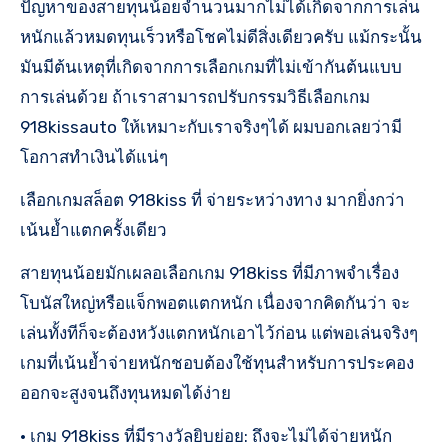
ปัญหาของสายทุนน้อยจำนวนมากไม่ได้เกิดจากการเล่น
หนักแล้วหมดทุนเร็วหรือโชคไม่ดีสิ่งเดียวครับ แม้กระนั้น
มันมีต้นเหตุที่เกิดจากการเลือกเกมที่ไม่เข้ากันต้นแบบ
การเล่นด้วย ถ้าเราสามารถปรับกรรมวิธีเลือกเกม
918kissauto ให้เหมาะกับเราจริงๆได้ ผมบอกเลยว่ามี
โอกาสทำเงินได้แน่ๆ
เลือกเกมสล็อต 918kiss ที่ จ่ายระหว่างทาง มากยิ่งกว่า
เน้นย้ำแตกครั้งเดียว
สายทุนน้อยมักเผลอเลือกเกม 918kiss ที่มีภาพจำเรื่อง
โบนัสใหญ่หรือแจ็กพอตแตกหนัก เนื่องจากคิดกันว่า จะ
เล่นทั้งทีก็จะต้องหวังแตกหนักเอาไว้ก่อน แต่พอเล่นจริงๆ
เกมที่เน้นย้ำจ่ายหนักชอบต้องใช้ทุนสำหรับการประคอง
ออกจะสูงจนถึงทุนหมดได้ง่าย
• เกม 918kiss ที่มีรางวัลยิบย่อย: ถึงจะไม่ได้จ่ายหนัก