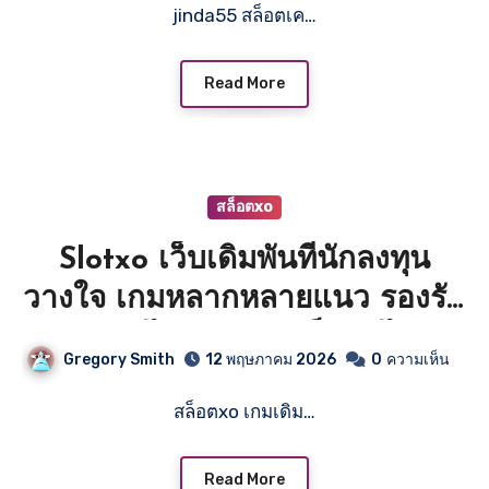
jinda55 สล็อตเค…
กำไรไว จบเกมแบบฟีลดี สล็อต55
ทางเข้าเล่นสะดวก Top 71 by
Read More
Vida jin55.fun
สล็อตxo
Slotxo เว็บเดิมพันที่นักลงทุน
วางใจ เกมหลากหลายแนว รองรับ
ภาษาไทย 10 ล้านก็ถอนได้
Gregory Smith
12 พฤษภาคม 2026
0
ความเห็น
slotxo24hr โกลเด้น456 การัน
สล็อตxo เกมเดิม…
ตีความสนุก Top 54 by Lorena
slotxo24hrd.com 6 มิ.ย. 2026
Read More