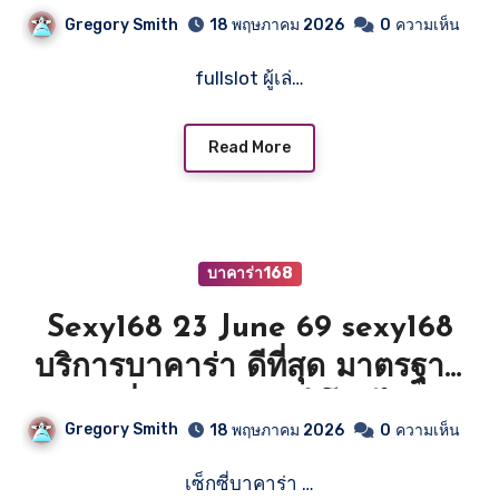
ภาพ สี เสียงคมชัด 3D ฝาก-ถอน
Gregory Smith
18 พฤษภาคม 2026
0
ความเห็น
ออโต้ คาสิโน slot กีฬา pgslot
fullslot ผู้เล่…
อยากใจฟูต้อง ฟลูสล็อต Top 72
by Virgilio fullslotpg3.com
Read More
บาคาร่า168
Sexy168 23 June 69 sexy168
บริการบาคาร่า ดีที่สุด มาตรฐาน
ความมั่นคง เงินชัวร์ โอนไว บา
Gregory Smith
18 พฤษภาคม 2026
0
ความเห็น
คาร่า รูเล็ต สล็อต เสือมังกร
เซ็กซี่บาคาร่า …
Sexy168 สมัครปั่น ทำกำไรตั้งแต่