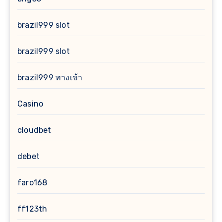
brazil999 slot
brazil999 slot
brazil999 ทางเข้า
Casino
cloudbet
debet
faro168
ff123th