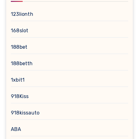
123lionth
168slot
188bet
188betth
1xbit1
918Kiss
918kissauto
ABA