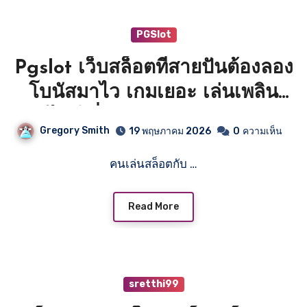
PGSlot
Pgslot เว็บสล็อตที่สายปั่นต้องลอง
โบนัสมาไว เกมเยอะ เล่นเพลิน
ไม่มีเบื่อ 7 มิถุนายน 2026
Gregory Smith
19 พฤษภาคม 2026
0
ความเห็น
เว็บไซต์ ใหญ่ Pg718.co พนัน
คนเล่นสล็อตกับ …
ออนไลน์ เว็บเปิดใหม่ ทดลองเล่น
Top 22 by Modesto
Read More
sretthi99