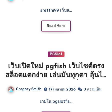
Top 18 by Dixie st99.asia 8
sretthi99 เว็บส…
June 2026 คาสิโน
Read More
PGSlot
เว็บเปิดใหม่ pgfish เว็บไซต์ตรง
สล็อตแตกง่าย เล่นมันทุกตา ลุ้นได้
จริง จ่ายไวถูกใจสายปั่น ใหม่
Gregory Smith
17 เมษายน 2026
0
ความเห็น
ล่าสุด Top 41 by Corrine
เกมใน pgslotfis…
Pgslotfish4.com 17 MAY 2026
คาสิโนออนไลน์