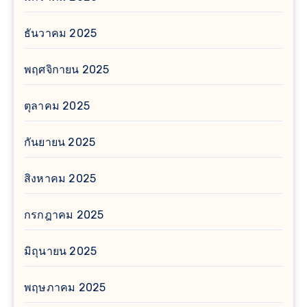
ธันวาคม 2025
พฤศจิกายน 2025
ตุลาคม 2025
กันยายน 2025
สิงหาคม 2025
กรกฎาคม 2025
มิถุนายน 2025
พฤษภาคม 2025