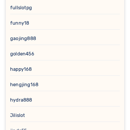
fullslotpg
funny18
gaojing888
golden456
happy168
hengjing168
hydra888
Jilislot