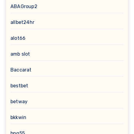
ABAGroup2
allbet24hr
alot66
amb slot
Baccarat
bestbet
betway
bkkwin
bng55