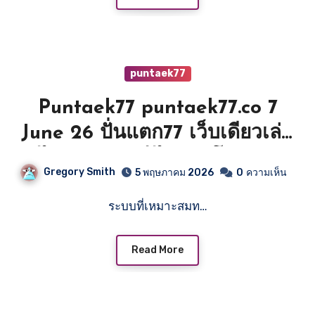
puntaek77
Puntaek77 puntaek77.co 7
June 26 ปั่นแตก77 เว็บเดียวเล่น
ได้ทุกแบรนด์ ไม่ต้องโยกเงิน
Gregory Smith
5 พฤษภาคม 2026
0
ความเห็น
สมาชิกใหม่รับ 750 ระบบเสถียร
ระบบที่เหมาะสมท…
แตกง่าย หัวใจสำคัญการทำกำไร
puntaek77 อยากเล่นครบทุกเกม
Read More
สมัครเลย Top 60 by Benito