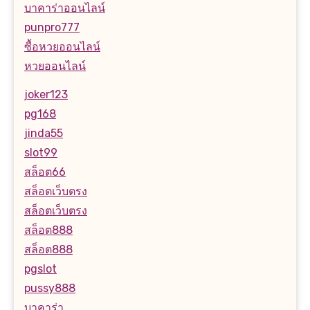
บาคาร่าออนไลน์
punpro777
ซื้อหวยออนไลน์
หวยออนไลน์
joker123
pg168
jinda55
slot99
สล็อต66
สล็อตเว็บตรง
สล็อตเว็บตรง
สล็อต888
สล็อต888
pgslot
pussy888
บาคาร่า