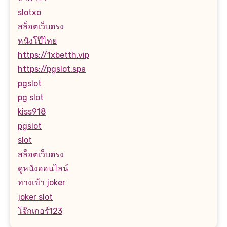
slotxo
สล็อตเว็บตรง
หนังโป๊ไทย
https://1xbetth.vip
https://pgslot.spa
pgslot
pg slot
kiss918
pgslot
slot
สล็อตเว็บตรง
ดูหนังออนไลน์
ทางเข้า joker
joker slot
โจ๊กเกอร์123