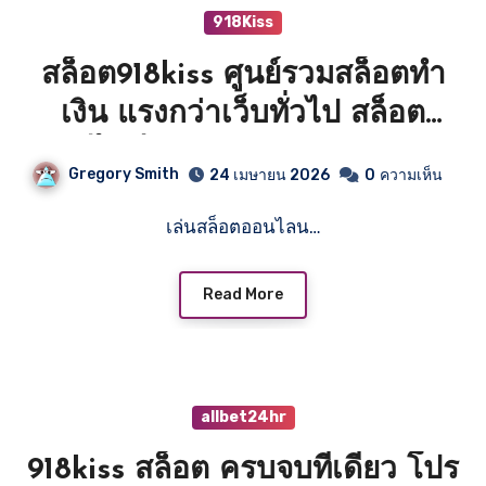
918Kiss
สล็อต918kiss ศูนย์รวมสล็อตทำ
เงิน แรงกว่าเว็บทั่วไป สล็อต
ออนไลน์ คุ้มค่าแก่การลงทุน เงิน
Gregory Smith
24 เมษายน 2026
0
ความเห็น
ชัวร์ ไม่มีโกง กดรับ เครดิตฟรี ออ
เล่นสล็อตออนไลน…
โต้ 918kissauto สมัครรับโบนัสฟรี
Top 67 by Harley
Read More
918kissauto.in 2 May 2026
allbet24hr
918kiss สล็อต ครบจบที่เดียว โปร