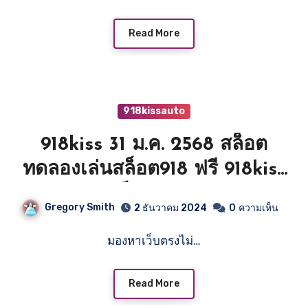
25 January 25
Read More
918kissauto
918kiss 31 ม.ค. 2568 สล็อต
ทดลองเล่นสล็อต918 ฟรี 918kiss
Android สล็อต918kissรวมเกม
Gregory Smith
2 ธันวาคม 2024
0
ความเห็น
สล็อต ยิงปลา เล่นง่าย 918kiss
มองหาเว็บตรงไม่…
เป็นคนรวยไม่ต้องรอหวยออก! Top
60 by Hope 918kissauto.one
Read More