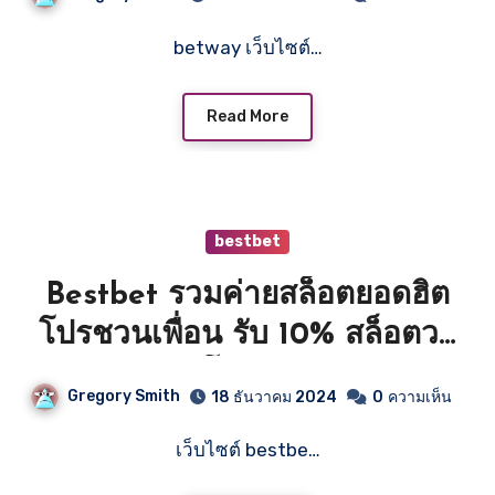
ล่าสุด Top 79 by Kathrin slot
betway เว็บไซต์…
betwayvietnam.com 12 JAN 68
Read More
bestbet
Bestbet รวมค่ายสล็อตยอดฮิต
โปรชวนเพื่อน รับ 10% สล็อตวอ
เลท เกมคาสิโน บาคาร่า ยิงปลา
Gregory Smith
18 ธันวาคม 2024
0
ความเห็น
สล็อต bestbet แจกสูตรรับเงิน
เว็บไซต์ bestbe…
หมื่น Top 44 by Roma