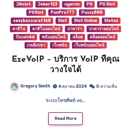
Jilislot
Joker123
ngernn
PG
PG Slot
PGSlot
PunPro777
Pussy888
sexybaccarat168
Slot
Slot Online
Slotxo
คาสิโน
คาสิโนออนไลน์
บาคาร่า
บาคาร่าออนไลน์
ปั่นแตก66
พนันออนไลน์
สล็อต
สล็อตออนไลน์
เกมยิงปลา
เว็บพนัน
เว็บพนันออนไลน์
EzeVoIP – บริการ VoIP ที่คุณ
วางใจได้
Gregory Smith
6 ตุลาคม 2024
0
ความเห็น
ระบบโทรศัพท์ vo…
Read More