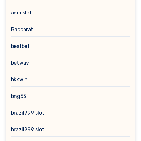
amb slot
Baccarat
bestbet
betway
bkkwin
bng55
brazil999 slot
brazil999 slot