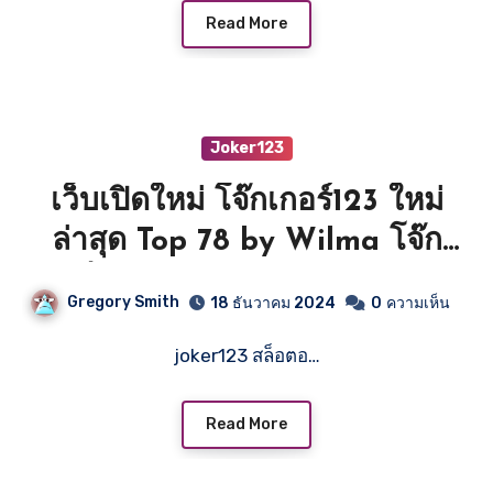
Bestbet69.com 17 ก.พ. 68
Read More
Joker123
เว็บเปิดใหม่ โจ๊กเกอร์123 ใหม่
ล่าสุด Top 78 by Wilma โจ๊ก
เกอร์123 jokerasia.net joker123
Gregory Smith
18 ธันวาคม 2024
0
ความเห็น
เว็บไซต์แตกง่าย รวมเกมสล็อต
joker123 สล็อตอ…
ยอดฮิต สมัครวันนี้รับโบนัสฟรี 27
MAR 68 casino online
Read More