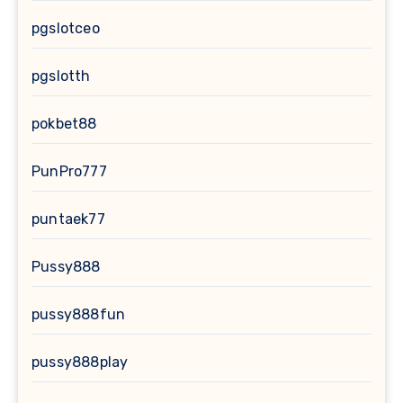
pgslotceo
pgslotth
pokbet88
PunPro777
puntaek77
Pussy888
pussy888fun
pussy888play