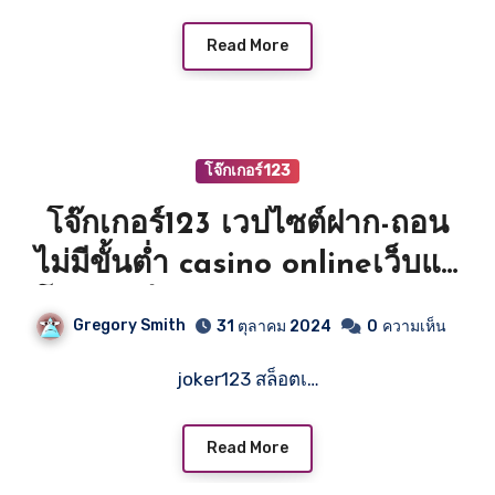
Read More
โจ๊กเกอร์123
โจ๊กเกอร์123 เวปไซต์ฝาก-ถอน
ไม่มีขั้นต่ำ casino onlineเว็บแม่
โจ๊กเกอร์123 ทดลองเล่น Top 30
Gregory Smith
31 ตุลาคม 2024
0
ความเห็น
by Ray โจ๊กเกอร์123
joker123 สล็อตเ…
joker123ths.me 22 OCT 24
Read More