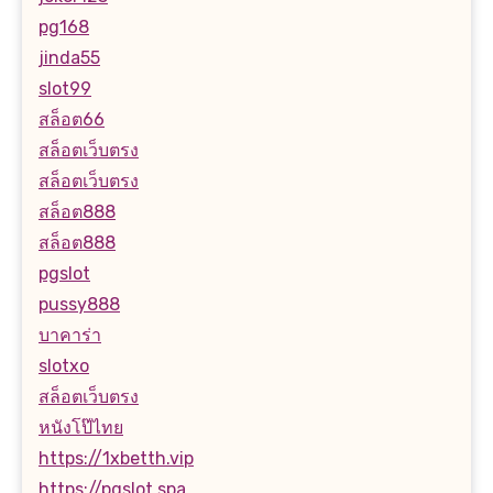
pg168
jinda55
slot99
สล็อต66
สล็อตเว็บตรง
สล็อตเว็บตรง
สล็อต888
สล็อต888
pgslot
pussy888
บาคาร่า
slotxo
สล็อตเว็บตรง
หนังโป๊ไทย
https://1xbetth.vip
https://pgslot.spa