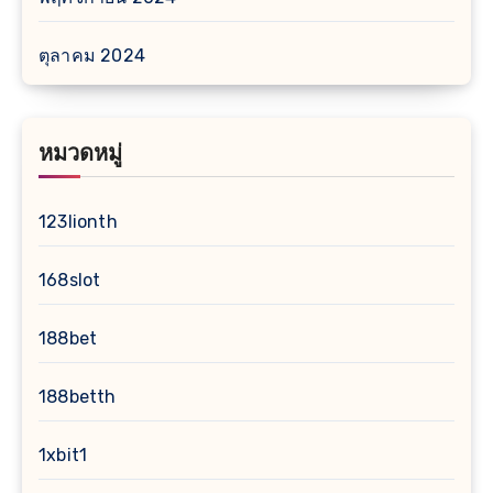
ตุลาคม 2024
หมวดหมู่
123lionth
168slot
188bet
188betth
1xbit1