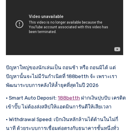
ปัญหาใหญ่ของนักเล่นเป็น ถอนช้า หรือ ถอนมิได้ แต่
ปัญหานั้นจะไม่มีวันกำเนิดที่ 188betth จ้ะ เพราะเรา
พัฒนาระบบการคลังให้ล้ำยุคที่สุดในปี 2026
• Smart Auto Deposit:
188betth
ฝากเงินปุบปับ เครดิต
เข้าปั๊บ ไม่ต้องส่งสลิปให้แอดมินการันตีให้เสียเวลา
• Withdrawal Speed: เบิกเงินหลักล้านได้ด้านในไม่กี่
นาที ด้วยระบบการเชื่อมต่อตรงกับธนาคารชั้นหนึ่งทั่ว