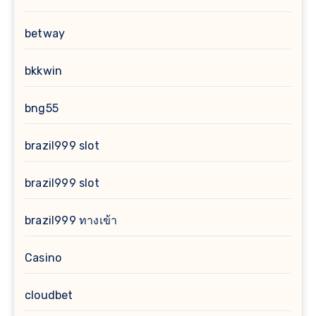
betway
bkkwin
bng55
brazil999 slot
brazil999 slot
brazil999 ทางเข้า
Casino
cloudbet