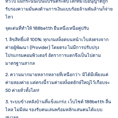
ทั่วไป แม้กระนั้นเป็นแบรนด์ระดับโลกที่มีใบอนุญาตถูก
รับรองความมั่นคงด้านการเงินแบบร้อยล้านพันล้านก็จ่าย
ไหว
จุดเด่นที่ทำให้ 188betth ยืนหนึ่งเหนือคู่ปรับ
1. ลิขสิทธิ์แท้ 100%: ทุกเกมสล็อตบนหน้าเว็บส่งตรงจาก
ค่ายผู้พัฒนา (Provider) โดยตรง ไม่มีการปรับปรุง
โปรแกรมคอมพิวเตอร์ อัตราการแตกจึงเป็นไปตาม
มาตรฐานสากล
2. ความมากมายหลากหลายที่เหนือกว่า: มิได้มีเพียงแค่
ค่ายสองค่าย แต่ตรงนี้รวมค่ายสล็อตยักษ์ใหญ่ไว้เกือบจะ
50 ค่ายทั่วทั้งโลก!
3. ระบบข้างหลังบ้านที่แข็งแกร่ง: เว็บไซต์ 188betth ลื่น
ไหล ไม่มีล่ม รองรับคนเล่นพร้อมหลักแสนคนได้แบบ
สบายๆ