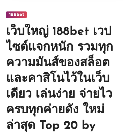
188bet
เว็บใหญ่ 188bet เวป
ไซต์แจกหนัก รวมทุก
ความมันส์ของสล็อต
และคาสิโนไว้ในเว็บ
เดียว เล่นง่าย จ่ายไว
ครบทุกค่ายดัง ใหม่
ล่าสุด Top 20 by