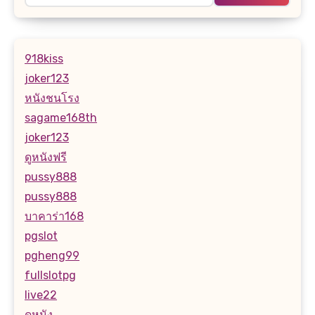
918kiss
joker123
หนังชนโรง
sagame168th
joker123
ดูหนังฟรี
pussy888
pussy888
บาคาร่า168
pgslot
pgheng99
fullslotpg
live22
ดูหนัง