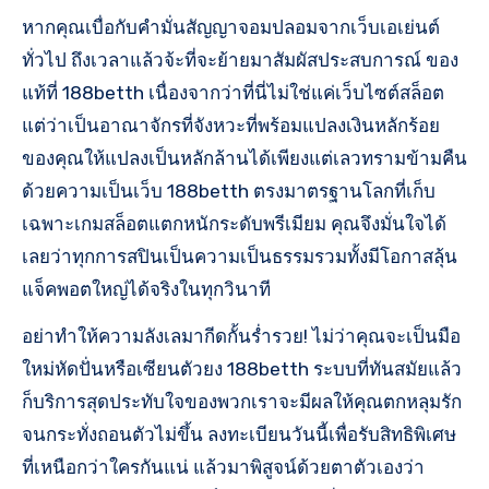
หากคุณเบื่อกับคำมั่นสัญญาจอมปลอมจากเว็บเอเย่นต์
ทั่วไป ถึงเวลาแล้วจ้ะที่จะย้ายมาสัมผัสประสบการณ์ ของ
แท้ที่ 188betth เนื่องจากว่าที่นี่ไม่ใช่แค่เว็บไซต์สล็อต
แต่ว่าเป็นอาณาจักรที่จังหวะที่พร้อมแปลงเงินหลักร้อย
ของคุณให้แปลงเป็นหลักล้านได้เพียงแต่เลวทรามข้ามคืน
ด้วยความเป็นเว็บ 188betth ตรงมาตรฐานโลกที่เก็บ
เฉพาะเกมสล็อตแตกหนักระดับพรีเมียม คุณจึงมั่นใจได้
เลยว่าทุกการสปินเป็นความเป็นธรรมรวมทั้งมีโอกาสลุ้น
แจ็คพอตใหญ่ได้จริงในทุกวินาที
อย่าทำให้ความลังเลมากีดกั้นร่ำรวย! ไม่ว่าคุณจะเป็นมือ
ใหม่หัดปั่นหรือเซียนตัวยง 188betth ระบบที่ทันสมัยแล้ว
ก็บริการสุดประทับใจของพวกเราจะมีผลให้คุณตกหลุมรัก
จนกระทั่งถอนตัวไม่ขึ้น ลงทะเบียนวันนี้เพื่อรับสิทธิพิเศษ
ที่เหนือกว่าใครกันแน่ แล้วมาพิสูจน์ด้วยตาตัวเองว่า