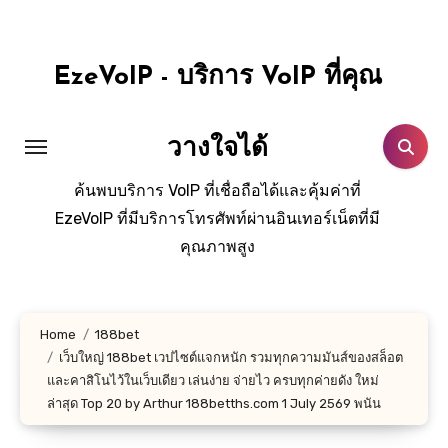
Skip
to
content
EzeVoIP - บริการ VoIP ที่คุณ
วางใจได้
ค้นพบบริการ VoIP ที่เชื่อถือได้และคุ้มค่าที่
EzeVoIP ที่มีบริการโทรศัพท์ผ่านอินเทอร์เน็ตที่มี
คุณภาพสูง
Home
188bet
เว็บใหญ่ 188bet เวปไซต์แจกหนัก รวมทุกความมันส์ของสล็อต
และคาสิโนไว้ในเว็บเดียว เล่นง่าย จ่ายไว ครบทุกค่ายดัง ใหม่
ล่าสุด Top 20 by Arthur 188betths.com 1 July 2569 พนัน