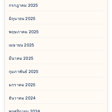
กรกฎาคม 2025
มิถุนายน 2025
พฤษภาคม 2025
เมษายน 2025
มีนาคม 2025
กุมภาพันธ์ 2025
มกราคม 2025
ธันวาคม 2024
พฤศจิกายน 2024