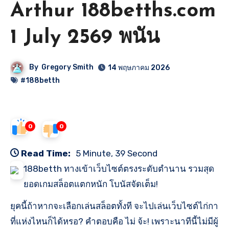
Arthur 188betths.com
1 July 2569 พนัน
By
Gregory Smith
14 พฤษภาคม 2026
#188betth
0
0
Read Time:
5 Minute, 39 Second
188betth ทางเข้าเว็บไซต์ตรงระดับตำนาน รวมสุด
ยอดเกมสล็อตแตกหนัก โบนัสจัดเต็ม!
ยุคนี้ถ้าหากจะเลือกเล่นสล็อตทั้งที จะไปเล่นเว็บไซต์ไก่กา
ที่แห่งไหนก็ได้หรอ? คำตอบคือ ไม่ จ้ะ! เพราะนาทีนี้ไม่มีผู้