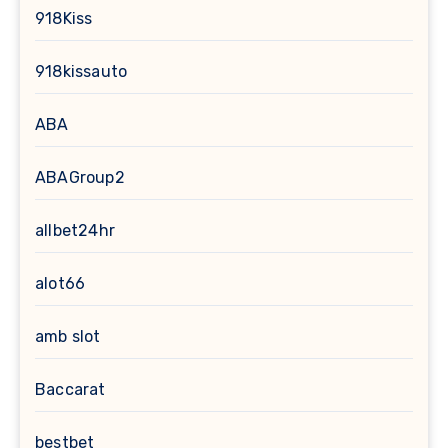
918Kiss
918kissauto
ABA
ABAGroup2
allbet24hr
alot66
amb slot
Baccarat
bestbet