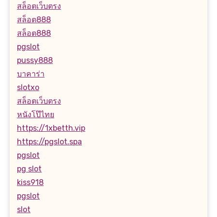
สล็อตเว็บตรง
สล็อต888
สล็อต888
pgslot
pussy888
บาคาร่า
slotxo
สล็อตเว็บตรง
หนังโป๊ไทย
https://1xbetth.vip
https://pgslot.spa
pgslot
pg slot
kiss918
pgslot
slot