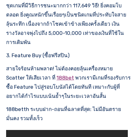
ชุดเกมที่มีวิธีการชนะมากกว่า 117,649 วิธี! ยิ่งคอมโบ
ตลอด ยิ่งคูณหนักขึ้นเรื่อยๆเป็นชนิดเกมที่ประทับใจสาย
ลุ้นระทึก เนื่องจากถ้าโชคเข้าข้างเพียงครั้งเดียว เงิน
รางวัลอาจพุ่งไปถึง 5,000-10,000 เท่าของเงินที่ใช้ใน
การเดิมพัน
3. Feature Buy (ซื้อฟรีสปิน)
สายใจร้อนห้ามพลาด! ไม่ต้องคอยลุ้นเครื่องหมาย
Scatter ให้เสียเวลา ที่
188bet
พวกเรามีเกมที่รองรับการ
ซื้อ Feature ไปสู่รอบโบนัสได้โดยทันที เหมาะกับผู้ที่
อยากได้กำไรแบบเน้นย้ำๆในระยะเวลาอันสั้น
188betth ระบบฝาก-ถอนที่ฉลาดที่สุด: ไม่มีอันตราย
มั่นคง รวมทั้งเร็ว