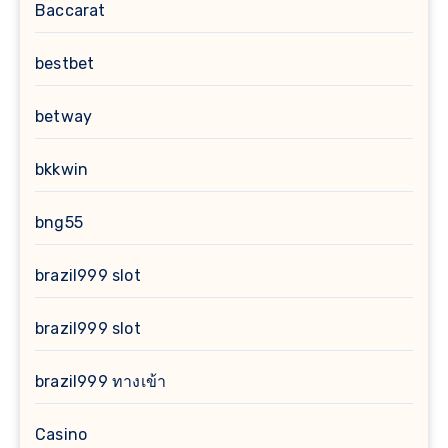
Baccarat
bestbet
betway
bkkwin
bng55
brazil999 slot
brazil999 slot
brazil999 ทางเข้า
Casino