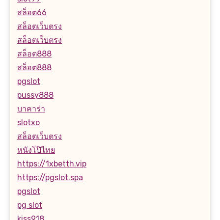
สล็อต66
สล็อตเว็บตรง
สล็อตเว็บตรง
สล็อต888
สล็อต888
pgslot
pussy888
บาคาร่า
slotxo
สล็อตเว็บตรง
หนังโป๊ไทย
https://1xbetth.vip
https://pgslot.spa
pgslot
pg slot
kiss918