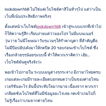
lockdown168 ไม่ใช่แค่เว็บไซต์คาสิโนทั่วๆไป แต่ว่าเป็น
เว็บที่เน้นประสิทธิภาพจริงๆ
ตั้งแต่หน้าเว็บไซต์
lockdown168
เข้าสู่ระบบแรกที่เข้าไป
ก็ให้ความรู้สึก เรียบง่ายแต่ว่ามองโปร ไม่มีแบนเนอร์
วุ่นวาย ไม่มีโฆษณาวับๆแวมๆให้รำคาญตา ที่สำคัญคือ
ไม่มีป๊อปอัปเด้งมาให้กดปิด 20 รอบก่อนเข้าเว็บไซต์ ซึ่ง
เรื่องกล้วยๆๆน้อยๆแบบนี้ ทำให้พวกเราคิดว่า เฮ้ย…
เว็บไซต์มันดูจริงจังว่ะ
พอเข้าไปภายใน ระบบเมนูต่างๆกระจ่าง มีภาษาไทยครบ
เกมแต่ละเกมมีรายละเอียดบอกหมดว่าเป็นของค่ายไหน
เวอร์ชันอะไร อันนี้ประทับใจมากมาย เนื่องจาก พวกเรา
เกลียดชังเว็บไซต์ที่ไม่มีข้อมูลอะไรเลย กดเข้าเกมไปก็
ไม่รู้เรื่องว่าเกมจากค่ายไหน