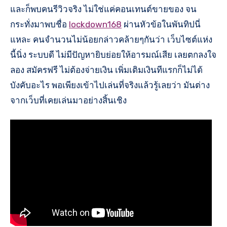
และก็พบคนรีวิวจริง ไม่ใช่แค่คอนเทนต์ขายของ จน
กระทั่งมาพบชื่อ
lockdown168
ผ่านหัวข้อในพันทิปนี่
แหละ คนจำนวนไม่น้อยกล่าวคล้ายๆกันว่า เว็บไซต์แห่ง
นี้นิ่ง ระบบดี ไม่มีปัญหายิบย่อยให้อารมณ์เสีย เลยตกลงใจ
ลอง สมัครฟรี ไม่ต้องจ่ายเงิน เพิ่มเติมเงินทีแรกก็ไม่ได้
บังคับอะไร พอเพียงเข้าไปเล่นที่จริงแล้วรู้เลยว่า มันต่าง
จากเว็บที่เคยเล่นมาอย่างสิ้นเชิง