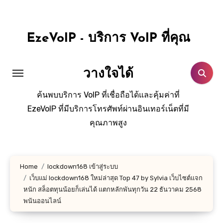
Skip
to
content
EzeVoIP - บริการ VoIP ที่คุณ
วางใจได้
ค้นพบบริการ VoIP ที่เชื่อถือได้และคุ้มค่าที่
EzeVoIP ที่มีบริการโทรศัพท์ผ่านอินเทอร์เน็ตที่มี
คุณภาพสูง
Home
lockdown168 เข้าสู่ระบบ
เว็บแม่ lockdown168 ใหม่ล่าสุด Top 47 by Sylvia เว็บไซต์แจก
หนัก สล็อตทุนน้อยก็เล่นได้ แตกหลักพันทุกวัน 22 ธันวาคม 2568
พนันออนไลน์