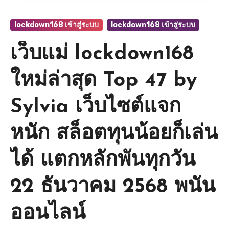
lockdown168 เข้าสู่ระบบ
lockdown168 เข้าสู่ระบบ
เว็บแม่ lockdown168
ใหม่ล่าสุด Top 47 by
Sylvia เว็บไซต์แจก
หนัก สล็อตทุนน้อยก็เล่น
ได้ แตกหลักพันทุกวัน
22 ธันวาคม 2568 พนัน
ออนไลน์