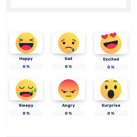
Happy
Sad
Excited
0
%
0
%
0
%
Sleepy
Angry
Surprise
0
%
0
%
0
%