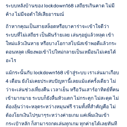
ระบบหลังบ้านของ lockdown168 เสถียรเกินคาด ไม่มี
ค้าง ไม่มีจอดำให้เสียอารมณ์
ถ้าหากคุณเป็นสายสล็อตหรือบาคาร่าจะเข้าใจดีว่า
ระบบที่ไม่เสถียร เป็นฝันร้ายเลย เล่นๆอยู่แล้วหลุด เข้า
ใหม่แล้วเงินหาย หรือบางโอกาสโบนัสเข้าพอดีแล้วกระ
ดอนหลุด เพียงพอเข้าไปใหม่กลายเป็นเหมือนไม่เคยได้
อะไร
แม้กระนั้นกับ lockdown168 เข้าสู่ระบบ เราเล่นมาเกือบ
4 เดือน ยังไม่เคยประสบปัญหานี้เลยแม้แต่ครั้งเดียว ไม่
ว่าจะเล่นช่วงเที่ยงคืน เวลาเย็น หรือวันเสาร์อาทิตย์ที่คน
เข้ามากมาย ระบบก็ยังลื่นหัวแตก ไม่กระตุก ไม่สะดุด ไม่
ต้องลุ้นว่าจะหลุดระหว่างหมุนฟรี รวมทั้งที่สำคัญคือ ไม่
ต้องโยกเงินไปๆมาๆระหว่างค่ายเกม แค่เพิ่มเงินเข้า
กระเป๋าหลัก ก็สามารถกดเล่นทุกเกม ทุกค่ายได้เลยทันที