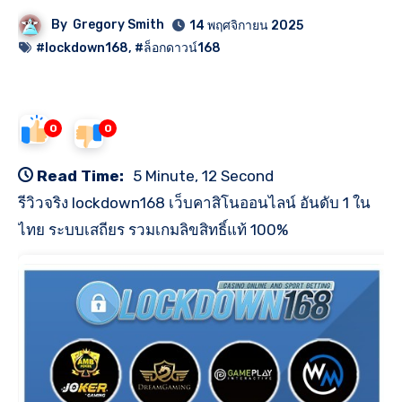
By
Gregory Smith
14 พฤศจิกายน 2025
#lockdown168
,
#ล็อกดาวน์168
0
0
Read Time:
5 Minute, 12 Second
รีวิวจริง lockdown168 เว็บคาสิโนออนไลน์ อันดับ 1 ใน
ไทย ระบบเสถียร รวมเกมลิขสิทธิ์แท้ 100%