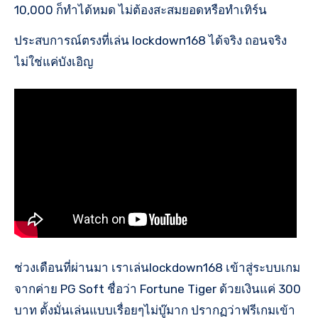
10,000 ก็ทำได้หมด ไม่ต้องสะสมยอดหรือทำเทิร์น
ประสบการณ์ตรงที่เล่น lockdown168 ได้จริง ถอนจริง
ไม่ใช่แค่บังเอิญ
ช่วงเดือนที่ผ่านมา เราเล่นlockdown168 เข้าสู่ระบบเกม
จากค่าย PG Soft ชื่อว่า Fortune Tiger ด้วยเงินแค่ 300
บาท ตั้งมั่นเล่นแบบเรื่อยๆไม่บู๊มาก ปรากฏว่าฟรีเกมเข้า