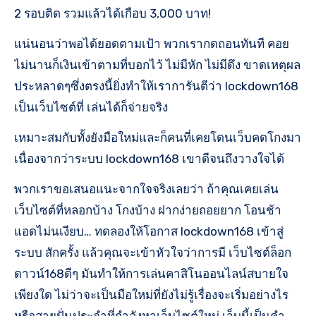
2 รอบติด รวมแล้วได้เกือบ 3,000 บาท!
แน่นอนว่าพอได้ยอดตามเป้า พวกเรากดถอนทันที คอย
ไม่นานก็เงินเข้าตามที่บอกไว้ ไม่มีหัก ไม่มีดึง ขาดเหตุผล
ประหลาดๆซึ่งตรงนี้ยิ่งทำให้เราการันตีว่า lockdown168
เป็นเว็บไซต์ที่ เล่นได้ก็จ่ายจริง
เหมาะสมกับทั้งยังมือใหม่และก็คนที่เคยโดนเว็บคดโกงมา
เนื่องจากว่าระบบ lockdown168 เขาดีจนถึงวางใจได้
พวกเราขอเสนอแนะจากใจจริงเลยว่า ถ้าคุณเคยเล่น
เว็บไซต์ที่หลอกบ้าง โกงบ้าง ฝากง่ายถอยยาก โอนช้า
แอดไม่นเงียบ… ทดลองให้โอกาส lockdown168 เข้าสู่
ระบบ สักครั้ง แล้วคุณจะเข้าหัวใจว่าการมี เว็บไซต์ล็อก
ดาวน์168ดีๆ มันทำให้การเล่นคาสิโนออนไลน์สบายใจ
เพียงใด ไม่ว่าจะเป็นมือใหม่ที่ยังไม่รู้เรื่องจะเริ่มอย่างไร
หรือสายปั่นประจำที่กำลังหาเว็บไซต์ใหม่ เว็บนี้เป็นคำ