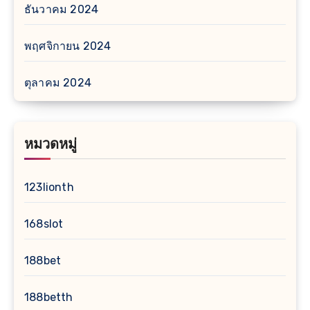
ธันวาคม 2024
พฤศจิกายน 2024
ตุลาคม 2024
หมวดหมู่
123lionth
168slot
188bet
188betth