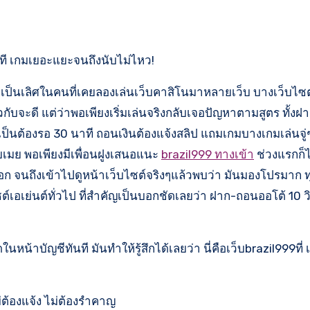
าที เกมเยอะแยะจนถึงนับไม่ไหว!
าเป็นเลิศในคนที่เคยลองเล่นเว็บคาสิโนมาหลายเว็บ บางเว็บไ
กับจะดี แต่ว่าพอเพียงเริ่มเล่นจริงกลับเจอปัญหาตามสูตร ทั้งฝา
ป็นต้องรอ 30 นาที ถอนเงินต้องแจ้งสลิป แถมเกมบางเกมเล่นจู่
ยเมย พอเพียงมีเพื่อนฝูงเสนอแนะ
brazil999 ทางเข้า
ช่วงแรกก็ไม
ก จนถึงเข้าไปดูหน้าเว็บไซต์จริงๆแล้วพบว่า มันมองโปรมาก ทุก
อเย่นต์ทั่วไป ที่สำคัญเป็นบอกชัดเลยว่า ฝาก-ถอนออโต้ 10 ว
หน้าบัญชีทันที มันทำให้รู้สึกได้เลยว่า นี่คือเว็บbrazil999ที่ 
ต้องแจ้ง ไม่ต้องรำคาญ