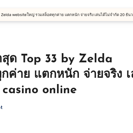
by Zelda websiteใหญ่ รวมสล็อตทุกค่าย แตกหนัก จ่ายจริง เล่นได้ไม่จำกัด 20 ธั
่าสุด Top 33 by Zelda
กค่าย แตกหนัก จ่ายจริง เล
 casino online
ot