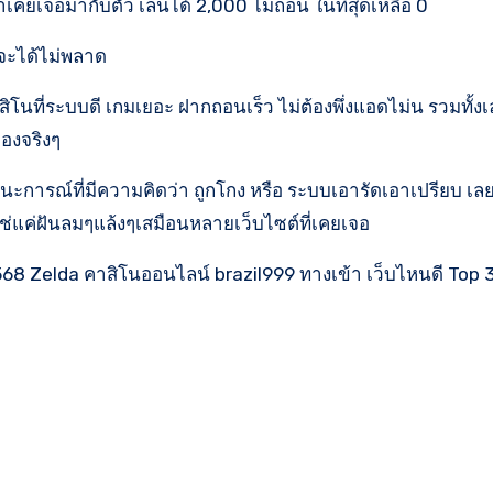
เคยเจอมากับตัว เล่นได้ 2,000 ไม่ถอน ในที่สุดเหลือ 0
 จะได้ไม่พลาด
นที่ระบบดี เกมเยอะ ฝากถอนเร็ว ไม่ต้องพึ่งแอดไม่น รวมทั้งเล่
ลองจริงๆ
ถานะการณ์ที่มีความคิดว่า ถูกโกง หรือ ระบบเอารัดเอาเปรียบ เลย
่ใช่แค่ฝันลมๆแล้งๆเสมือนหลายเว็บไซต์ที่เคยเจอ
68 Zelda คาสิโนออนไลน์ brazil999 ทางเข้า เว็บไหนดี Top 