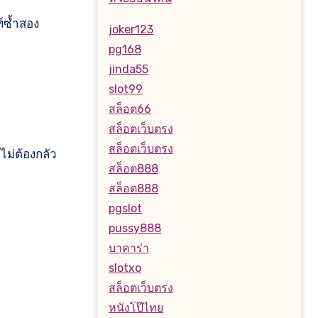
์ซ้ำสอง
joker123
pg168
jinda55
slot99
สล็อต66
สล็อตเว็บตรง
สล็อตเว็บตรง
ไม่ต้องกลัว
สล็อต888
สล็อต888
pgslot
pussy888
บาคาร่า
slotxo
สล็อตเว็บตรง
หนังโป๊ไทย