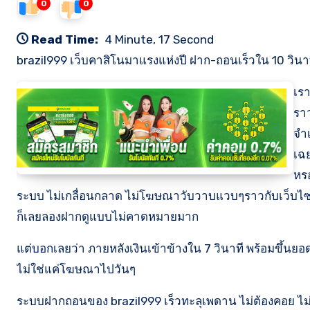
0
0
Read Time:
4 Minute, 17 Second
brazil999 เว็บคาสิโนมาแรงแห่งปี ฝาก-ถอนเร็วใน 10 วิน
เร
ราว
จำเ
เฉ
หรอ
ระบบ ไม่เกลื่อนกลาด ไม่โฆษณาวับวาบแวบๆราวกับเว็บไซต์เ
ก็เลยลองฝากดูแบบไม่คาดหมายมาก
แต่บอกเลยว่า ภายหลังเงินเข้าข้างใน 7 วินาที พร้อมขึ้นยอดใน
ไม่ใช่แค่โฆษณาไปวันๆ
ระบบฝากถอนของ brazil999 เร็วทะลุเพดาน ไม่ต้องคอย ไม่