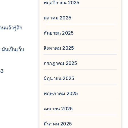
พฤศจิกายน 2025
ตุลาคม 2025
นแล้วรู้สึก
กันยายน 2025
สิงหาคม 2025
 มันเป็นเว็บ
กรกฎาคม 2025
33
มิถุนายน 2025
พฤษภาคม 2025
เมษายน 2025
มีนาคม 2025