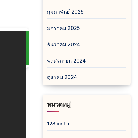
กุมภาพันธ์ 2025
มกราคม 2025
ธันวาคม 2024
พฤศจิกายน 2024
ตุลาคม 2024
หมวดหมู่
123lionth