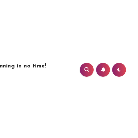
nning in no time!