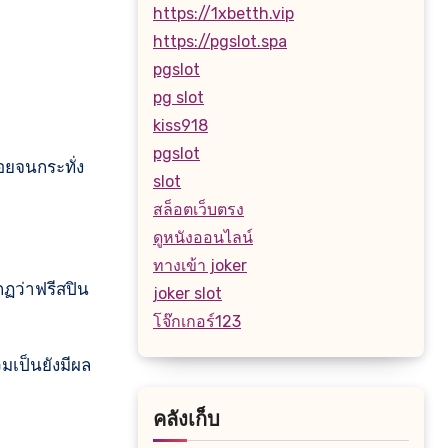
https://1xbetth.vip
https://pgslot.spa
pgslot
pg slot
kiss918
pgslot
อยจนกระทั่ง
slot
สล็อตเว็บตรง
ดูหนังออนไลน์
ทางเข้า joker
กฏว่าฟรีสปิน
joker slot
โจ๊กเกอร์123
มเป็นยังมีผล
คลังเก็บ