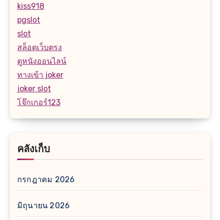
kiss918
pgslot
slot
สล็อตเว็บตรง
ดูหนังออนไลน์
ทางเข้า joker
joker slot
โจ๊กเกอร์123
คลังเก็บ
กรกฎาคม 2026
มิถุนายน 2026