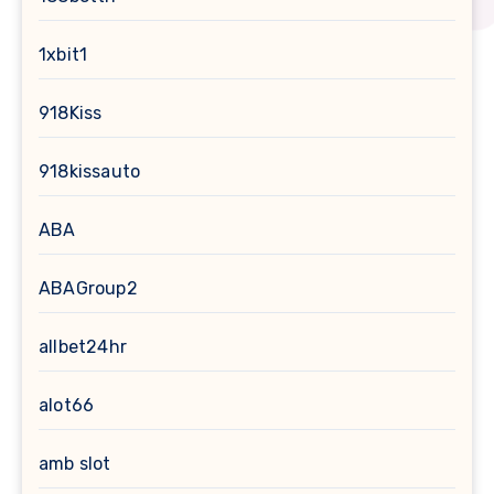
1xbit1
918Kiss
918kissauto
ABA
ABAGroup2
allbet24hr
alot66
amb slot