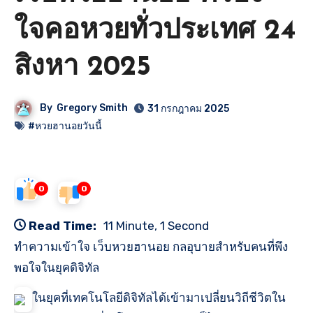
ใจคอหวยทั่วประเทศ 24
สิงหา 2025
By
Gregory Smith
31 กรกฎาคม 2025
#หวยฮานอยวันนี้
0
0
Read Time:
11 Minute, 1 Second
ทำความเข้าใจ เว็บหวยฮานอย กลอุบายสำหรับคนที่พึง
พอใจในยุคดิจิทัล
ในยุคที่เทคโนโลยีดิจิทัลได้เข้ามาเปลี่ยนวิถีชีวิตใน