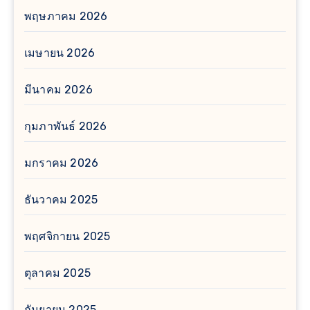
พฤษภาคม 2026
เมษายน 2026
มีนาคม 2026
กุมภาพันธ์ 2026
มกราคม 2026
ธันวาคม 2025
พฤศจิกายน 2025
ตุลาคม 2025
กันยายน 2025