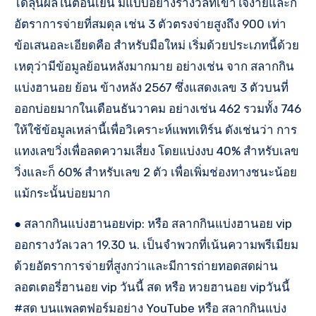
ได้ลุ้นผลในตอนเย็น มีแบบอย่างรางวัลที่เข้าใจง่ายและก็
อัตราการจ่ายที่สมดุล เช่น 3 ตัวตรงจ่ายสูงถึง 900 เท่า
ข้อเสนอละเอียดคือ สำหรับมือใหม่ เริ่มด้วยประเภทนี้ด้วย
เหตุว่ามีข้อมูลย้อนหลังมากมาย อย่างเช่น จาก สลากกิน
แบ่งฮานอย ย้อน ข้างหลัง 2567 ซึ่งแสดงเลข 3 ตัวบนที่
ออกบ่อยมากในเดือนธันวาคม อย่างเช่น 462 รวมทั้ง 746
ให้ใช้ข้อมูลเหล่านี้เพื่อวิเคราะห์แพทเทิร์น ดังเช่นว่า การ
แทงเลขวิ่งเพื่อลดความเสี่ยง โดยแบ่งงบ 40% สำหรับเลข
วิ่งและก็ 60% สำหรับเลข 2 ตัว เพื่อเพิ่มช่องทางชนะน้อย
แม้กระนั้นบ่อยมาก
● สลากกินแบ่งฮานอยvip: หรือ สลากกินแบ่งฮานอย vip
ออกรางวัลเวลา 19.30 น. เป็นจำพวกที่เน้นความพรีเมียม
ด้วยอัตราการจ่ายที่สูงกว่าและมีการถ่ายทอดสดผ่าน
ลอตเตอรี่ฮานอย vip วันนี้ สด หรือ หวยฮานอย vipวันนี้
#สด บนแพลตฟอร์มอย่าง YouTube หรือ สลากกินแบ่ง