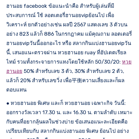
ฮานอย facebook ข้อแนะนำคือ สำหรับผู้เล่นที่มี
ประสบการณ์ ใช้ ลอตเตอรี่ฮานอยvipย้อนไป เพื่อ
วิเคราะห์ ยกตัวอย่างเช่น ผลปี 2567 แสดงเลข 3 ตัวบน
อย่าง 823 แล้วก็ 886 ในกรกฎาคม แม้คุณถาม ลอตเตอรี่
ฮานอยvipวันนี้ออกอะไร หรือ สลากกินแบ่งฮานอยvipวัน
นี้, เสนอแนะตรวจผ่าน หวยฮานอย ruay ที่อัปเดตเรียล
ไทม์ รวมทั้งกระจายการแทงโดยใช้หลัก 50/30/20:
หวย
ฮานอย
50% สำหรับเลข 3 ตัว, 30% สำหรับเลข 2 ตัว,
แล้วก็ 20% สำหรับเลขวิ่ง เพื่อ平衡ความเสี่ยงและก็ผล
ตอบแทน
● หวยฮานอย พิเศษ และก็ หวยฮานอย เฉพาะกิจ วันนี้:
ออกรางวัลเวลา 17.30 น. และ 16.30 น. ตามลำดับ เหมาะ
กับคนที่อยากลุ้นผลในช่วงบ่าย ข้อเสนอแนะละเอียดคือ
เปรียบเทียบกับ สลากกินแบ่งฮานอย พิเศษ ย้อนไป อย่าง