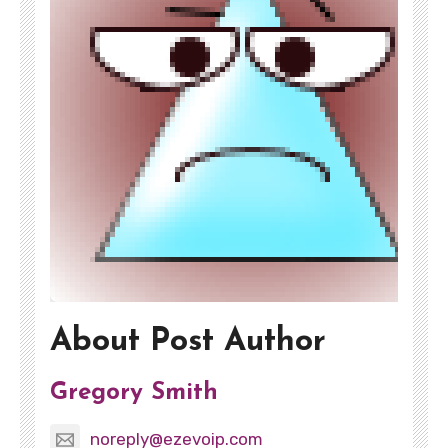
About Post Author
Gregory Smith
noreply@ezevoip.com