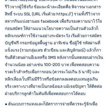
รีวิวจากผู้ใช้จริง ข้อแนะนำละเอียดคือ พิจารณาเอกสาร
สิทธิ์ ระบบ SSL (URL เริ่มด้วย https://) รวมทั้งรีวิวจาก
สลากกินแบ่งฮานอย facebook เพื่อรับรองความน่าไว้ใจ
ก่อนสมัคร ให้อ่านแนวนโยบายความเป็นส่วนตัวแล้วก็
หลักเกณฑ์การใช้งานอย่างระมัดระวัง เริ่มด้วยการสมัคร
บัญชีฟรี กรอกข้อมูลพื้นฐาน อาทิเช่น ชื่อผู้ใช้ รหัสผ่านที่
แข็งแรง (รวมกลุ่มเลข ตัวเขียน และสัญลักษณ์) แล้วก็กา
รันตีตัวตนผ่านอีเมลหรือ SMS หลังจากนั้นทดสอบฝากเงิน
จำนวนน้อย อย่างเช่น 100-200 บาท เพื่อทดสอบความ
รวดเร็วสำหรับเพื่อการถอน (ควรจะไม่เกิน 5 นาที) และ
หลีกเลี่ยงเว็บที่ไม่มีรีวิวหรือข้อตกลงผลตอบแทนสูงเกิน
จริง เพราะบางทีอาจเป็นกลฉ้อฉล แม้เจอปัญหา ให้ติดต่อ
ฝ่ายบริการลูกค้าในทันทีเพื่อทดสอบการโต้ตอบ
● ต้นแบบการแทงและก็อัตราการจ่ายที่ควรจะรู้จักเพื่อ