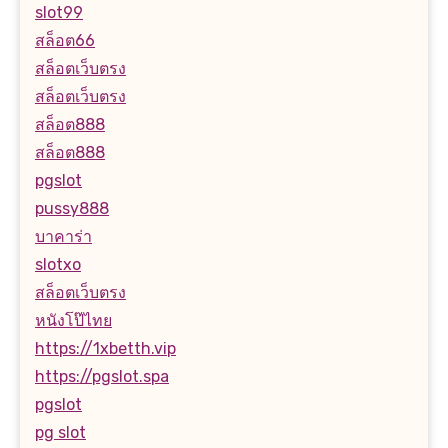
slot99
สล็อต66
สล็อตเว็บตรง
สล็อตเว็บตรง
สล็อต888
สล็อต888
pgslot
pussy888
บาคาร่า
slotxo
สล็อตเว็บตรง
หนังโป๊ไทย
https://1xbetth.vip
https://pgslot.spa
pgslot
pg slot