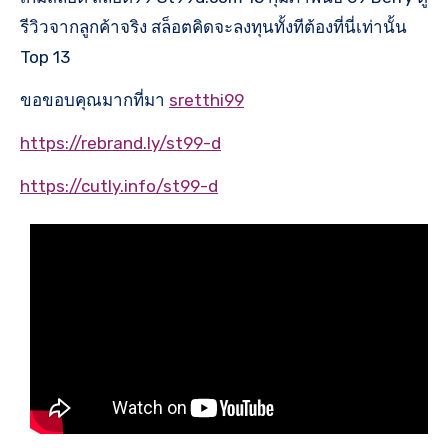
รีวิวจากลูกค้าจริง สล็อตคิดจะลงทุนทั้งทีต้องที่นี่เท่านั้น
Top 13
ขอขอบคุณมากที่มา
sretthi99
https://rebrand.ly/st99-d
https://cutly.info/st99-d