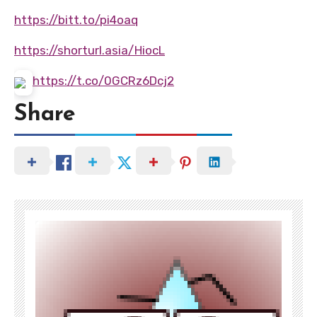
https://bitt.to/pi4oaq
https://shorturl.asia/HiocL
https://t.co/0GCRz6Dcj2
Share