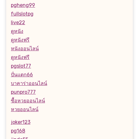
pgheng99
fullslotpg
live22
ดูหนัง
ดูหนังฟรี
หนังออนไลน์
ดูหนังฟรี
pgslot77
ปั่นแตก66
บาคาร่าออนไลน์
punpro777
ซื้อหวยออนไลน์
หวยออนไลน์
joker123
pg168