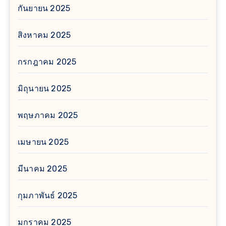
กันยายน 2025
สิงหาคม 2025
กรกฎาคม 2025
มิถุนายน 2025
พฤษภาคม 2025
เมษายน 2025
มีนาคม 2025
กุมภาพันธ์ 2025
มกราคม 2025