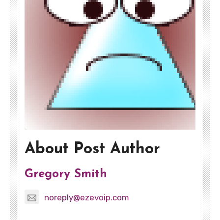
About Post Author
Gregory Smith
noreply@ezevoip.com