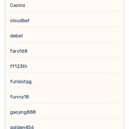
Casino
cloudbet
debet
faro168
ff123th
fullslotpg
funny18
gaojing888
golden456