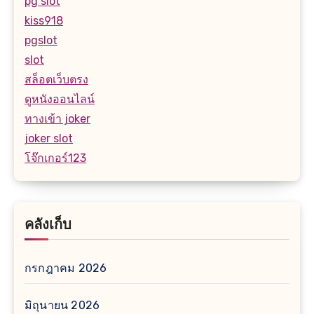
pg slot
kiss918
pgslot
slot
สล็อตเว็บตรง
ดูหนังออนไลน์
ทางเข้า joker
joker slot
โจ๊กเกอร์123
คลังเก็บ
กรกฎาคม 2026
มิถุนายน 2026