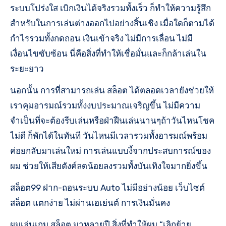
ระบบโปร่งใส เบิกเงินได้จริงรวมทั้งเร็ว ก็ทำให้ความรู้สึก
สำหรับในการเล่นต่างออกไปอย่างสิ้นเชิง เมื่อใดก็ตามได้
กำไรรวมทั้งกดถอน เงินเข้าจริง ไม่มีการเลื่อน ไม่มี
เงื่อนไขซับซ้อน นี่คือสิ่งที่ทำให้เชื่อมั่นและก็กล้าเล่นใน
ระยะยาว
นอกนั้น การที่สามารถเล่น สล็อต ได้ตลอดเวลายังช่วยให้
เราคุมอารมณ์รวมทั้งงบประมาณเจริญขึ้น ไม่มีความ
จำเป็นที่จะต้องรีบเล่นหรือฝ่าฝืนเล่นนานๆถ้าวันไหนโชค
ไม่ดี ก็พักได้ในทันที วันไหนมีเวลารวมทั้งอารมณ์พร้อม
ค่อยกลับมาเล่นใหม่ การเล่นแบบงี้จากประสบการณ์ของ
ผม ช่วยให้เสียตังค์ลดน้อยลงรวมทั้งบันเทิงใจมากยิ่งขึ้น
สล็อต99 ฝาก-ถอนระบบ Auto ไม่มีอย่างน้อย เว็บไซต์
สล็อต แตกง่าย ไม่ผ่านเอเย่นต์ การเงินมั่นคง
ผมเล่นเกม สล็อต มาหลายปี สิ่งที่ทำให้ผม “เลิกย้าย