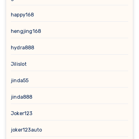
happy168
hengjing168
hydra888
Jilislot
jinda55
jinda888
Joker123
joker123auto