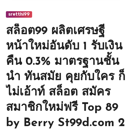
sretthi99
สล็อต99 ผลิตเศรษฐี
หน้าใหม่อันดับ 1 รับเงิน
คืน 0.3% มาตรฐานชั้น
นำ ทันสมัย คุยกับใคร ก็
ไม่เอ้าท์ สล็อต สมัคร
สมาชิกใหม่ฟรี Top 89
by Berry St99d.com 2