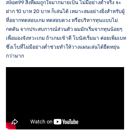
สล็อต99 สิ่งที่ผมถูกใจมากมายเป็น ไม่มีอย่างต่ำจริง จะ
ฝาก 10 บาท 20 บาท ก็เล่นได้ เหมาะสมอย่างยิ่งสำหรับผู้
ที่อยากทดสอบเกม ทดสอบดวง หรือบริหารทุนแบบไม่
กดดัน จากประสบการณ์ส่วนตัว ผมมักเริ่มจากทุนน้อยๆ
เพื่อมองจังหวะเกม ถ้าเกมเข้าดี โบนัสเริ่มมา ค่อยเพิ่มเบท
ซึ่งเว็บที่ไม่มีอย่างต่ำช่วยทำให้วางแผนเล่นได้ยืดหยุ่น
กว่ามาก