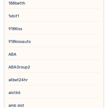
188betth
1xbit1
918Kiss
918kissauto
ABA
ABAGroup2
allbet24hr
alot66
amb slot