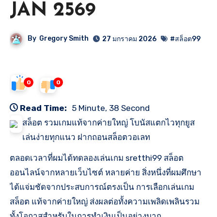
JAN 2569
By
Gregory Smith
27 มกราคม 2026
#สล็อต99
0
0
Read Time:
5 Minute, 38 Second
สล็อต รวมเกมแท้จากค่ายใหญ่ โบนัสแตกไวทุกยูส
เล่นง่ายทุกแนว ฝากถอนสล็อตวอเลท
ตลอดเวลาที่ผมได้ทดลองเล่นเกม sretthi99 สล็อต
ออนไลน์จากหลายเว็บไซต์ หลายค่าย สิ่งหนึ่งที่ผมศึกษา
ได้แจ่มชัดจากประสบการณ์ตรงเป็น การเลือกเล่นเกม
สล็อต แท้จากค่ายใหญ่ ส่งผลต่อทั้งความเพลิดเพลินรวม
ทั้งโอกาสสำหรับในการทำเงินเป็นอย่างมาก