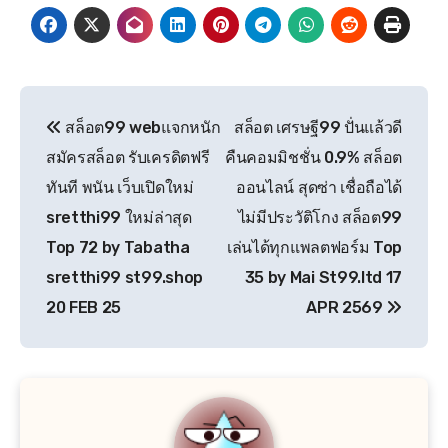
แนะแนว
สล็อต99 webแจกหนัก
สล็อต เศรษฐี99 ปั่นแล้วดี
เรื่อง
สมัครสล็อต รับเครดิตฟรี
คืนคอมมิชชั่น 0.9% สล็อต
ทันที พนัน เว็บเปิดใหม่
ออนไลน์ สุดซ่า เชื่อถือได้
sretthi99 ใหม่ล่าสุด
ไม่มีประวัติโกง สล็อต99
Top 72 by Tabatha
เล่นได้ทุกแพลตฟอร์ม Top
sretthi99 st99.shop
35 by Mai St99.ltd 17
20 FEB 25
APR 2569