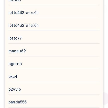
lotto432 ทางเข้า
lotto432 ทางเข้า
lotto77
macau69
ngernn
okc4
p2vvip
panda555