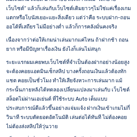
เว็บไซต์” แล้วก็เล่นกับเว็บไซต์เดิมยาวๆไม่ใช่แค่เรื่องเกม
แตกหรือโบนัสเยอะแยะสิ่งเดียว แต่ว่าคือ ระบบฝาก-ถอน
ออโต้ที่เสถียร ไม่มีอย่างต่ำ แล้วก็การคลังมั่นคงจริง
เนื่องจากว่าต่อให้เกมน่าเล่นมากแค่ไหน ถ้าฝากช้า ถอน
ยาก หรือมีปัญหาเรื่องเงิน ยังไงก็เล่นไม่สนุก
ระยะแรกผมเคยพบเว็บไซต์ที่จำเป็นต้องฝากอย่างน้อยสูง
จะต้องคอยแอดมินเช็กสลิป บางครั้งถอนเงินแล้วต้องทัก
แชต คอยเป็นชั่วโมง ทำให้เสียจังหวะการเล่นมาก แม้
กระนั้นภายหลังได้ทดลองเปลี่ยนแปลงมาเล่นกับ เว็บไซต์
สล็อตไม่ผ่านเอเย่นต์ ที่ใช้ระบบ Auto เต็มแบบ
ประสบการณ์ดีแล้วขึ้นอย่างแจ่มแจ้ง ฝากเงินเข้าเกมไม่กี่
วินาที ระบบตัดยอดอัตโนมัติ เล่นต่อได้ทันที ไม่ต้องคอย
ไม่ต้องส่งสลิปให้วุ่นวาย