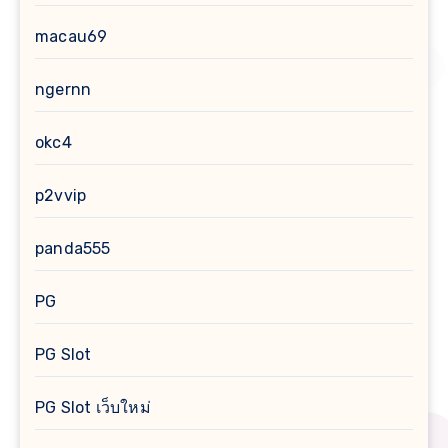
macau69
ngernn
okc4
p2vvip
panda555
PG
PG Slot
PG Slot เว็บใหม่