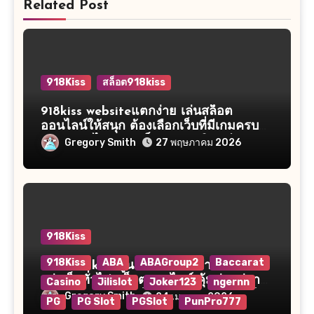
Related Post
918Kiss
สล็อต918kiss
918kiss websiteแตกง่าย เล่นสล็อต
ออนไลน์ให้สนุก ต้องเลือกเว็บที่มีเกมครบ
และระบบไว พนัน เว็บแม่ เครดิตฟรี Top
Gregory Smith
27 พฤษภาคม 2026
48 by Randi 918kissauto.mobi 18 July
2569
918Kiss
918Kiss
ABA
ABAGroup2
Baccarat
สล็อต918kiss ศูนย์รวมสล็อตทำเงิน แรง
กว่าเว็บทั่วไป สล็อตออนไลน์ คุ้มค่าแก่การ
Casino
Jilislot
Joker123
ngernn
ลงทุน เงินชัวร์ ไม่มีโกง กดรับ เครดิตฟรี
Gregory Smith
24 เมษายน 2026
PG
PG Slot
PGSlot
PunPro777
ออโต้ 918kissauto สมัครรับโบนัสฟรี Top