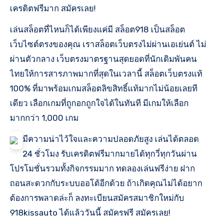
เครดิตฟรีมาก สมัครเลย!
เล่นสล็อตที่ไหนก็ได้เพียงแค่มี สล็อต918 เป็นสล็อต
เว็บไซต์ตรงของคุณ เราสล็อตเว็บตรงไม่ผ่านเอเย่นต์ ไม่
ผ่านตัวกลาง เว็บตรงมาตรฐานสุดยอดที่นักเดิมพันคน
ไทยให้การสารภาพมากที่สุดในเวลานี้ สล็อตเว็บตรงแท้
100% ที่มาพร้อมเกมสล็อตลิขสิทธิ์แท้มากไม่น้อยเลยที
เดียว เลือกเกมที่ถูกอกถูกใจได้ในทันที มีเกมให้เลือก
มากกว่า 1,000 เกม
มีความน่าไว้ใจและความปลอดภัยสูง เล่นได้ตลอด
24 ชั่วโมง รับเครดิตฟรีมากมายได้ทุกวี่ทุกวันผ่าน
โปรโมชั่นรวมทั้งกิจกรรมมาก ทดลองเล่นฟรีง่าย ฝาก
ถอนสะดวกกับระบบออโต้อีกด้วย ถ้าเกิดคุณไม่ได้อยาก
ต้องการพลาดล่ะก็ ลงทะเบียนสมัครสมาชิกใหม่กับ
918kissauto ได้แล้ววันนี้ สมัครฟรี สมัครเลย!