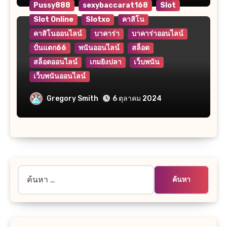
Pussy888
sexybaccarat168
Slot
67 by Harley 918kissauto.in 2 May
2026
Slot Online
Slotxo
คาสิโน
คาสิโนออนไลน์
บาคาร่า
บาคาร่าออนไลน์
ปั่นแตก66
พนันออนไลน์
สล็อต
สล็อตออนไลน์
เกมยิงปลา
เว็บพนัน
เว็บพนันออนไลน์
EzeVoIP – บริการ VoIP ที่คุณวางใจได้
Gregory Smith
6 ตุลาคม 2024
ค้นหา
สำหรับ: