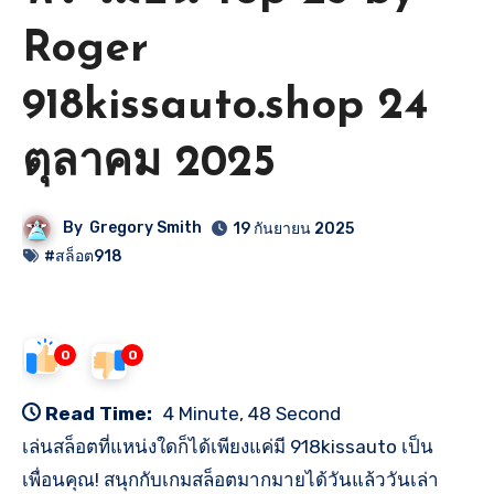
Roger
918kissauto.shop 24
ตุลาคม 2025
By
Gregory Smith
19 กันยายน 2025
#สล็อต918
0
0
Read Time:
4 Minute, 48 Second
เล่นสล็อตที่แหน่งใดก็ได้เพียงแค่มี 918kissauto เป็น
เพื่อนคุณ! สนุกกับเกมสล็อตมากมายได้วันแล้ววันเล่า