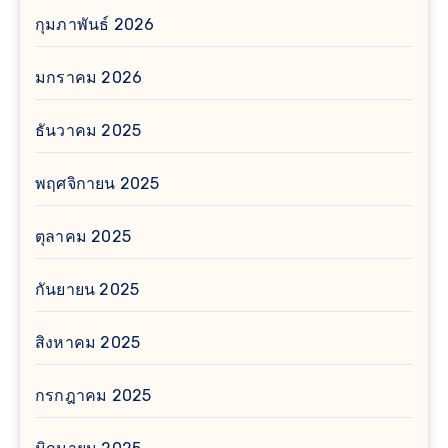
กุมภาพันธ์ 2026
มกราคม 2026
ธันวาคม 2025
พฤศจิกายน 2025
ตุลาคม 2025
กันยายน 2025
สิงหาคม 2025
กรกฎาคม 2025