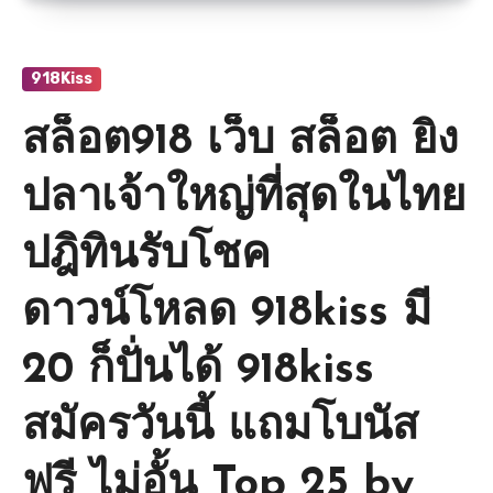
918Kiss
สล็อต918 เว็บ สล็อต ยิง
ปลาเจ้าใหญ่ที่สุดในไทย
ปฎิทินรับโชค
ดาวน์โหลด 918kiss มี
20 ก็ปั่นได้ 918kiss
สมัครวันนี้ แถมโบนัส
ฟรี ไม่อั้น Top 25 by