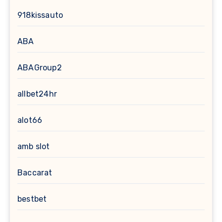
918kissauto
ABA
ABAGroup2
allbet24hr
alot66
amb slot
Baccarat
bestbet