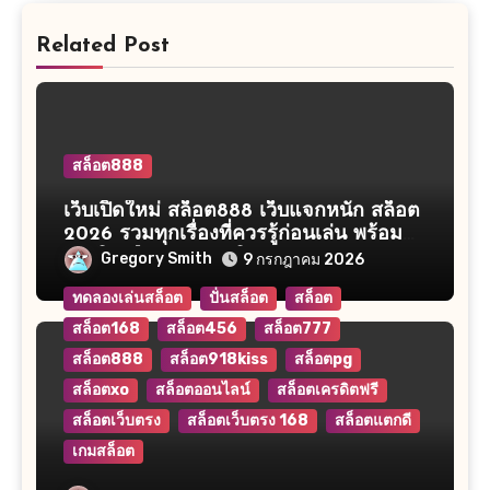
Related Post
สล็อต888
เว็บเปิดใหม่ สล็อต888 เว็บแจกหนัก สล็อต
2026 รวมทุกเรื่องที่ควรรู้ก่อนเล่น พร้อม
เทคนิคเลือกเกมยอดนิยม ทดลองเล่น Top
Gregory Smith
9 กรกฎาคม 2026
31 by Carmel jin888.asia 11 ก.ย. 69 คาสิ
ทดลองเล่นสล็อต
ปั่นสล็อต
สล็อต
โนออนไลน์
สล็อต168
สล็อต456
สล็อต777
สล็อต888
สล็อต918kiss
สล็อตpg
สล็อตxo
สล็อตออนไลน์
สล็อตเครดิตฟรี
สล็อตเว็บตรง
สล็อตเว็บตรง 168
สล็อตแตกดี
เกมสล็อต