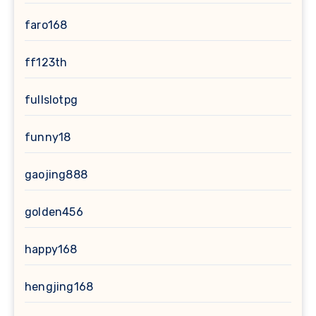
faro168
ff123th
fullslotpg
funny18
gaojing888
golden456
happy168
hengjing168