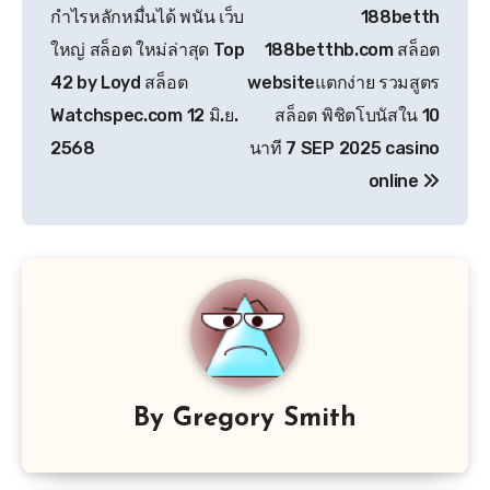
กำไรหลักหมื่นได้ พนัน เว็บ
188betth
ใหญ่ สล็อต ใหม่ล่าสุด Top
188betthb.com สล็อต
42 by Loyd สล็อต
websiteแตกง่าย รวมสูตร
Watchspec.com 12 มิ.ย.
สล็อต พิชิตโบนัสใน 10
2568
นาที 7 SEP 2025 casino
online
By
Gregory Smith