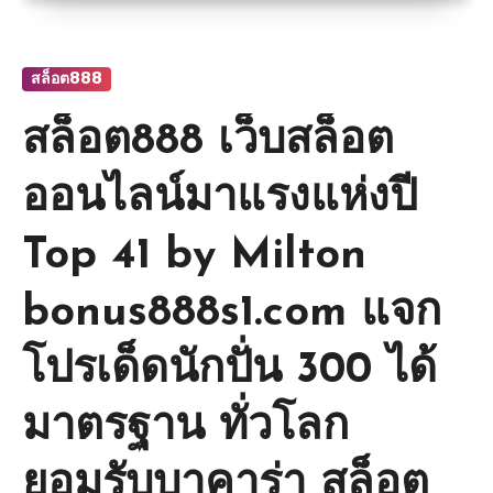
สล็อต888
สล็อต888 เว็บสล็อต
ออนไลน์มาแรงแห่งปี
Top 41 by Milton
bonus888s1.com แจก
โปรเด็ดนักปั่น 300 ได้
มาตรฐาน ทั่วโลก
ยอมรับบาคาร่า สล็อต