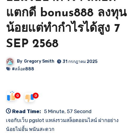
แตกดี bonus888 ลงทุน
น้อยแต่ทำกำไรได้สูง 7
SEP 2568
By
Gregory Smith
31 กรกฎาคม 2025
#สล็อต888
0
0
Read Time:
5 Minute, 57 Second
เจอกับเว็บ pgslot แหล่งรวมสล็อตออนไลน์ ฝากอย่าง
น้อยไม่อั้น พนันสะดวก