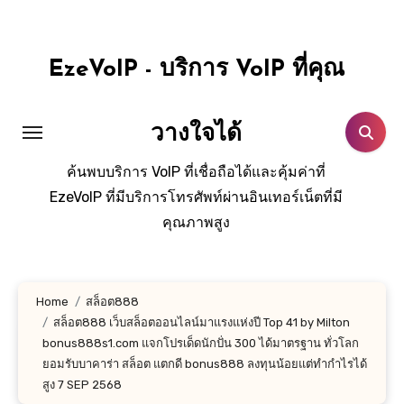
Skip
to
content
EzeVoIP - บริการ VoIP ที่คุณ
วางใจได้
ค้นพบบริการ VoIP ที่เชื่อถือได้และคุ้มค่าที่
EzeVoIP ที่มีบริการโทรศัพท์ผ่านอินเทอร์เน็ตที่มี
คุณภาพสูง
Home
สล็อต888
สล็อต888 เว็บสล็อตออนไลน์มาแรงแห่งปี Top 41 by Milton
bonus888s1.com แจกโปรเด็ดนักปั่น 300 ได้มาตรฐาน ทั่วโลก
ยอมรับบาคาร่า สล็อต แตกดี bonus888 ลงทุนน้อยแต่ทำกำไรได้
สูง 7 SEP 2568