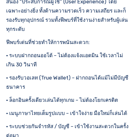
สนอง “ประสบการณ์ผู้ใช้” (User Experience) โดย
เฉพาะอย่างยิ่ง ทั้งด้านความรวดเร็ว ความเสถียร และก็
รองรับทุกอุปกรณ์ รวมทั้งฟีพบร์ที่ใช้งานง่ายสำหรับผู้เล่น
ทุกระดับ
ฟีพบร์เด่นที่ช่วยทำให้การพนันสะดวก:
• ระบบฝากถอนออโต้ – ไม่ต้องแจ้งแอดมิน ใช้เวลาไม่
เกิน 30 วินาที
• รองรับวอเลท (True Wallet) – ฝากถอนได้แม้ไม่มีบัญชี
ธนาคาร
• ล็อกอินครั้งเดียวเล่นได้ทุกเกม – ไม่ต้องโยกเครดิต
• เมนูภาษาไทยเต็มรูปแบบ – เข้าใจง่าย มือใหม่ก็เล่นได้
• ระบบช่วยกันจำรหัส / บัญชี – เข้าใช้งานสะดวกในครั้ง
ต่อมา