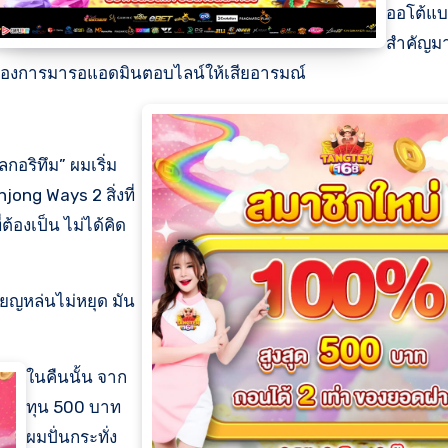
ออโต้แบ
สำคัญม
ากต้องการมารอแอดมินตอบไลน์ให้เสียอารมณ์
กอริทึม” ผมเริ่ม
jong Ways 2 สิ่งที่
้องเป็น ไม่ได้คิด
ียญหล่นไม่หยุด มัน
ในคืนนั้น จาก
ทุน 500 บาท
ผมปั่นกระทั่ง