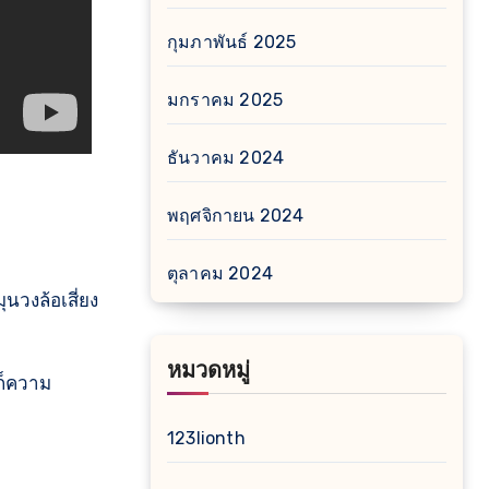
กุมภาพันธ์ 2025
มกราคม 2025
ธันวาคม 2024
พฤศจิกายน 2024
ตุลาคม 2024
นวงล้อเสี่ยง
หมวดหมู่
ก็ความ
123lionth