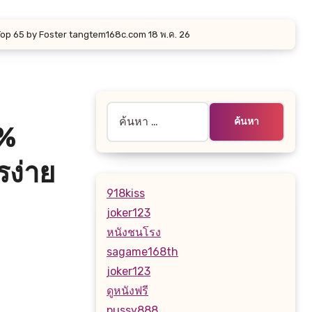
ว Top 65 by Foster tangtem168c.com 18 พ.ค. 26
ค้นหา
สำหรับ:
0%
รง่าย
918kiss
joker123
หนังชนโรง
sagame168th
joker123
ดูหนังฟรี
pussy888