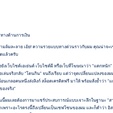
ะทางด้านการเงิน
่ความล้มละลาย เอ้ย! ความรวยแบบทางด่วนราวกับผม คุณน่าจะเข้
ดแล้วครับ
ั้งยังเว็บไซต์เอเย่นต์ เว็บไซต์ผี หรือเว็บที่โฆษณาว่า “แตกหนัก”
อเล่นจริงกลับ “โดนกิน” จนถึงเรียบ แต่ว่าจุดเปลี่ยนแปลงของผมเ
พื่อนเกลอคนหนึ่งส่งลิงก์ สล็อตเครดิตฟรี มาให้ พร้อมสั่งย้ำว่า “
้ของจริง”
ันนี้ผมเลยต้องการมาแชร์ประสบการณ์แบบเจาะลึกในฐานะ “สาย
่าเพราะอะไรตรงนี้ถึงเปลี่ยนเป็นเซฟโซนของผม และก็คำว่า อ