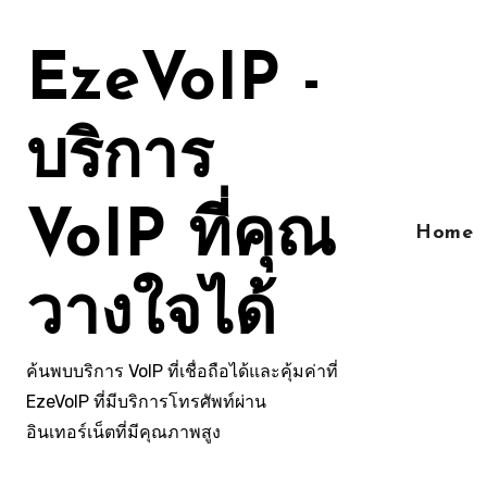
Skip
to
EzeVoIP -
content
บริการ
VoIP ที่คุณ
Home
วางใจได้
ค้นพบบริการ VoIP ที่เชื่อถือได้และคุ้มค่าที่
EzeVoIP ที่มีบริการโทรศัพท์ผ่าน
อินเทอร์เน็ตที่มีคุณภาพสูง