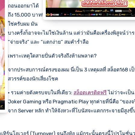
ถอนออกมาได้
ถึง 15,000 บาท!
ใช่ครับผม มัน
บางครั้งก็อาจจะไม่ใช่เงินล้าน แต่ว่ามันคือเครื่องพิสูจน์ว่า
“จ่ายจริง” และ “แตกง่าย” สมคำร่ำลือ
เพราะเหตุใดสายปั่นตัวจริงถึงห้ามพลาด?
จากประสบการณ์ตรงของผม นี่เป็น 3 เหตุผลที่ สล็อต168 เป
สวรรค์ของนักเสี่ยงโชค
• รวมค่ายดังครบจบในที่เดียว:
สล็อตเครดิตฟรี
ไม่ว่าจะเป็น
Joker Gaming หรือ Pragmatic Play ทุกค่ายที่นี่คือ “ของจร
จาก Server หลัก ทำให้จังหวะที่โบนัสจะแตกกระจายมีสูงขึ้น
ทำเทิร์นโอเวอร์ (Turnover) จนถึงท้อ แม้กระนั้นตรงนี้โปรโมชั