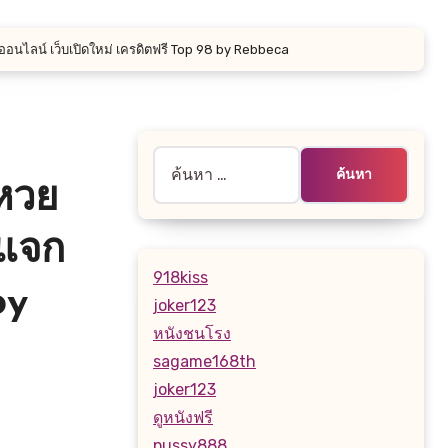
นออนไลน์ เว็บเปิดใหม่ เครดิตฟรี Top 98 by Rebbeca
ค้นหา
สำหรับ:
งหวย
 แจก
918kiss
by
joker123
หนังชนโรง
sagame168th
joker123
ดูหนังฟรี
pussy888