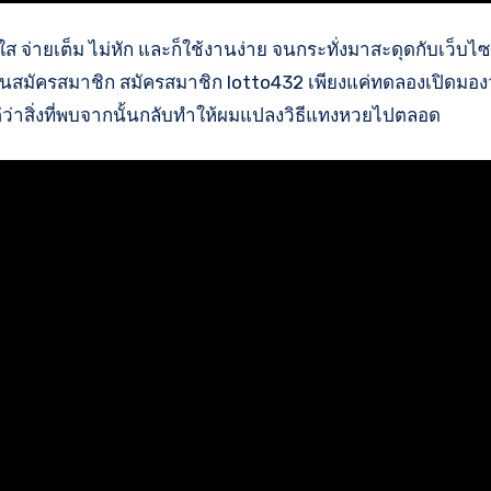
ส จ่ายเต็ม ไม่หัก และก็ใช้งานง่าย จนกระทั่งมาสะดุดกับเว็บไซต
ียนสมัครสมาชิก สมัครสมาชิก lotto432 เพียงแค่ทดลองเปิดมองว
ต่ว่าสิ่งที่พบจากนั้นกลับทำให้ผมแปลงวิธีแทงหวยไปตลอด