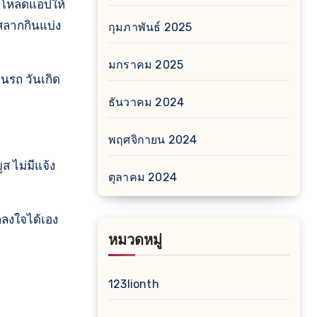
น์โหลดแอปให้
ทสลากกินแบ่ง
กุมภาพันธ์ 2025
มกราคม 2025
ยนรถ วันเกิด
ธันวาคม 2024
พฤศจิกายน 2024
 ไม่มีแจ้ง
ตุลาคม 2024
กลงใจได้เอง
หมวดหมู่
123lionth