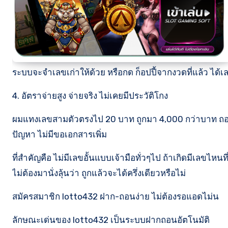
ระบบจะจำเลขเก่าให้ด้วย หรือกด ก็อปปี้จากงวดที่แล้ว ได
4. อัตราจ่ายสูง จ่ายจริง ไม่เคยมีประวัติโกง
ผมแทงเลขสามตัวตรงไป 20 บาท ถูกมา 4,000 กว่าบาท ถอนป
ปัญหา ไม่มีขอเอกสารเพิ่ม
ที่สำคัญคือ ไม่มีเลขอั้นแบบเจ้ามือทั่วๆไป ถ้าเกิดมีเลขไ
ไม่ต้องมานั่งลุ้นว่า ถูกแล้วจะได้ครึ่งเดียวหรือไม่
สมัครสมาชิก lotto432 ฝาก-ถอนง่าย ไม่ต้องรอแอดไม่น
ลักษณะเด่นของ lotto432 เป็นระบบฝากถอนอัตโนมัติ